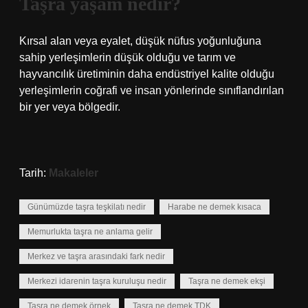
Taşra yaşam nedir?
Kırsal alan veya eyalet, düşük nüfus yoğunluğuna
sahip yerleşimlerin düşük olduğu ve tarım ve
hayvancılık üretiminin daha endüstriyel kalite olduğu
yerleşimlerin coğrafi ve insan yönlerinde sınıflandırılan
bir yer veya bölgedir.
Tarih:
Makaleler
Günümüzde taşra teşkilatı nedir
Harabe ne demek kısaca
Memurlukta taşra ne anlama gelir
Merkez ve taşra arasındaki fark nedir
Merkezi idarenin taşra kuruluşu nedir
Taşra ne demek ekşi
Taşra ne demek örnek
Taşra ne demek TDK