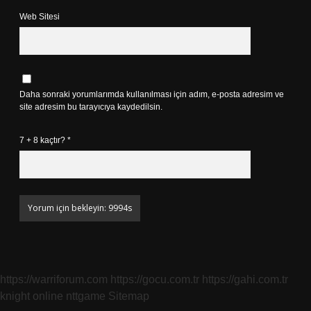
Web Sitesi
Daha sonraki yorumlarımda kullanılması için adım, e-posta adresim ve
site adresim bu tarayıcıya kaydedilsin.
7 + 8 kaçtır?
*
https://warriforum.com
https://gocu.com.tr
https://gahi.com.tr
knight online
nttgame
Sitemap