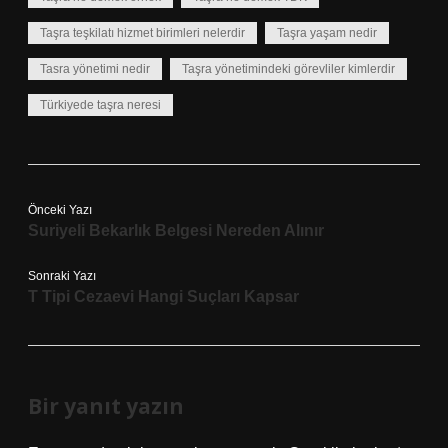
Taşra teşkilatı hizmet birimleri nelerdir
Taşra yaşam nedir
Tasra yönetimi nedir
Taşra yönetimindeki görevliler kimlerdir
Türkiyede taşra neresi
Önceki Yazı
Suriyeli Bekarlık Belgesi Nereden Alınır
Sonraki Yazı
T Tipi Cezaevi Hangi Suçları Kapsar
Bir yanıt yazın