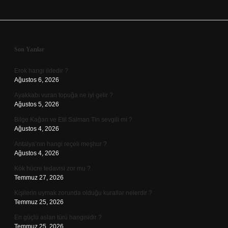
Sidebar
Son Yazılar
Erok hangi ildedir ?
Ağustos 6, 2026
Ayakkabı vuran topuğa ne iyi gelir ?
Ağustos 5, 2026
Bilge Kağan ve Etil Salman Tin sevgili mi ?
Ağustos 4, 2026
Antalya’nın hangi reçeli meşhur ?
Ağustos 4, 2026
Kök hücre tedavisi zor mu ?
Temmuz 27, 2026
Kişilerin uymak zorunda olduğu kurallar nelerdir ?
Temmuz 25, 2026
En güçlü aslan türü hangisidir ?
Temmuz 25, 2026