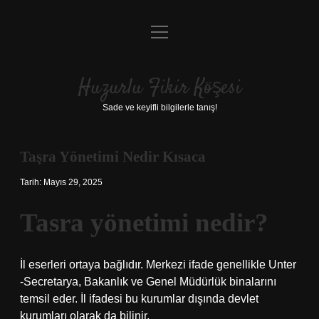
menüyü
Anasayfa
aç
Gizlilik Politikası
Huzurlu Fikir Köşesi
Yasal Uyarı
Sade ve keyifli bilgilerle tanış!
Hakkımızda
Taşra Yönetimi Nedir Kısaca
Tarih: Mayıs 29, 2025
Tasra yönetimi nedir?
İl eserleri ortaya bağlıdır. Merkezi ifade genellikle Unter
-Secretarya, Bakanlık ve Genel Müdürlük binalarını
temsil eder. İl ifadesi bu kurumlar dışında devlet
kurumları olarak da bilinir.