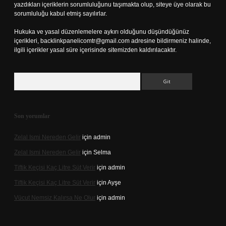
yazdıkları içeriklerin sorumluluğunu taşımakta olup, siteye üye olarak bu
sorumluluğu kabul etmiş sayılırlar.
Hukuka ve yasal düzenlemelere aykırı olduğunu düşündüğünüz
içerikleri,
backlinkpanelicomtr@gmail.com
adresine bildirmeniz halinde,
ilgili içerikler yasal süre içerisinde sitemizden kaldırılacaktır.
Arama
Son yorumlar
Zelal Ismi Nereden Gelir
için
admin
Zelal Ismi Nereden Gelir
için
Selma
Tiftik Keçisi Kaç Litre Süt Verir
için
admin
Tiftik Keçisi Kaç Litre Süt Verir
için
Ayşe
Vücut Nemsiz Kalırsa Ne Olur
için
admin