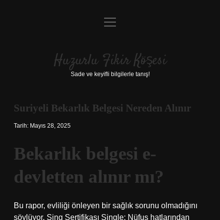
menüyü
Anasayfa
aç
Gizlilik Politikası
Huzurlu Fikir Köşesi
Yasal Uyarı
Sade ve keyifli bilgilerle tanış!
Hakkımızda
Suriyeli Bekarlık Belgesi Nereden Alınır
Tarih: Mayıs 28, 2025
Bekarlık belgesi e-
devletten alınır mı?
Bu rapor, evliliği önleyen bir sağlık sorunu olmadığını
söylüyor. Sing Sertifikası Single: Nüfus hatlarından