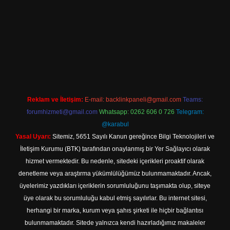
iş
Reklam ve İletişim:
E-mail:
backlinkpaneli@gmail.com
Teams:
forumhizmeti@gmail.com
Whatsapp: 0262 606 0 726
Telegram:
@karabul
Yasal Uyarı:
Sitemiz, 5651 Sayılı Kanun gereğince Bilgi Teknolojileri ve
İletişim Kurumu (BTK) tarafından onaylanmış bir Yer Sağlayıcı olarak
hizmet vermektedir. Bu nedenle, sitedeki içerikleri proaktif olarak
denetleme veya araştırma yükümlülüğümüz bulunmamaktadır. Ancak,
üyelerimiz yazdıkları içeriklerin sorumluluğunu taşımakta olup, siteye
üye olarak bu sorumluluğu kabul etmiş sayılırlar. Bu internet sitesi,
herhangi bir marka, kurum veya şahıs şirketi ile hiçbir bağlantısı
bulunmamaktadır. Sitede yalnızca kendi hazırladığımız makaleler