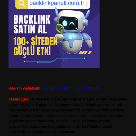
Reklam ve İletişim:
Skype: live:.cid.575569c608265c69
Yasal Uyarı:
Bu internet sitesi, herhangi bir marka, kurum veya şahıs
şirketi ile hiçbir bağlantısı bulunmamaktadır. Sitede yalnızca kendi
hazırladığımız makaleler paylaşılmaktadır. Burada yer alan içerikler
haber niteliği taşımamakta olup, gerçek kurum ve kişiler hakkında
paylaşım yapılmamaktadır. Gerçek kurum ve kişiler ile isim
benzerlikleri tamamen tesadüfidir. Sitemizdeki bilgiler taslak
halindedir ve tavsiye niteliği taşımazlar.