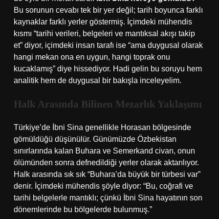
Bu sorunun cevabı tek bir yer değil; tarih boyunca farklı
kaynaklar farklı yerler göstermiş. İçimdeki mühendis
kısmı “tarihi verileri, belgeleri ve mantıksal akışı takip
et” diyor, içimdeki insan tarafı ise “ama duygusal olarak
hangi mekan ona en uygun, hangi toprak onu
kucaklamış” diye hissediyor. Hadi gelin bu soruyu hem
analitik hem de duygusal bir bakışla inceleyelim.
Halk Arasında Bilinen Mezarlık Yaklaşımı
Türkiye’de İbni Sina genellikle Horasan bölgesinde
gömüldüğü düşünülür. Günümüzde Özbekistan
sınırlarında kalan Buhara ve Semerkand civarı, onun
ölümünden sonra defnedildiği yerler olarak aktarılıyor.
Halk arasında sık sık “Buhara’da büyük bir türbesi var”
denir. İçimdeki mühendis şöyle diyor: “Bu, coğrafi ve
tarihi belgelerle mantıklı; çünkü İbni Sina hayatının son
dönemlerinde bu bölgelerde bulunmuş.”