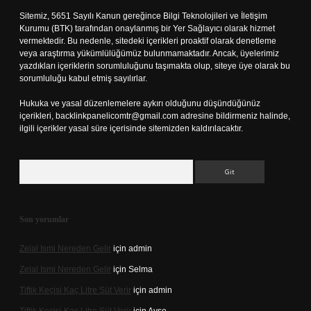
Sitemiz, 5651 Sayılı Kanun gereğince Bilgi Teknolojileri ve İletişim
Kurumu (BTK) tarafından onaylanmış bir Yer Sağlayıcı olarak hizmet
vermektedir. Bu nedenle, sitedeki içerikleri proaktif olarak denetleme
veya araştırma yükümlülüğümüz bulunmamaktadır. Ancak, üyelerimiz
yazdıkları içeriklerin sorumluluğunu taşımakta olup, siteye üye olarak bu
sorumluluğu kabul etmiş sayılırlar.
Hukuka ve yasal düzenlemelere aykırı olduğunu düşündüğünüz
içerikleri,
backlinkpanelicomtr@gmail.com
adresine bildirmeniz halinde,
ilgili içerikler yasal süre içerisinde sitemizden kaldırılacaktır.
Arama
Son yorumlar
Zelal Ismi Nereden Gelir
için
admin
Zelal Ismi Nereden Gelir
için
Selma
Tiftik Keçisi Kaç Litre Süt Verir
için
admin