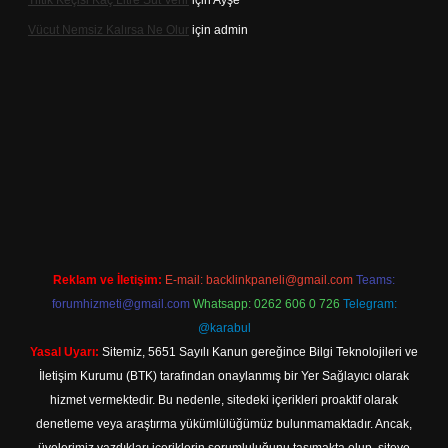
Tiftik Keçisi Kaç Litre Süt Verir
için
Ayşe
Vücut Nemsiz Kalırsa Ne Olur
için
admin
ş
Reklam ve İletişim:
E-mail:
backlinkpaneli@gmail.com
Teams:
forumhizmeti@gmail.com
Whatsapp: 0262 606 0 726
Telegram:
@karabul
Yasal Uyarı:
Sitemiz, 5651 Sayılı Kanun gereğince Bilgi Teknolojileri ve
İletişim Kurumu (BTK) tarafından onaylanmış bir Yer Sağlayıcı olarak
hizmet vermektedir. Bu nedenle, sitedeki içerikleri proaktif olarak
denetleme veya araştırma yükümlülüğümüz bulunmamaktadır. Ancak,