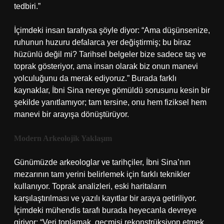
tedbiri.”
İçimdeki insan tarafıysa şöyle diyor: “Ama düşünsenize,
ruhunun huzuru defalarca yer değiştirmiş; bu biraz
hüzünlü değil mi? Tarihsel belgeler bize sadece taş ve
toprak gösteriyor, ama insan olarak biz onun manevi
yolculuğunu da merak ediyoruz.” Burada farklı
kaynaklar, İbni Sina nereye gömüldü sorusunu kesin bir
şekilde yanıtlamıyor; tam tersine, onu hem fiziksel hem
manevi bir arayışa dönüştürüyor.
Modern Arkeolojik Yaklaşım
Günümüzde arkeologlar ve tarihçiler, İbni Sina’nın
mezarının tam yerini belirlemek için farklı teknikler
kullanıyor. Toprak analizleri, eski haritaların
karşılaştırılması ve yazılı kayıtlar bir araya getiriliyor.
İçimdeki mühendis tarafı burada heyecanla devreye
giriyor: “Veri toplamak, geçmişi rekonstrüksiyon etmek,