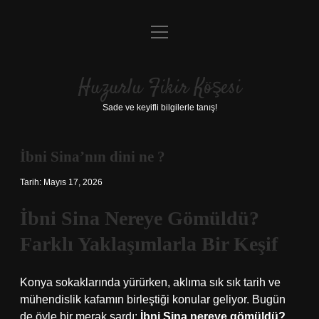
menüyü
Anasayfa
aç
Gizlilik Politikası
Huzurlu Fikir Köşesi
Yasal Uyarı
Sade ve keyifli bilgilerle tanış!
Hakkımızda
İbni Sina’nın dini ne ?
Tarih: Mayıs 17, 2026
İbni Sina Nereye Gömüldü?
Farklı Yaklaşımlarla Bir Keşif
Konya sokaklarında yürürken, aklıma sık sık tarih ve
mühendislik kafamın birleştiği konular geliyor. Bugün
de öyle bir merak sardı:
İbni Sina nereye gömüldü?