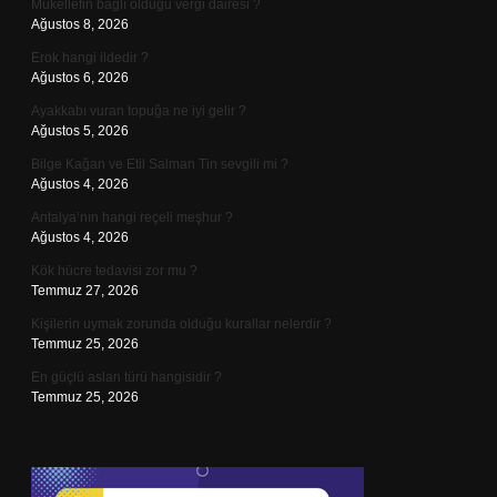
Mükellefin bağlı olduğu vergi dairesi ?
Ağustos 8, 2026
Erok hangi ildedir ?
Ağustos 6, 2026
Ayakkabı vuran topuğa ne iyi gelir ?
Ağustos 5, 2026
Bilge Kağan ve Etil Salman Tin sevgili mi ?
Ağustos 4, 2026
Antalya’nın hangi reçeli meşhur ?
Ağustos 4, 2026
Kök hücre tedavisi zor mu ?
Temmuz 27, 2026
Kişilerin uymak zorunda olduğu kurallar nelerdir ?
Temmuz 25, 2026
En güçlü aslan türü hangisidir ?
Temmuz 25, 2026