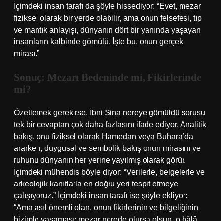
İçimdeki insan tarafı da şöyle hissediyor: “Evet, mezar
fiziksel olarak bir yerde olabilir, ama onun felsefesi, tıp
ve mantık anlayışı, dünyanın dört bir yanında yaşayan
insanların kalbinde gömülü. İşte bu, onun gerçek
mirası.”
Sonuç: Mezarı Bedeninde mi, Fikirlerinde
mi?
Özetlemek gerekirse, İbni Sina nereye gömüldü sorusu
tek bir cevaptan çok daha fazlasını ifade ediyor. Analitik
bakış, onu fiziksel olarak Hamedan veya Buhara’da
ararken, duygusal ve sembolik bakış onun mirasını ve
ruhunu dünyanın her yerine yayılmış olarak görür.
İçimdeki mühendis böyle diyor: “Verilerle, belgelerle ve
arkeolojik kanıtlarla en doğru yeri tespit etmeye
çalışıyoruz.” İçimdeki insan tarafı ise şöyle ekliyor:
“Ama asıl önemli olan, onun fikirlerinin ve bilgeliğinin
bizimle yaşaması; mezar nerede olursa olsun, o hâlâ