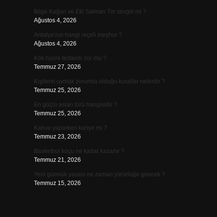
Bilge Kağan ve Etil Salman Tin sevgili mi ?
Ağustos 4, 2026
Antalya’nın hangi reçeli meşhur ?
Ağustos 4, 2026
Kök hücre tedavisi zor mu ?
Temmuz 27, 2026
Kişilerin uymak zorunda olduğu kurallar nelerdir ?
Temmuz 25, 2026
En güçlü aslan türü hangisidir ?
Temmuz 25, 2026
Kahve yaparken karışır mı ?
Temmuz 23, 2026
Basketbol koçu ne kadar kazanır ?
Temmuz 21, 2026
Yeni gümrük yasası ne zaman yürürlüğe girecek ?
Temmuz 15, 2026