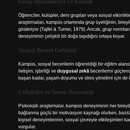
Grup Dinamikleri ve Kimlik
Öğrenciler, kulüpler, ders grupları veya sosyal etkinlikle
araştırmaları, kampüs ortamında grup üyeliğinin, bireyl
gösteriyor (Tajfel & Turner, 1979). Ancak, grup normla
deneyiminin çelişkili bir doğa taşıdığını ortaya koyar.
Sosyal Beceri Gelişimi
Kampüs, sosyal becerilerin öğrenildiği bir eğitim alanıdır
iletişim, işbirliği ve
duygusal zekâ
becerilerini güçlend
başarı kadar, yaşam doyumu ve stres yönetimi için de k
Çelişkiler ve İnsan Davranışı
Psikolojik araştırmalar, kampüs deneyiminin her bireyde f
bağlanma güçlü bir motivasyon kaynağı olurken, bazıları i
kişisel deneyimlerinin, sosyal çevreyle etkileşimleri ka
vurgular.