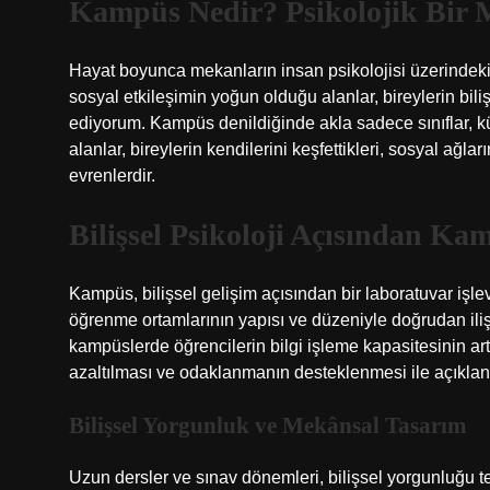
Kampüs Nedir? Psikolojik Bir 
Hayat boyunca mekanların insan psikolojisi üzerindek
sosyal etkileşimin yoğun olduğu alanlar, bireylerin bili
ediyorum. Kampüs denildiğinde akla sadece sınıflar,
alanlar, bireylerin kendilerini keşfettikleri, sosyal ağl
evrenlerdir.
Bilişsel Psikoloji Açısından Ka
Kampüs, bilişsel gelişim açısından bir laboratuvar işle
öğrenme ortamlarının yapısı ve düzeniyle doğrudan ilişkil
kampüslerde öğrencilerin bilgi işleme kapasitesinin art
azaltılması ve odaklanmanın desteklenmesi ile açıklana
Bilişsel Yorgunluk ve Mekânsal Tasarım
Uzun dersler ve sınav dönemleri, bilişsel yorgunluğu t