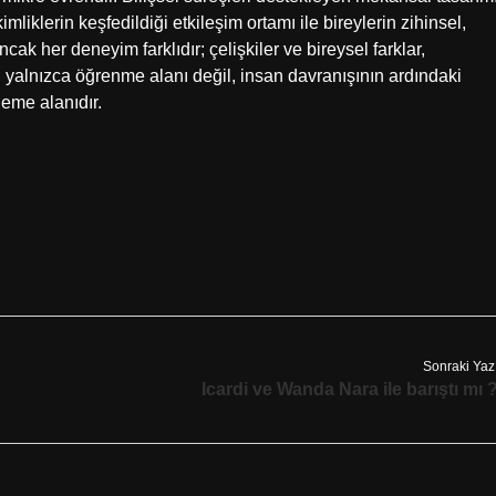
liklerin keşfedildiği etkileşim ortamı ile bireylerin zihinsel,
cak her deneyim farklıdır; çelişkiler ve bireysel farklar,
, yalnızca öğrenme alanı değil, insan davranışının ardındaki
eme alanıdır.
Sonraki Yaz
Icardi ve Wanda Nara ile barıştı mı 