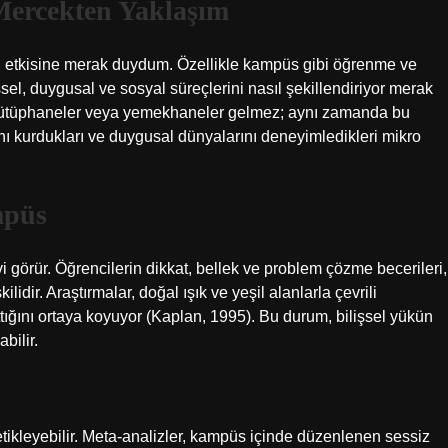
Mercekten Yaklaşım
i etkisine merak duydum. Özellikle kampüs gibi öğrenme ve
şsel, duygusal ve sosyal süreçlerini nasıl şekillendiriyor merak
 kütüphaneler veya yemekhaneler gelmez; aynı zamanda bu
arını kurdukları ve duygusal dünyalarını deneyimledikleri mikro
mpüs
vi görür. Öğrencilerin dikkat, bellek ve problem çözme becerileri,
idir. Araştırmalar, doğal ışık ve yeşil alanlarla çevrili
tığını ortaya koyuyor (Kaplan, 1995). Bu durum, bilişsel yükün
bilir.
etikleyebilir. Meta-analizler, kampüs içinde düzenlenen sessiz