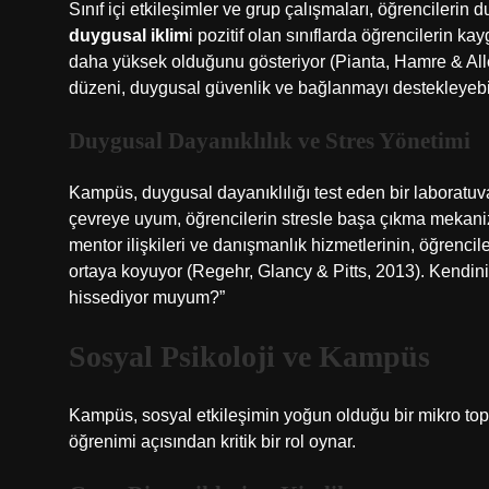
Sınıf içi etkileşimler ve grup çalışmaları, öğrencilerin d
duygusal iklim
i pozitif olan sınıflarda öğrencilerin 
daha yüksek olduğunu gösteriyor (Pianta, Hamre & All
düzeni, duygusal güvenlik ve bağlanmayı destekleyebil
Duygusal Dayanıklılık ve Stres Yönetimi
Kampüs, duygusal dayanıklılığı test eden bir laboratuvar
çevreye uyum, öğrencilerin stresle başa çıkma mekanizm
mentor ilişkileri ve danışmanlık hizmetlerinin, öğrenc
ortaya koyuyor (Regehr, Glancy & Pitts, 2013). Kendin
hissediyor muyum?”
Sosyal Psikoloji ve Kampüs
Kampüs, sosyal etkileşimin yoğun olduğu bir mikro to
öğrenimi açısından kritik bir rol oynar.