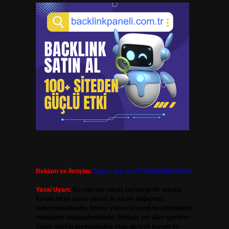
Reklam ve İletişim:
Skype: live:.cid.575569c608265c69
Yasal Uyarı:
Bu internet sitesi, herhangi bir marka,
kurum veya şahıs şirketi ile hiçbir bağlantısı
bulunmamaktadır. Sitede yalnızca kendi hazırladığımız
makaleler paylaşılmaktadır. Burada yer alan içerikler
haber niteliği taşımamakta olup, gerçek kurum ve