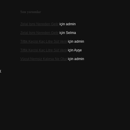
Son yorumlar
Zelal Ismi Nereden Gelir
için
admin
Zelal Ismi Nereden Gelir
için
Selma
Tiftik Keçisi Kaç Litre Süt Verir
için
admin
Tiftik Keçisi Kaç Litre Süt Verir
için
Ayşe
Vücut Nemsiz Kalırsa Ne Olur
için
admin
k