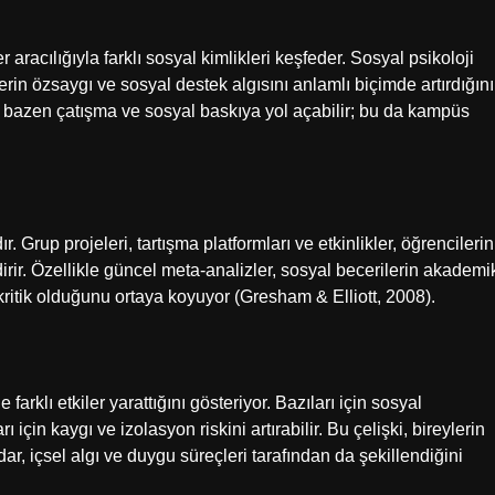
r aracılığıyla farklı sosyal kimlikleri keşfeder. Sosyal psikoloji
erin özsaygı ve sosyal destek algısını anlamlı biçimde artırdığını
rı bazen çatışma ve sosyal baskıya yol açabilir; bu da kampüs
. Grup projeleri, tartışma platformları ve etkinlikler, öğrencilerin
irir. Özellikle güncel meta-analizler, sosyal becerilerin akademi
ritik olduğunu ortaya koyuyor (Gresham & Elliott, 2008).
arklı etkiler yarattığını gösteriyor. Bazıları için sosyal
çin kaygı ve izolasyon riskini artırabilir. Bu çelişki, bireylerin
dar, içsel algı ve duygu süreçleri tarafından da şekillendiğini