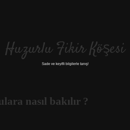
Huzurlu Fikir Köşesi
Sade ve keyifli bilgilerle tanış!
lara nasıl bakılır ?