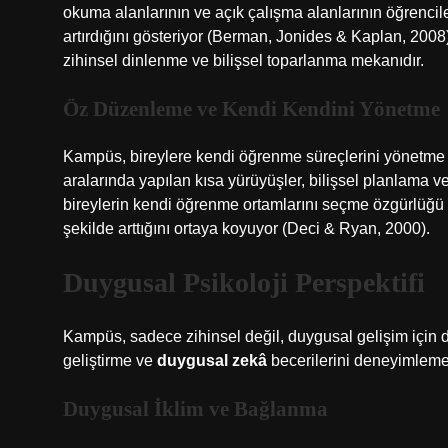
okuma alanlarının ve açık çalışma alanlarının öğrencil
artırdığını gösteriyor (Berman, Jonides & Kaplan, 200
zihinsel dinlenme ve bilişsel toparlanma mekanıdır.
Öz Düzenleme ve Kendi Kendini Yönetme
Kampüs, bireylere kendi öğrenme süreçlerini yönetme fı
aralarında yapılan kısa yürüyüşler, bilişsel planlama v
bireylerin kendi öğrenme ortamlarını seçme özgürlüğü 
şekilde arttığını ortaya koyuyor (Deci & Ryan, 2000).
Duygusal Psikoloji Perspektifi
Kampüs, sadece zihinsel değil, duygusal gelişim için de 
geliştirme ve
duygusal zekâ
becerilerini deneyimleme 
Duygusal İklim ve Bağlanma