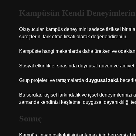
Kampüsün Kendi Deneyimlerini
Okuyucular, kampüs deneyimini sadece fiziksel bir alan
süreçlerini fark etme fırsatı olarak değerlendirebilir.
Kampüste hangi mekanlarda daha üretken ve odaklan
Sosyal etkinlikler sırasında duygusal güven ve aidiyet 
Grup projeleri ve tartışmalarda
duygusal zekâ
becerile
Bu sorular, kişisel farkındalık ve içsel deneyimleriniz
zamanda kendinizi keşfetme, duygusal dayanıklılığı test
Sonuç
Kampüs, insan psikolojisini anlamak için benzersiz bir 