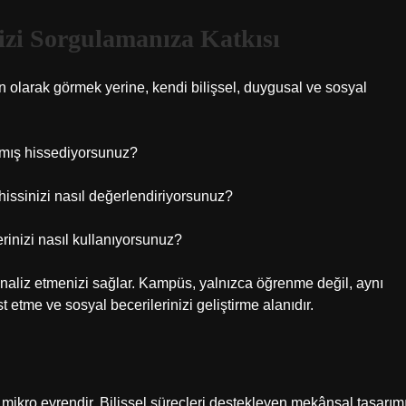
zi Sorgulamanıza Katkısı
 olarak görmek yerine, kendi bilişsel, duygusal ve sosyal
mış hissediyorsunuz?
hissinizi nasıl değerlendiriyorsunuz?
rinizi nasıl kullanıyorsunuz?
i analiz etmenizi sağlar. Kampüs, yalnızca öğrenme değil, aynı
 etme ve sosyal becerilerinizi geliştirme alanıdır.
mikro evrendir. Bilişsel süreçleri destekleyen mekânsal tasarımı