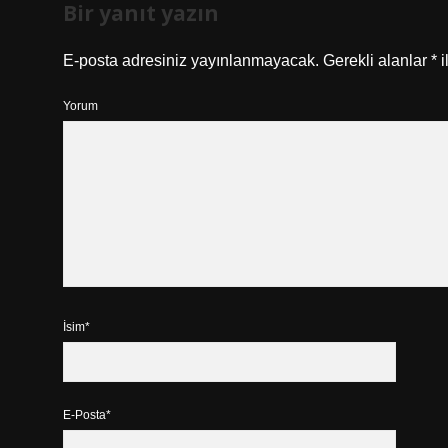
Bir yanıt yazın
E-posta adresiniz yayınlanmayacak.
Gerekli alanlar
*
i
Yorum
İsim*
E-Posta*