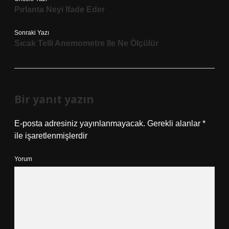
Pırlanta Neyi Ifade Eder
Sonraki Yazı
Sıcak Telli Anemometre Ile Ne Ölçülür
Bir yanıt yazın
E-posta adresiniz yayınlanmayacak.
Gerekli alanlar
*
ile işaretlenmişlerdir
Yorum