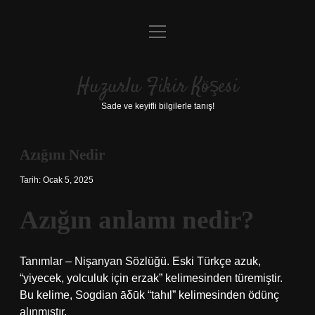
menüyü
Anasayfa
aç
Gizlilik Politikası
Huzurlu Fikir Köşesi
Yasal Uyarı
Sade ve keyifli bilgilerle tanış!
Hakkımızda
Azığını Nedir
Tarih: Ocak 5, 2025
Azığın anlamı nedir?
Tanımlar – Nişanyan Sözlüğü. Eski Türkçe azuk,
“yiyecek, yolculuk için erzak” kelimesinden türemiştir.
Bu kelime, Sogdian āδūk “tahıl” kelimesinden ödünç
alınmıştır.