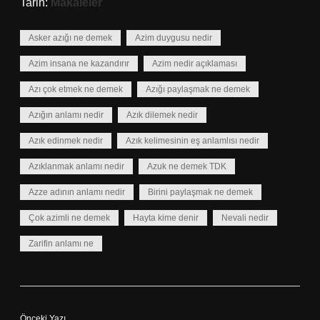
Tarih:
Makaleler
Asker azığı ne demek
Azim duygusu nedir
Azim insana ne kazandırır
Azim nedir açıklaması
Azı çok etmek ne demek
Azığı paylaşmak ne demek
Azığın anlamı nedir
Azık dilemek nedir
Azık edinmek nedir
Azık kelimesinin eş anlamlısı nedir
Azıklanmak anlamı nedir
Azuk ne demek TDK
Azze adının anlamı nedir
Birini paylaşmak ne demek
Çok azimli ne demek
Hayta kime denir
Nevali nedir
Zarifin anlamı ne
Önceki Yazı