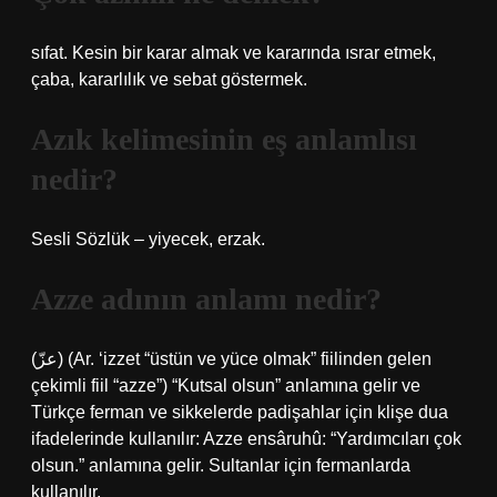
sıfat. Kesin bir karar almak ve kararında ısrar etmek,
çaba, kararlılık ve sebat göstermek.
Azık kelimesinin eş anlamlısı
nedir?
Sesli Sözlük – yiyecek, erzak.
Azze adının anlamı nedir?
(ﻋﺰّ) (Ar. ‘izzet “üstün ve yüce olmak” fiilinden gelen
çekimli fiil “azze”) “Kutsal olsun” anlamına gelir ve
Türkçe ferman ve sikkelerde padişahlar için klişe dua
ifadelerinde kullanılır: Azze ensâruhû: “Yardımcıları çok
olsun.” anlamına gelir. Sultanlar için fermanlarda
kullanılır.