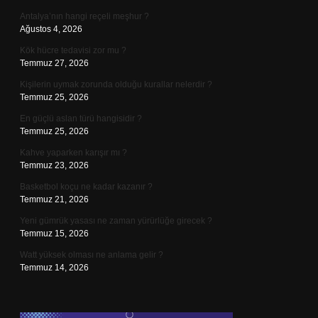
Antalya’nın hangi reçeli meşhur ?
Ağustos 4, 2026
Kök hücre tedavisi zor mu ?
Temmuz 27, 2026
Kişilerin uymak zorunda olduğu kurallar nelerdir ?
Temmuz 25, 2026
En güçlü aslan türü hangisidir ?
Temmuz 25, 2026
Kahve yaparken karışır mı ?
Temmuz 23, 2026
Basketbol koçu ne kadar kazanır ?
Temmuz 21, 2026
Yeni gümrük yasası ne zaman yürürlüğe girecek ?
Temmuz 15, 2026
Watt yüksek olması ne anlama gelir ?
Temmuz 14, 2026