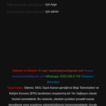
Tiftik Keçisi Kaç Litre Süt Verir
için
Ayşe
Vücut Nemsiz Kalırsa Ne Olur
için
admin
lbet giriş
Reklam ve İletişim:
E-mail:
backlinkpaneli@gmail.com
Teams:
forumhizmeti@gmail.com
Whatsapp: 0262 606 0 726
Telegram:
@karabul
Yasal Uyarı:
Sitemiz, 5651 Sayılı Kanun gereğince Bilgi Teknolojileri ve
İletişim Kurumu (BTK) tarafından onaylanmış bir Yer Sağlayıcı olarak
hizmet vermektedir. Bu nedenle, sitedeki içerikleri proaktif olarak
denetleme veya araştırma yükümlülüğümüz bulunmamaktadır. Ancak,