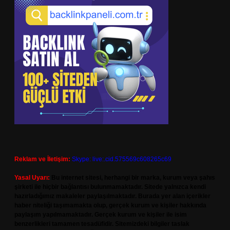
Reklam ve İletişim:
Skype: live:.cid.575569c608265c69
Yasal Uyarı:
Bu internet sitesi, herhangi bir marka, kurum veya şahıs
şirketi ile hiçbir bağlantısı bulunmamaktadır. Sitede yalnızca kendi
hazırladığımız makaleler paylaşılmaktadır. Burada yer alan içerikler
haber niteliği taşımamakta olup, gerçek kurum ve kişiler hakkında
paylaşım yapılmamaktadır. Gerçek kurum ve kişiler ile isim
benzerlikleri tamamen tesadüfidir. Sitemizdeki bilgiler taslak