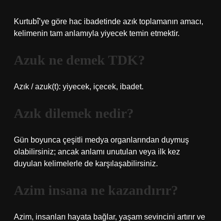
Kurtubî’ye göre hac ibadetinde azık toplamanın amacı,
kelimenin tam anlamıyla yiyecek temin etmektir.
Azuk ne demek TDK?
Azık / azuk(t): yiyecek, içecek, ibadet.
Azık dilemek nedir?
Gün boyunca çeşitli medya organlarından duymuş
olabilirsiniz; ancak anlamı unutulan veya ilk kez
duyulan kelimelerle de karşılaşabilirsiniz.
Azim insana ne kazandırır?
Azim, insanları hayata bağlar, yaşam sevincini artırır ve