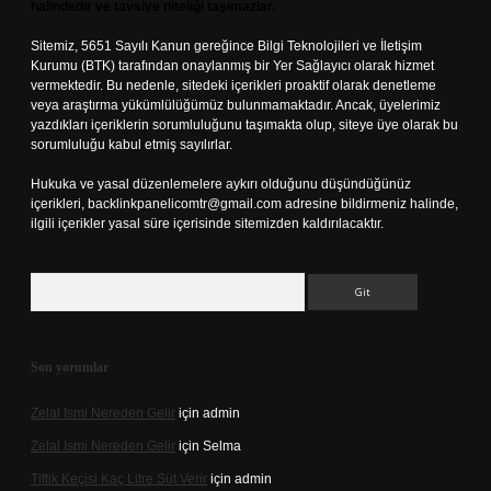
halindedir ve tavsiye niteliği taşımazlar.
Sitemiz, 5651 Sayılı Kanun gereğince Bilgi Teknolojileri ve İletişim
Kurumu (BTK) tarafından onaylanmış bir Yer Sağlayıcı olarak hizmet
vermektedir. Bu nedenle, sitedeki içerikleri proaktif olarak denetleme
veya araştırma yükümlülüğümüz bulunmamaktadır. Ancak, üyelerimiz
yazdıkları içeriklerin sorumluluğunu taşımakta olup, siteye üye olarak bu
sorumluluğu kabul etmiş sayılırlar.
Hukuka ve yasal düzenlemelere aykırı olduğunu düşündüğünüz
içerikleri,
backlinkpanelicomtr@gmail.com
adresine bildirmeniz halinde,
ilgili içerikler yasal süre içerisinde sitemizden kaldırılacaktır.
Arama
Son yorumlar
Zelal Ismi Nereden Gelir
için
admin
Zelal Ismi Nereden Gelir
için
Selma
Tiftik Keçisi Kaç Litre Süt Verir
için
admin