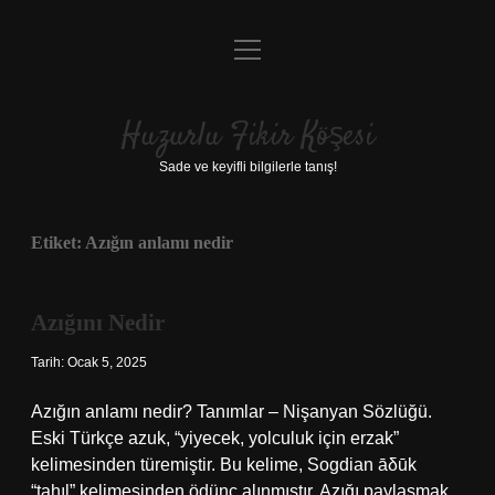
menüyü
Anasayfa
aç
Gizlilik Politikası
Huzurlu Fikir Köşesi
Yasal Uyarı
Sade ve keyifli bilgilerle tanış!
Hakkımızda
Etiket:
Azığın anlamı nedir
Azığını Nedir
Tarih: Ocak 5, 2025
Azığın anlamı nedir? Tanımlar – Nişanyan Sözlüğü.
Eski Türkçe azuk, “yiyecek, yolculuk için erzak”
kelimesinden türemiştir. Bu kelime, Sogdian āδūk
“tahıl” kelimesinden ödünç alınmıştır. Azığı paylaşmak