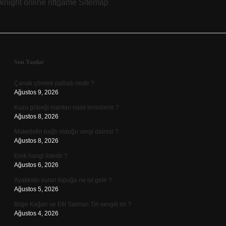
knight online
nttgame
Sitemap
Sidebar
Son Yazılar
Çanak çömlek patladı nedir ?
Ağustos 9, 2026
Kuzu göbeği mantarı nasıl temizlenir ?
Ağustos 8, 2026
Mükellefin bağlı olduğu vergi dairesi ?
Ağustos 8, 2026
Erok hangi ildedir ?
Ağustos 6, 2026
Ayakkabı vuran topuğa ne iyi gelir ?
Ağustos 5, 2026
Bilge Kağan ve Etil Salman Tin sevgili mi ?
Ağustos 4, 2026