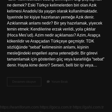
ne demek? Eski Türkçe kelimelerden biri olan Azık
kelimesi Anadolu’da yaygın olarak kullanılmaktadır.
İşyerinde bir kişiye hazırlanan yemeğe Azık denir.
Azıklanmak anlamı nedir? Bir şey hazırlamak, yiyecek
temin etmek: Kendilerine erzak verildi, yola çıktılar
(Hoca Mes’ud). Azim nedir açıklaması? Azim, Arapça
kökenlidir ve Arapçadan Türkçeye geçmiştir. TDK
sözlüğünde “sebat” kelimesinin anlamı, kişinin
mesleğindeki engelleri aşma yeteneğidir. Bir görevi
tamamlamak için gösterilen güç veya kararlılığa “sebat”
denir. Hayta kime denir? Serseri, belli bir işi veya…
Azığını
Devamını okuyun
Yorum Bırak
Nedir
https://warriforum.com
https://gocu.com.tr
https://gahi.com.tr