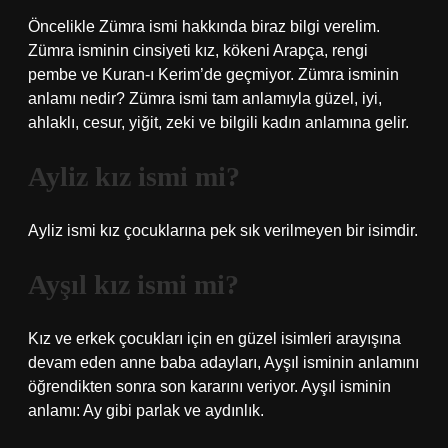
Öncelikle Zümra ismi hakkında biraz bilgi verelim.
Zümra isminin cinsiyeti kız, kökeni Arapça, rengi
pembe ve Kuran-ı Kerim’de geçmiyor. Zümra isminin
anlamı nedir? Zümra ismi tam anlamıyla güzel, iyi,
ahlaklı, cesur, yiğit, zeki ve bilgili kadın anlamına gelir.
Ayliz kız ismi mi?
Ayliz ismi kız çocuklarına pek sık verilmeyen bir isimdir.
Ayşıl kız ismi mi?
Kız ve erkek çocukları için en güzel isimleri arayışına
devam eden anne baba adayları, Ayşıl isminin anlamını
öğrendikten sonra son kararını veriyor. Ayşıl isminin
anlamı: Ay gibi parlak ve aydınlık.