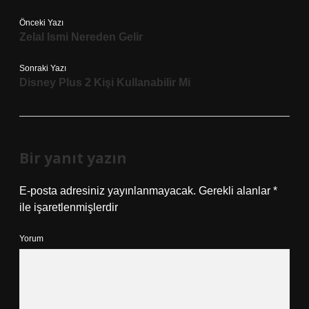
Önceki Yazı
Zelal Ismi Nereden Gelir
Sonraki Yazı
Disney Plus 2 Kişi Kullanabilir Mi
Bir yanıt yazın
E-posta adresiniz yayınlanmayacak.
Gerekli alanlar
*
ile işaretlenmişlerdir
Yorum