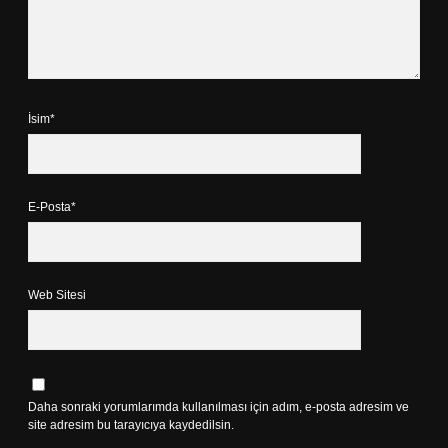
İsim*
E-Posta*
Web Sitesi
Daha sonraki yorumlarımda kullanılması için adım, e-posta adresim ve
site adresim bu tarayıcıya kaydedilsin.