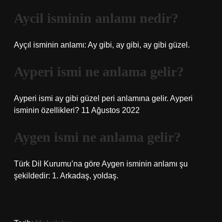
Aycil isminin anlamı nedir?
Ayçıl isminin anlamı: Ay gibi, ay gibi, ay gibi güzel.
Ayperi ismi ne anlama gelir?
Ayperi ismi ay gibi güzel peri anlamına gelir. Ayperi
isminin özellikleri? 11 Ağustos 2022
Aygen ismi ne anlama gelir?
Türk Dil Kurumu’na göre Aygen isminin anlamı şu
şekildedir: 1. Arkadaş, yoldaş.