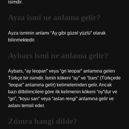
isimdir.
Ayza ismi ne anlama gelir?
Ayza isminin anlamı “Ay gibi güzel yüzlü” olarak
bilinmektedir.
Aybars ismi ne anlama gelir?
Aybars, “ay leoparı” veya “gri leopar” anlamına gelen
Türkçe bir isimdir. İsmin kökeni “ay” ve “bars” (Türkçede
“leopar” anlamına gelir) kelimelerinden gelir. Ancak
bazı dilbilimcilere göre ilk kelimenin kökeni “oy”dur ve
“gri”, “koyu sarı” veya “aslan rengi” anlamına gelir ve
aslanı temsil eder.
Zümra hangi dilde?