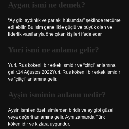
Aygan ismi ne demek?
“Ay gibi aydınlık ve parlak, hükümdar” şeklinde tercüme
edilebilir. Bu isim genellikle güçlü ve büyük olan ve
liderlik vasıflarıyla öne çıkan kişileri ifade eder.
Yuri ismi ne anlama gelir?
Yuri, Rus kökenli bir erkek ismidir ve “çiftçi” anlamına
gelir.14 Ağustos 2022Yuri, Rus kökenli bir erkek ismidir
ve “çiftçi” anlamına gelir.
Ayşin isminin anlamı nedir?
Ayşin ismi en özel isimlerden biridir ve ay gibi güzel
veya değerli anlamına gelir. Aynı zamanda Türk
kökenlidir ve kızlara uygundur.