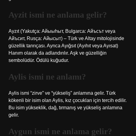
Ayzit ismi ne anlama gelir?
Ayzıt (Yakutça: Айыыhыт, Bulgarca: Айъсът veya
Айъсит, Rusça: Айысыт) – Türk ve Altay mitolojisinde
güzellik tanrıçası. Ayrıca Ayığsıt (Ayıhıt veya Ayısat)
Hanım olarak da adlandırılır. Aşk ve güzelliğin
sembolüdür. Ödülü kuğudur.
Aylis ismi ne anlamı?
Aylis ismi “zirve” ve “yükseliş” anlamına gelir. Türk
kökenli bir isim olan Aylis, kız çocukları için tercih edilir.
Bu isim yükseklik, dağ, tırmanış ve yükseliş anlamına
gelir.
Aygun ismi ne anlama gelir?