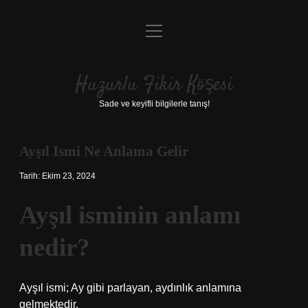
menüyü
Anasayfa
aç
Gizlilik Politikası
Huzurlu Fikir Köşesi
Yasal Uyarı
Sade ve keyifli bilgilerle tanış!
Hakkımızda
Ayşıl Ismi Ne Anlama Gelir
Tarih: Ekim 23, 2024
Ayşıl isminin anlamı
nedir?
Ayşıl ismi; Ay gibi parlayan, aydınlık anlamına
gelmektedir.