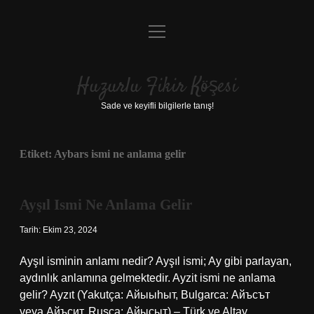
menüyü
Anasayfa
aç
Gizlilik Politikası
Huzurlu Fikir Köşesi
Yasal Uyarı
Sade ve keyifli bilgilerle tanış!
Hakkımızda
Etiket:
Aybars ismi ne anlama gelir
Ayşıl Ismi Ne Anlama Gelir
Tarih: Ekim 23, 2024
Ayşıl isminin anlamı nedir? Ayşıl ismi; Ay gibi parlayan,
aydınlık anlamına gelmektedir. Ayzit ismi ne anlama
gelir? Ayzıt (Yakutça: Айыыhыт, Bulgarca: Айъсът
veya Айъсит, Rusça: Айысыт) – Türk ve Altay