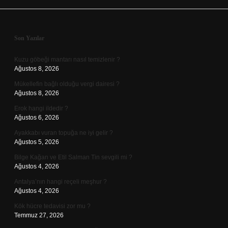
Sidebar
Son Yazılar
Kuzu göbeği mantarı nasıl temizlenir ?
Ağustos 8, 2026
Mükellefin bağlı olduğu vergi dairesi ?
Ağustos 8, 2026
Erok hangi ildedir ?
Ağustos 6, 2026
Ayakkabı vuran topuğa ne iyi gelir ?
Ağustos 5, 2026
Bilge Kağan ve Etil Salman Tin sevgili mi ?
Ağustos 4, 2026
Antalya’nın hangi reçeli meşhur ?
Ağustos 4, 2026
Kök hücre tedavisi zor mu ?
Temmuz 27, 2026