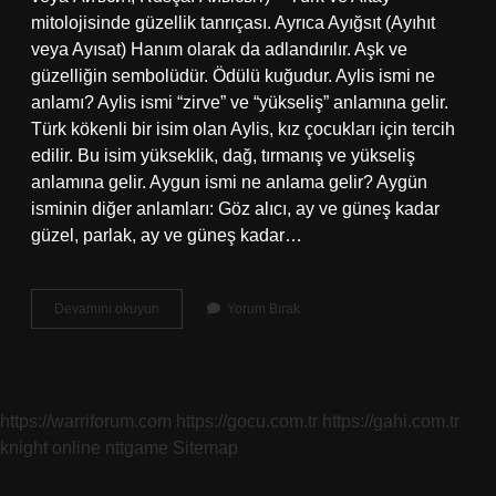
mitolojisinde güzellik tanrıçası. Ayrıca Ayığsıt (Ayıhıt
veya Ayısat) Hanım olarak da adlandırılır. Aşk ve
güzelliğin sembolüdür. Ödülü kuğudur. Aylis ismi ne
anlamı? Aylis ismi “zirve” ve “yükseliş” anlamına gelir.
Türk kökenli bir isim olan Aylis, kız çocukları için tercih
edilir. Bu isim yükseklik, dağ, tırmanış ve yükseliş
anlamına gelir. Aygun ismi ne anlama gelir? Aygün
isminin diğer anlamları: Göz alıcı, ay ve güneş kadar
güzel, parlak, ay ve güneş kadar…
Ayşıl
Devamını okuyun
Yorum Bırak
Ismi
Ne
Anlama
Gelir
https://warriforum.com
https://gocu.com.tr
https://gahi.com.tr
knight online
nttgame
Sitemap