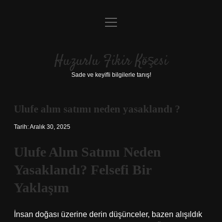
menüyü
Anasayfa
aç
Gizlilik Politikası
Huzurlu Fikir Köşesi
Yasal Uyarı
Sade ve keyifli bilgilerle tanış!
Hakkımızda
Ulufe alım satımı neden yasaklandı ?
Tarih: Aralık 30, 2025
Ulufe Alım Satımı Neden
Yasaklandı? Felsefi Bir
Yaklaşım
İnsan doğası üzerine derin düşünceler, bazen alışıldık