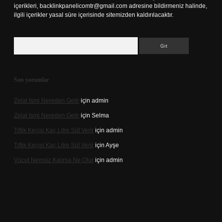
içerikleri,
backlinkpanelicomtr@gmail.com
adresine bildirmeniz halinde,
ilgili içerikler yasal süre içerisinde sitemizden kaldırılacaktır.
Arama
Son yorumlar
Zelal Ismi Nereden Gelir
için
admin
Zelal Ismi Nereden Gelir
için
Selma
Tiftik Keçisi Kaç Litre Süt Verir
için
admin
Tiftik Keçisi Kaç Litre Süt Verir
için
Ayşe
Vücut Nemsiz Kalırsa Ne Olur
için
admin