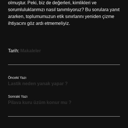
olmuştur. Peki, biz de değerleri, kimlikleri ve
sorumluluklarımızı nasıl tanımlıyoruz? Bu sorulara yanıt
ararken, toplumumuzun etik sınırlarını yeniden çizme
ihtiyacını göz ardı etmemeliyiz.
Tarih:
Makaleler
Önceki Yazı
Lastik neden yanak yapar ?
Sonraki Yazı
Pilava kuru üzüm konur mu ?