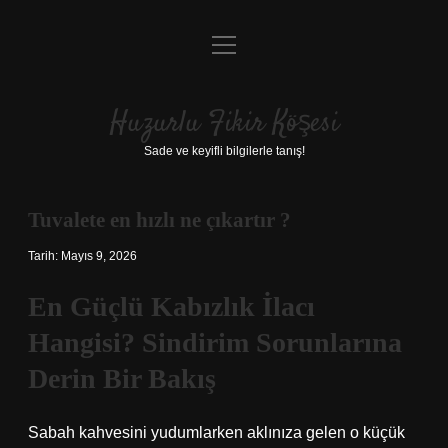
menüyü
Anasayfa
aç
Gizlilik Politikası
Huzurlu Fikir Köşesi
Yasal Uyarı
Sade ve keyifli bilgilerle tanış!
Hakkımızda
Tuvalete en hızlı ne çıkartır ?
Tarih: Mayıs 9, 2026
En Güçlü Kabızlık İlacı
Hangisi? Sindirim Sorunlarına
Derin Bir Bakış
Sabah kahvesini yudumlarken aklınıza gelen o küçük