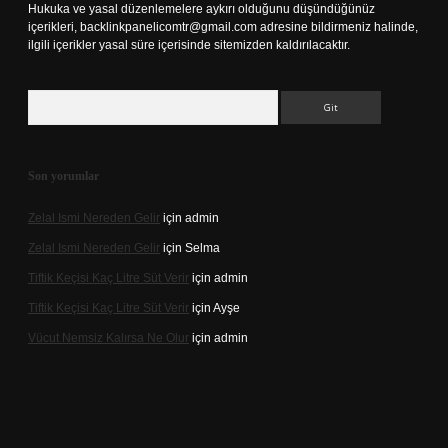
Hukuka ve yasal düzenlemelere aykırı olduğunu düşündüğünüz
içerikleri,
backlinkpanelicomtr@gmail.com
adresine bildirmeniz halinde,
ilgili içerikler yasal süre içerisinde sitemizden kaldırılacaktır.
Arama
Son yorumlar
Zelal Ismi Nereden Gelir
için
admin
Zelal Ismi Nereden Gelir
için
Selma
Tiftik Keçisi Kaç Litre Süt Verir
için
admin
Tiftik Keçisi Kaç Litre Süt Verir
için
Ayşe
Vücut Nemsiz Kalırsa Ne Olur
için
admin