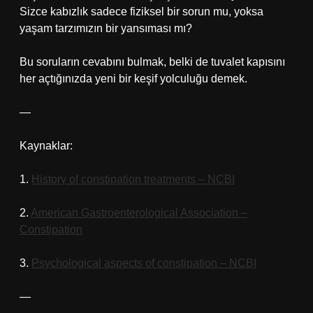
Sizce kabızlık sadece fiziksel bir sorun mu, yoksa
yaşam tarzımızın bir yansıması mı?
Bu soruların cevabını bulmak, belki de tuvalet kapısını
her açtığınızda yeni bir keşif yolculuğu demek.
—
Kaynaklar:
1.
History of constipation treatments – NCBI
2.
American Gastroenterological Association –
Constipation
3.
Psychological aspects of constipation – NCBI
—