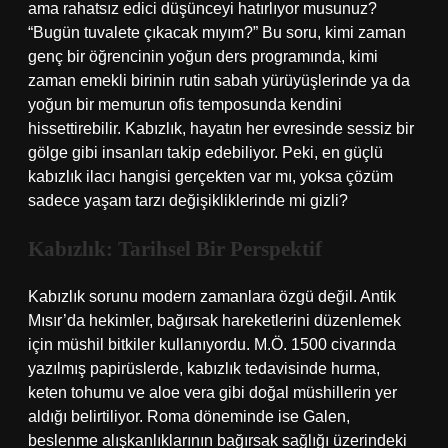
ama rahatsız edici düşünceyi hatırlıyor musunuz?
“Bugün tuvalete çıkacak mıyım?” Bu soru, kimi zaman
genç bir öğrencinin yoğun ders programında, kimi
zaman emekli birinin rutin sabah yürüyüşlerinde ya da
yoğun bir memurun ofis temposunda kendini
hissettirebilir. Kabızlık, hayatın her evresinde sessiz bir
gölge gibi insanları takip edebiliyor. Peki,
en güçlü
kabızlık ilacı hangisi
gerçekten var mı, yoksa çözüm
sadece yaşam tarzı değişikliklerinde mi gizli?
Kabızlık: Tarihsel Bir Perspektif
Kabızlık sorunu modern zamanlara özgü değil. Antik
Mısır’da hekimler, bağırsak hareketlerini düzenlemek
için müshil bitkiler kullanıyordu. M.Ö. 1500 civarında
yazılmış papirüslerde, kabızlık tedavisinde hurma,
keten tohumu ve aloe vera gibi doğal müshillerin yer
aldığı belirtiliyor. Roma döneminde ise Galen,
beslenme alışkanlıklarının bağırsak sağlığı üzerindeki