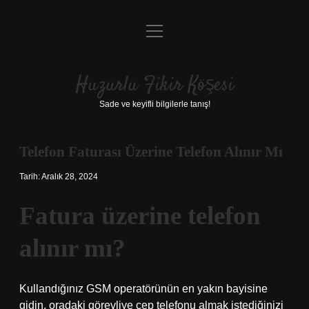
menüyü
Anasayfa
aç
Gizlilik Politikası
Huzurlu Fikir Köşesi
Yasal Uyarı
Sade ve keyifli bilgilerle tanış!
Hakkımızda
Telefon Faturası Üzerine Telefon Alınır Mı
Tarih: Aralık 28, 2024
Fatura üzerine telefon
alınır mı?
Kullandığınız GSM operatörünün en yakın bayisine
gidin, oradaki görevliye cep telefonu almak istediğinizi