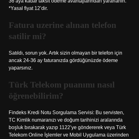
36 aya kadar taksit ödeme avantajlarından yararlanın.
*Yasal fiyat 12’dir.
Fatura uzerine alınan telefon
satilir mi?
Satıldı, sorun yok. Artık sizin olmayan bir telefon için
ancak 24-36 ay faturanızda gördüğünüzde ödeme
yaparsınız.
Türk Telekom puanımı nasıl
öğrenebilirim?
Findeks Kredi Notu Sorgulama Servisi: Bu servisten,
TC Kimlik numaranızı ve doğum tarihinizi aralarında
boşluk bırakarak yazıp 1122’ye göndererek veya Türk
Telekom Online İşlemler ve Mobil Uygulama üzerinden