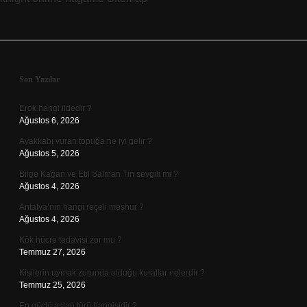
Sidebar
Son Yazılar
Erok hangi ildedir ?
Ağustos 6, 2026
Ayakkabı vuran topuğa ne iyi gelir ?
Ağustos 5, 2026
Bilge Kağan ve Etil Salman Tin sevgili mi ?
Ağustos 4, 2026
Antalya’nın hangi reçeli meşhur ?
Ağustos 4, 2026
Kök hücre tedavisi zor mu ?
Temmuz 27, 2026
Kişilerin uymak zorunda olduğu kurallar nelerdir ?
Temmuz 25, 2026
En güçlü aslan türü hangisidir ?