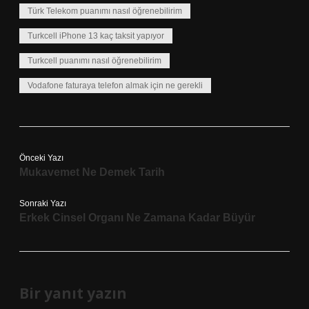
Türk Telekom puanımı nasıl öğrenebilirim
Turkcell iPhone 13 kaç taksit yapıyor
Turkcell puanımı nasıl öğrenebilirim
Vodafone faturaya telefon almak için ne gerekli
Önceki Yazı
Mukavemet Ne Demek Tarih
Sonraki Yazı
Erkek Cinsel Organı Ne Zamana Kadar Büyür
Bir yanıt yazın