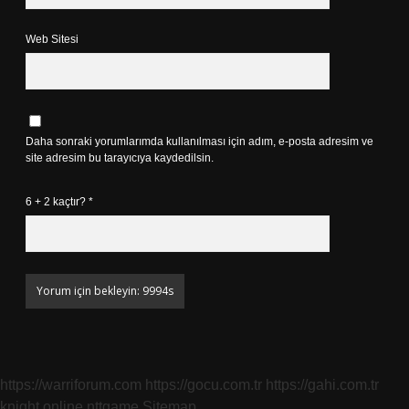
Web Sitesi
Daha sonraki yorumlarımda kullanılması için adım, e-posta adresim ve
site adresim bu tarayıcıya kaydedilsin.
6 + 2 kaçtır?
*
https://warriforum.com
https://gocu.com.tr
https://gahi.com.tr
knight online
nttgame
Sitemap