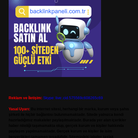
Reklam ve İletişim:
Skype: live:.cid.575569c608265c69
Yasal Uyarı:
Bu internet sitesi, herhangi bir marka, kurum veya şahıs
şirketi ile hiçbir bağlantısı bulunmamaktadır. Sitede yalnızca kendi
hazırladığımız makaleler paylaşılmaktadır. Burada yer alan içerikler
haber niteliği taşımamakta olup, gerçek kurum ve kişiler hakkında
paylaşım yapılmamaktadır. Gerçek kurum ve kişiler ile isim
benzerlikleri tamamen tesadüfidir. Sitemizdeki bilgiler taslak