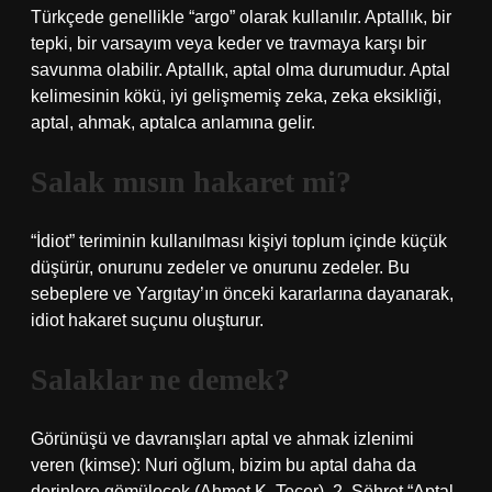
Türkçede genellikle “argo” olarak kullanılır. Aptallık, bir
tepki, bir varsayım veya keder ve travmaya karşı bir
savunma olabilir. Aptallık, aptal olma durumudur. Aptal
kelimesinin kökü, iyi gelişmemiş zeka, zeka eksikliği,
aptal, ahmak, aptalca anlamına gelir.
Salak mısın hakaret mi?
“İdiot” teriminin kullanılması kişiyi toplum içinde küçük
düşürür, onurunu zedeler ve onurunu zedeler. Bu
sebeplere ve Yargıtay’ın önceki kararlarına dayanarak,
idiot hakaret suçunu oluşturur.
Salaklar ne demek?
Görünüşü ve davranışları aptal ve ahmak izlenimi
veren (kimse): Nuri oğlum, bizim bu aptal daha da
derinlere gömülecek (Ahmet K. Tecer). 2. Şöhret “Aptal,