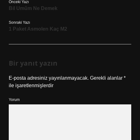
Önceki Yazı
Bil Umûm Ne Demek
Sonraki Yazı
1 Paket Asmolen Kaç M2
Bir yanıt yazın
E-posta adresiniz yayınlanmayacak.
Gerekli alanlar
*
ile işaretlenmişlerdir
Yorum