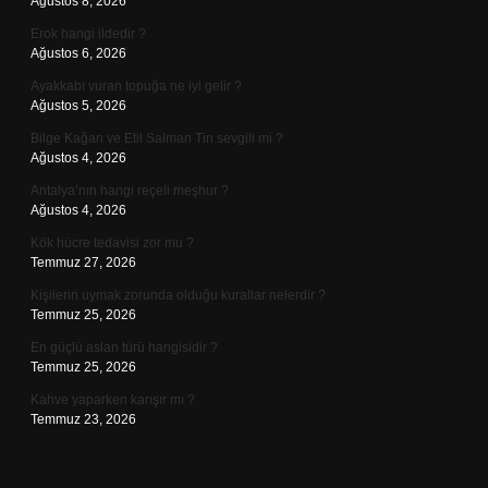
Ağustos 8, 2026
Erok hangi ildedir ?
Ağustos 6, 2026
Ayakkabı vuran topuğa ne iyi gelir ?
Ağustos 5, 2026
Bilge Kağan ve Etil Salman Tin sevgili mi ?
Ağustos 4, 2026
Antalya’nın hangi reçeli meşhur ?
Ağustos 4, 2026
Kök hücre tedavisi zor mu ?
Temmuz 27, 2026
Kişilerin uymak zorunda olduğu kurallar nelerdir ?
Temmuz 25, 2026
En güçlü aslan türü hangisidir ?
Temmuz 25, 2026
Kahve yaparken karışır mı ?
Temmuz 23, 2026