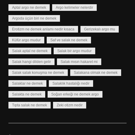
Aptal argo ne demek
Argo kelimeler nelerdir
Argoda üçün biri ne demek
Erotizm ne demek anlamı nedir kısaca
Gerizekalı argo mu
Küfür argo mudur
Saf ve salak ne demek
Salak aptal ne demek
Salak bir argo mudur
Salak hangi dilden gelir
Salak mısın hakaret mi
Salak salak konuşma ne demek
Salakana olmak ne demek
Salaklar ne demek
Salaklık hastalığı nedir
Salakta ne demek
Soğan erkeği ne demek argo
Tıpta salak ne demek
Zeki otizm nedir