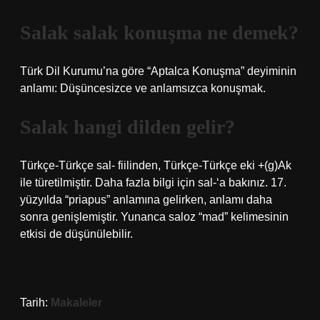
Salak salak konuşma ne demek?
Türk Dil Kurumu’na göre “Aptalca Konuşma” deyiminin
anlamı: Düşüncesizce ve anlamsızca konuşmak.
Salak hangi dilden gelir?
Türkçe-Türkçe sal- fiilinden, Türkçe-Türkçe eki +(g)Ak
ile türetilmiştir. Daha fazla bilgi için sal-‘a bakınız. 17.
yüzyılda “priapus” anlamına gelirken, anlamı daha
sonra genişlemiştir. Yunanca saloz “mad” kelimesinin
etkisi de düşünülebilir.
Tarih:
Makaleler