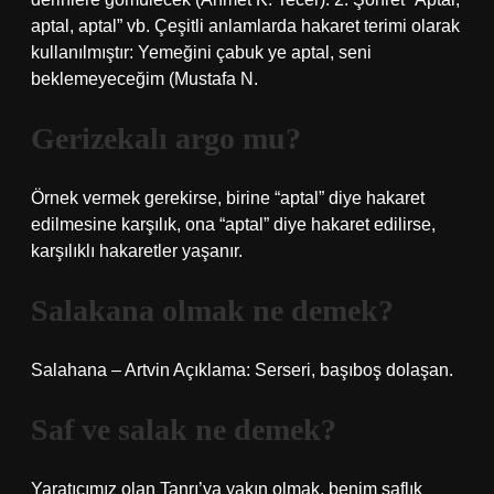
aptal, aptal” vb. Çeşitli anlamlarda hakaret terimi olarak
kullanılmıştır: Yemeğini çabuk ye aptal, seni
beklemeyeceğim (Mustafa N.
Gerizekalı argo mu?
Örnek vermek gerekirse, birine “aptal” diye hakaret
edilmesine karşılık, ona “aptal” diye hakaret edilirse,
karşılıklı hakaretler yaşanır.
Salakana olmak ne demek?
Salahana – Artvin Açıklama: Serseri, başıboş dolaşan.
Saf ve salak ne demek?
Yaratıcımız olan Tanrı’ya yakın olmak, benim saflık