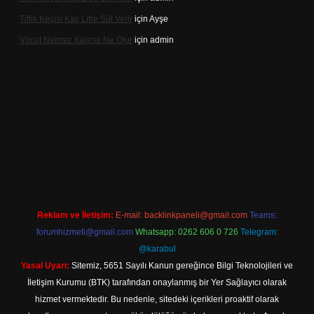
Tiftik Keçisi Kaç Litre Süt Verir
için
Ayşe
Vücut Nemsiz Kalırsa Ne Olur
için
admin
lbet giriş
Reklam ve İletişim:
E-mail:
backlinkpaneli@gmail.com
Teams:
forumhizmeti@gmail.com
Whatsapp: 0262 606 0 726
Telegram:
@karabul
Yasal Uyarı:
Sitemiz, 5651 Sayılı Kanun gereğince Bilgi Teknolojileri ve
İletişim Kurumu (BTK) tarafından onaylanmış bir Yer Sağlayıcı olarak
hizmet vermektedir. Bu nedenle, sitedeki içerikleri proaktif olarak