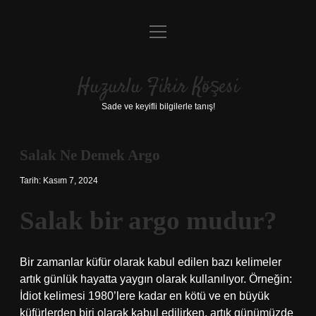
menüyü
Anasayfa
aç
Gizlilik Politikası
Huzurlu Fikir Köşesi
Yasal Uyarı
Sade ve keyifli bilgilerle tanış!
Hakkımızda
Salak Ne Demek Argo
Tarih: Kasım 7, 2024
Salak bir argo mudur?
Bir zamanlar küfür olarak kabul edilen bazı kelimeler
artık günlük hayatta yaygın olarak kullanılıyor. Örneğin:
İdiot kelimesi 1980’lere kadar en kötü ve en büyük
küfürlerden biri olarak kabul edilirken, artık günümüzde