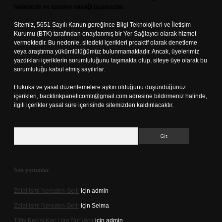
halindedir ve tavsiye niteliği taşımazlar.
Sitemiz, 5651 Sayılı Kanun gereğince Bilgi Teknolojileri ve İletişim
Kurumu (BTK) tarafından onaylanmış bir Yer Sağlayıcı olarak hizmet
vermektedir. Bu nedenle, sitedeki içerikleri proaktif olarak denetleme
veya araştırma yükümlülüğümüz bulunmamaktadır. Ancak, üyelerimiz
yazdıkları içeriklerin sorumluluğunu taşımakta olup, siteye üye olarak bu
sorumluluğu kabul etmiş sayılırlar.
Hukuka ve yasal düzenlemelere aykırı olduğunu düşündüğünüz
içerikleri,
backlinkpanelicomtr@gmail.com
adresine bildirmeniz halinde,
ilgili içerikler yasal süre içerisinde sitemizden kaldırılacaktır.
Arama
Son yorumlar
Zelal Ismi Nereden Gelir
için
admin
Zelal Ismi Nereden Gelir
için
Selma
Tiftik Keçisi Kaç Litre Süt Verir
için
admin