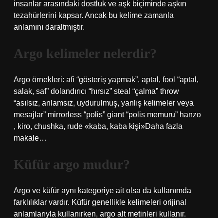
insanlar arasındaki dostluk ve aşk biçiminde aşkın
tezahürlerini kapsar. Ancak bu kelime zamanla
anlamını daraltmıştır.
Argo kelimeler nelerdir?
Argo örnekleri: afi “gösteriş yapmak”, aptal, fool “aptal,
salak, saf” dolandırıcı “hırsız” steal “çalma” throw
“asılsız, anlamsız, uydurulmuş, yanlış kelimeler veya
mesajlar” mirrorless “polis” giant “polis memuru” hanzo
, kiro, chushka, rude «kaba, kaba kişi»Daha fazla
makale…
Küfür argo mudur?
Argo ve küfür aynı kategoriye ait olsa da kullanımda
farklılıklar vardır. Küfür genellikle kelimeleri orijinal
anlamlarıyla kullanırken, argo alt metinleri kullanır.