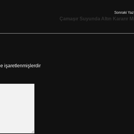
Sonraki Yaz
Çamaşır Suyunda Altın Kararır M
le işaretlenmişlerdir