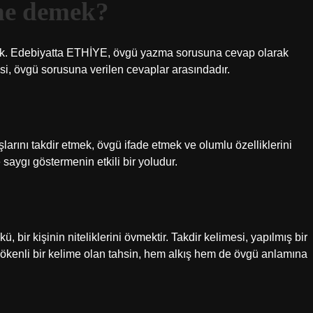
ne demek?
edik. Edebiyatta ETHİYE, övgü yazma sorusuna cevap olarak
i, övgü sorusuna verilen cevaplar arasındadır.
ışlarını takdir etmek, övgü ifade etmek ve olumlu özelliklerini
saygı göstermenin etkili bir yoludur.
ir kişinin niteliklerini övmektir. Takdir kelimesi, yapılmış bir
kenli bir kelime olan tahsin, hem alkış hem de övgü anlamına