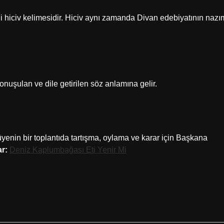
i hiciv kelimesidir. Hiciv aynı zamanda Divan edebiyatının nazı
konuşulan ve dile getirilen söz anlamına gelir.
üyenin bir toplantıda tartışma, oylama ve karar için Başkana
ar:
Deniz Kaplumbağası Eti Yenir Mi