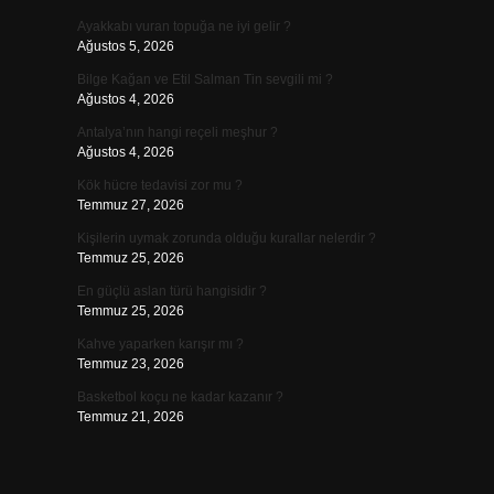
Ayakkabı vuran topuğa ne iyi gelir ?
Ağustos 5, 2026
Bilge Kağan ve Etil Salman Tin sevgili mi ?
Ağustos 4, 2026
Antalya’nın hangi reçeli meşhur ?
Ağustos 4, 2026
Kök hücre tedavisi zor mu ?
Temmuz 27, 2026
Kişilerin uymak zorunda olduğu kurallar nelerdir ?
Temmuz 25, 2026
En güçlü aslan türü hangisidir ?
Temmuz 25, 2026
Kahve yaparken karışır mı ?
Temmuz 23, 2026
Basketbol koçu ne kadar kazanır ?
Temmuz 21, 2026