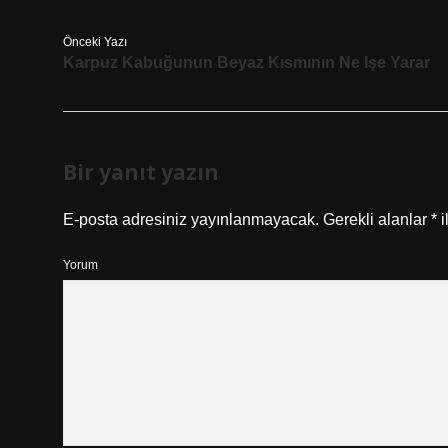
Önceki Yazı
Karpuz Kabuğunun Beyaz Kısmının Ne Işe Yarar
Bir yanıt yazın
E-posta adresiniz yayınlanmayacak.
Gerekli alanlar
*
i
Yorum