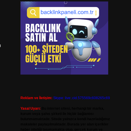
ı
Reklam ve İletişim:
Skype: live:.cid.575569c608265c69
Yasal Uyarı:
Bu internet sitesi, herhangi bir marka,
kurum veya şahıs şirketi ile hiçbir bağlantısı
bulunmamaktadır. Sitede yalnızca kendi hazırladığımız
makaleler paylaşılmaktadır. Burada yer alan içerikler
haber niteliği taşımamakta olup, gerçek kurum ve