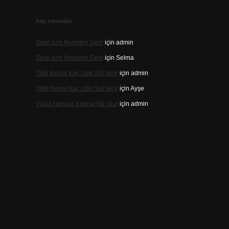
Son yorumlar
Zelal Ismi Nereden Gelir
için
admin
Zelal Ismi Nereden Gelir
için
Selma
Tiftik Keçisi Kaç Litre Süt Verir
için
admin
Tiftik Keçisi Kaç Litre Süt Verir
için
Ayşe
Vücut Nemsiz Kalırsa Ne Olur
için
admin