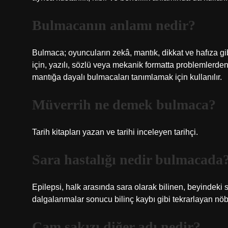
Bulmacanın anlamı nedir?
Bulmaca; oyuncuların zekâ, mantık, dikkat ve hafıza gib
için, yazılı, sözlü veya mekanik formatta problemlerde
mantığa dayalı bulmacaları tanımlamak için kullanılır.
Müverrih ne demek bulmaca?
Tarih kitapları yazan ve tarihi inceleyen tarihçi.
Sara hastalığı nedir bulmacada
Epilepsi, halk arasında sara olarak bilinen, beyindeki s
dalgalanmalar sonucu bilinç kaybı gibi tekrarlayan nöbe
Çam sakızı diğer adı nedir?