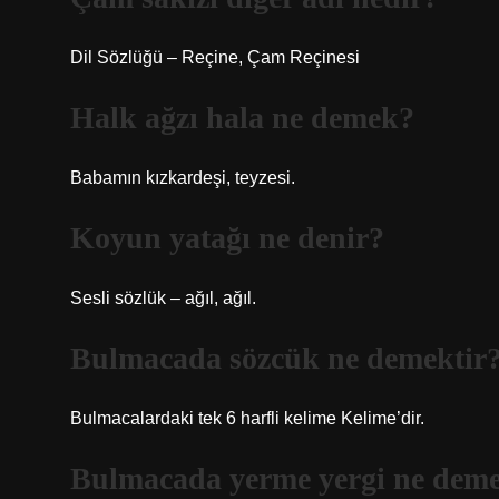
Dil Sözlüğü – Reçine, Çam Reçinesi
Halk ağzı hala ne demek?
Babamın kızkardeşi, teyzesi.
Koyun yatağı ne denir?
Sesli sözlük – ağıl, ağıl.
Bulmacada sözcük ne demektir
Bulmacalardaki tek 6 harfli kelime Kelime’dir.
Bulmacada yerme yergi ne dem