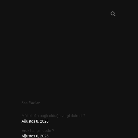
Sidebar
Son Yazılar
ilbet giriş
Mükellefin bağlı olduğu vergi dairesi ?
Ağustos 8, 2026
Erok hangi ildedir ?
Ağustos 6, 2026