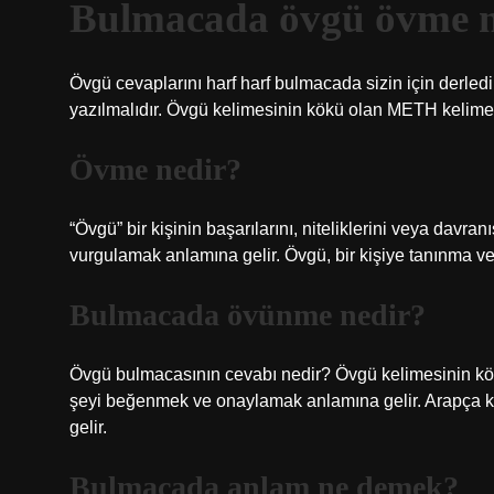
Bulmacada övgü övme 
Övgü cevaplarını harf harf bulmacada sizin için derl
yazılmalıdır. Övgü kelimesinin kökü olan METH kelimes
Övme nedir?
“Övgü” bir kişinin başarılarını, niteliklerini veya davran
vurgulamak anlamına gelir. Övgü, bir kişiye tanınma ve 
Bulmacada övünme nedir?
Övgü bulmacasının cevabı nedir? Övgü kelimesinin kökü, b
şeyi beğenmek ve onaylamak anlamına gelir. Arapça kö
gelir.
Bulmacada anlam ne demek?