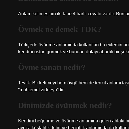
Anlam kelimesinin iki tane 4 harfli cevabı vardır. Bunla
Övmek ne demek TDK?
Türkçede övünme anlamında kullanılan bu eylemin anlam
kendini üstün görmek ve bundan dolayı abartılı bir şe
Övme sanatı nedir?
Tevfik: Bir kelimeyi hem övgü hem de tenkit anlamı taş
“muhtemel zıddeyn”dir.
Dinimizde övünmek nedir?
Kendini beğenme ve övünme anlamına gelen ahlaki bir t
ayrıca küstahlık, kibir ve bencillik anlamında da kullanıl