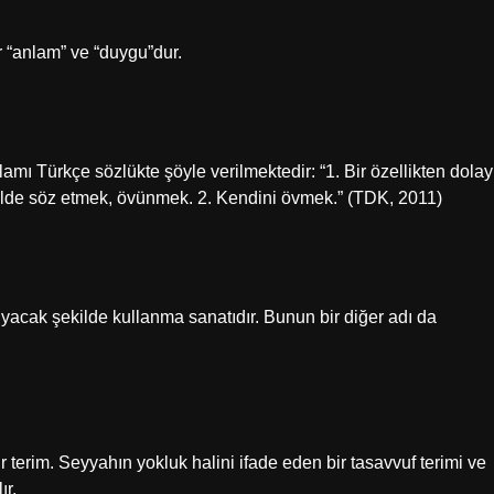
r “anlam” ve “duygu”dur.
ı Türkçe sözlükte şöyle verilmektedir: “1. Bir özellikten dolay
kilde söz etmek, övünmek. 2. Kendini övmek.” (TDK, 2011)
ıyacak şekilde kullanma sanatıdır. Bunun bir diğer adı da
erim. Seyyahın yokluk halini ifade eden bir tasavvuf terimi ve
ır.