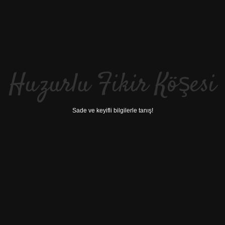
Huzurlu Fikir Köşesi
Sade ve keyifli bilgilerle tanış!