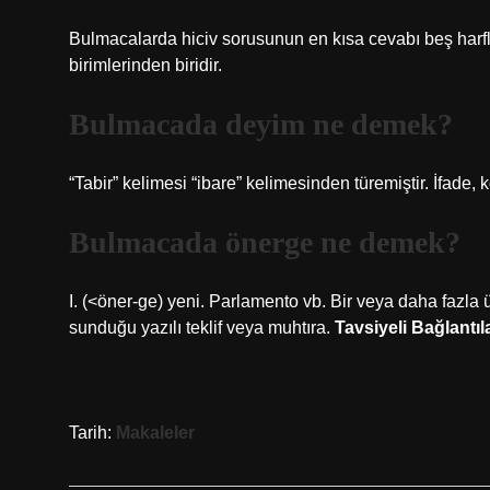
Bulmacalarda hiciv sorusunun en kısa cevabı beş harfl
birimlerinden biridir.
Bulmacada deyim ne demek?
“Tabir” kelimesi “ibare” kelimesinden türemiştir. İfade, 
Bulmacada önerge ne demek?
I. (<öner-ge) yeni. Parlamento vb. Bir veya daha fazla 
sunduğu yazılı teklif veya muhtıra.
Tavsiyeli Bağlantıl
Tarih:
Makaleler