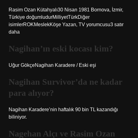
Rasim Ozan Kütahyalı30 Nisan 1981 Bornova, İzmir,
Türkiye doğumludurMilliyetTürkDiğer
isimlerROKMeslekKöşe Yazarı, TV yorumcusu3 satır
daha
Nagihan’ın eski kocası kim?
Uğur GökçeNagihan Karadere / Eski eşi
Nagihan Survivor’da ne kadar
para alıyor?
Nagihan Karadere’nin haftalık 90 bin TL kazandığı
biliniyor.
Nagehan Alçı ve Rasim Ozan