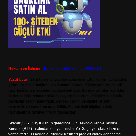
Reklam ve İletişim:
Skype: live:.cid.575569c608265c69
Yasal Uyarı:
Bu internet sitesi, herhangi bir marka, kurum veya şahıs
şirketi ile hiçbir bağlantısı bulunmamaktadır. Sitede yalnızca kendi
hazırladığımız makaleler paylaşılmaktadır. Burada yer alan içerikler
haber niteliği taşımamakta olup, gerçek kurum ve kişiler hakkında
paylaşım yapılmamaktadır. Gerçek kurum ve kişiler ile isim
benzerlikleri tamamen tesadüfidir. Sitemizdeki bilgiler taslak
halindedir ve tavsiye niteliği taşımazlar.
Sitemiz, 5651 Sayılı Kanun gereğince Bilgi Teknolojileri ve İletişim
Kurumu (BTK) tarafından onaylanmış bir Yer Sağlayıcı olarak hizmet
vermektedir. Bu nedenle, sitedeki içerikleri proaktif olarak denetleme