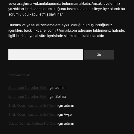
veya araştırma yükümlülüğümüz bulunmamaktadır. Ancak, üyelerimiz
yazdıkları içeriklerin sorumluluğunu taşımakta olup, siteye üye olarak bu
sorumluluğu kabul etmiş sayılırlar.
Hukuka ve yasal düzenlemelere aykırı olduğunu düşündüğünüz
içerikleri,
backlinkpanelicomtr@gmail.com
adresine bildirmeniz halinde,
ilgili içerikler yasal süre içerisinde sitemizden kaldırılacaktır.
Arama
Son yorumlar
Zelal Ismi Nereden Gelir
için
admin
Zelal Ismi Nereden Gelir
için
Selma
Tiftik Keçisi Kaç Litre Süt Verir
için
admin
Tiftik Keçisi Kaç Litre Süt Verir
için
Ayşe
Vücut Nemsiz Kalırsa Ne Olur
için
admin