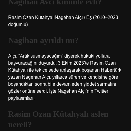
Nagihan Avcı kiminle evli?
Rasim Ozan KütahyalıNagehan Alçı / Eş (2010–2023
doğumlu)
Nagihan ayrıldı mı?
Alçı, “Artık susmayacağım” diyerek hukuki yollara
başvuracağını duyurdu. 3 Ekim 2023’te Rasim Ozan
Kütahyalı ile tek celsede anlaşarak boşanan Habertürk
yazarı Nagehan Alçı, yıllarca süren ve kendisine göre
boşandıktan sonra bile devam eden şiddet sarmalını
gözler önüne serdi. İşte Nagehan Alçı’nın Twitter
paylaşımları.
Rasim Ozan Kütahyalı aslen
nereli?