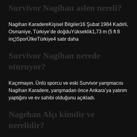
Survivor Nagihan aslen nereli?
Nagihan KaradereKişisel Bilgiler16 Şubat 1984 Kadirli,
Osmaniye, Türkiye’de doğduYükseklik1,73 m (5 ft 8
inç)SporÜlkeTürkiye4 satır daha
Survivor Nagihan nerede
oturuyor?
Kaçırmayın. Ünlü sporcu ve eski Survivor yarışmacısı
Nagihan Karadere, yarışmadan önce Ankara’ya yatırım
yaptığını ve ev sahibi olduğunu açıkladı.
Nagehan Alçı kimdir ve
nerelidir?