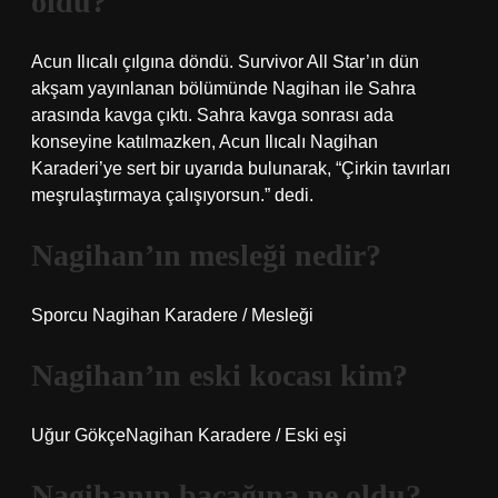
oldu?
Acun Ilıcalı çılgına döndü. Survivor All Star’ın dün
akşam yayınlanan bölümünde Nagihan ile Sahra
arasında kavga çıktı. Sahra kavga sonrası ada
konseyine katılmazken, Acun Ilıcalı Nagihan
Karaderi’ye sert bir uyarıda bulunarak, “Çirkin tavırları
meşrulaştırmaya çalışıyorsun.” dedi.
Nagihan’ın mesleği nedir?
Sporcu Nagihan Karadere / Mesleği
Nagihan’ın eski kocası kim?
Uğur GökçeNagihan Karadere / Eski eşi
Nagihanın bacağına ne oldu?