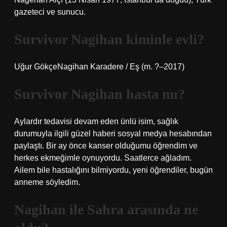
gazeteci ve sunucu.
Survivor Nagihan kiminle evli?
Uğur GökçeNagihan Karadere / Eş (m. ?–2017)
Survivor Nagihan hasta mı?
Aylardır tedavisi devam eden ünlü isim, sağlık
durumuyla ilgili güzel haberi sosyal medya hesabından
paylaştı. Bir ay önce kanser olduğumu öğrendim ve
herkes ekmeğimle oynuyordu. Saatlerce ağladım.
Ailem bile hastalığını bilmiyordu, yeni öğrendiler, bugün
anneme söyledim.
Nagihan ile Sahra arasında ne