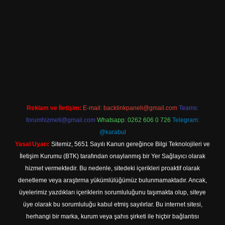
lbet giriş
Reklam ve İletişim:
E-mail:
backlinkpaneli@gmail.com
Teams:
forumhizmeti@gmail.com
Whatsapp: 0262 606 0 726
Telegram:
@karabul
Yasal Uyarı:
Sitemiz, 5651 Sayılı Kanun gereğince Bilgi Teknolojileri ve
İletişim Kurumu (BTK) tarafından onaylanmış bir Yer Sağlayıcı olarak
hizmet vermektedir. Bu nedenle, sitedeki içerikleri proaktif olarak
denetleme veya araştırma yükümlülüğümüz bulunmamaktadır. Ancak,
üyelerimiz yazdıkları içeriklerin sorumluluğunu taşımakta olup, siteye
üye olarak bu sorumluluğu kabul etmiş sayılırlar. Bu internet sitesi,
herhangi bir marka, kurum veya şahıs şirketi ile hiçbir bağlantısı