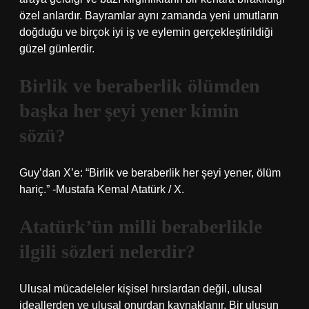
özel anlardır. Bayramlar aynı zamanda yeni umutların
doğduğu ve birçok iyi iş ve eylemin gerçekleştirildiği
güzel günlerdir.
Birlik ve beraberlik ölümden
başka her şeyi yener kimin
sözü?
Guy’dan X’e: “Birlik ve beraberlik her şeyi yener, ölüm
hariç.” -Mustafa Kemal Atatürk / X.
Atatürk’ün milli beraberlikle
ilgili sözleri nelerdir?
Ulusal mücadeleler kişisel hırslardan değil, ulusal
ideallerden ve ulusal onurdan kaynaklanır. Bir ulusun