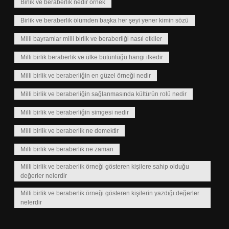
Birlik ve beraberlik nedir örnek
Birlik ve beraberlik ölümden başka her şeyi yener kimin sözü
Milli bayramlar milli birlik ve beraberliği nasıl etkiler
Milli birlik beraberlik ve ülke bütünlüğü hangi ilkedir
Milli birlik ve beraberliğin en güzel örneği nedir
Milli birlik ve beraberliğin sağlanmasında kültürün rolü nedir
Milli birlik ve beraberliğin simgesi nedir
Milli birlik ve beraberlik ne demektir
Milli birlik ve beraberlik ne zaman
Milli birlik ve beraberlik örneği gösteren kişilere sahip olduğu
değerler nelerdir
Milli birlik ve beraberlik örneği gösteren kişilerin yazdığı değerler
nelerdir