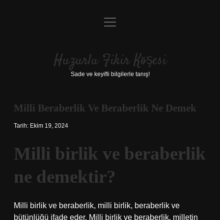
menüyü
Anasayfa
aç
Gizlilik Politikası
Huzurlu Fikir Köşesi
Yasal Uyarı
Sade ve keyifli bilgilerle tanış!
Hakkımızda
Milli Beraberlik Ve Beraberlik Ne Demek
Tarih: Ekim 19, 2024
Milli birlik ve beraberlik
ne demektir?
Milli birlik ve beraberlik, milli birlik, beraberlik ve
bütünlüğü ifade eder. Milli birlik ve beraberlik, milletin