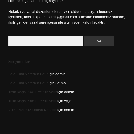
sorumluluğu kabul etmiş sayılırlar.
Hukuka ve yasal düzenlemelere aykırı olduğunu düşündüğünüz
içerikleri,
backlinkpanelicomtr@gmail.com
adresine bildirmeniz halinde,
ilgili içerikler yasal süre içerisinde sitemizden kaldırılacaktır.
Arama
Son yorumlar
Zelal Ismi Nereden Gelir
için
admin
Zelal Ismi Nereden Gelir
için
Selma
Tiftik Keçisi Kaç Litre Süt Verir
için
admin
Tiftik Keçisi Kaç Litre Süt Verir
için
Ayşe
Vücut Nemsiz Kalırsa Ne Olur
için
admin