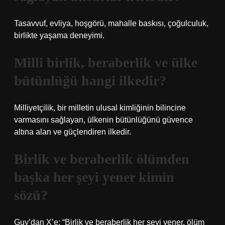
Tasavvuf, evliya, hoşgörü, mahalle baskısı, çoğulculuk,
birlikte yaşama deneyimi.
Milli birlik, beraberlik ve ülke
bütünlüğü hangi ilkedir?
Milliyetçilik, bir milletin ulusal kimliğinin bilincine
varmasını sağlayan, ülkenin bütünlüğünü güvence
altına alan ve güçlendiren ilkedir.
Birlik ve beraberlik ölümden
başka her şeyi yener kimin
sözü?
Guy’dan X’e: “Birlik ve beraberlik her şeyi yener, ölüm