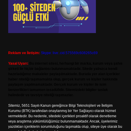
Reklam ve İletişim:
Skype: live:.cid.575569c608265c69
Yasal Uyarı:
Bu internet sitesi, herhangi bir marka, kurum veya şahıs
şirketi ile hiçbir bağlantısı bulunmamaktadır. Sitede yalnızca kendi
hazırladığımız makaleler paylaşılmaktadır. Burada yer alan içerikler
haber niteliği taşımamakta olup, gerçek kurum ve kişiler hakkında
paylaşım yapılmamaktadır. Gerçek kurum ve kişiler ile isim
benzerlikleri tamamen tesadüfidir. Sitemizdeki bilgiler taslak
halindedir ve tavsiye niteliği taşımazlar.
Sitemiz, 5651 Sayılı Kanun gereğince Bilgi Teknolojileri ve İletişim
Kurumu (BTK) tarafından onaylanmış bir Yer Sağlayıcı olarak hizmet
vermektedir. Bu nedenle, sitedeki içerikleri proaktif olarak denetleme
veya araştırma yükümlülüğümüz bulunmamaktadır. Ancak, üyelerimiz
yazdıkları içeriklerin sorumluluğunu taşımakta olup, siteye üye olarak bu