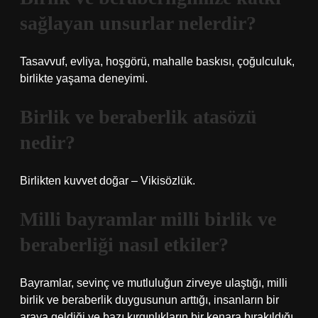
sağlayan unsurlar nelerdir?
Tasavvuf, evliya, hoşgörü, mahalle baskısı, çoğulculuk,
birlikte yaşama deneyimi.
Birlik ve beraberlik atasözü
nedir?
Birlikten kuvvet doğar – Vikisözlük.
Milli bayramlar milli birlik ve
beraberliği nasıl etkiler?
Bayramlar, sevinç ve mutluluğun zirveye ulaştığı, milli
birlik ve beraberlik duygusunun arttığı, insanların bir
araya geldiği ve bazı kırgınlıkların bir kenara bırakıldığı