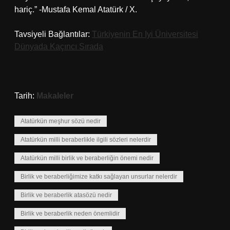
hariç.” -Mustafa Kemal Atatürk / X.
Tavsiyeli Bağlantılar:
Türkiyenin En Iyi Üniversitesi
Dünyada Kaçıncı Sırada
Tarih:
Makaleler
Atatürkün meşhur sözü nedir
Atatürkün milli beraberlikle ilgili sözleri nelerdir
Atatürkün milli birlik ve beraberliğin önemi nedir
Birlik ve beraberliğimize katkı sağlayan unsurlar nelerdir
Birlik ve beraberlik atasözü nedir
Birlik ve beraberlik neden önemlidir