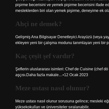
pişirme becerisini ve yemek pişirme becerisini ifade e
mesleklerden biri olan yemek pişirme, deneyime ek olara
Ahçi ne demek?
Gelişmiş Ana Bilgisayar Denetleyici Arayüzü (veya yaygı
ekleyen yeni bir çalışma modunu tanımlayan yeni bir 
Kaç çeşit şef vardır?
Şeflerin uluslararası isimleri: Chef de Cuisine (chef d
aşçısı.Daha fazla makale…•12 Ocak 2023
Meze ustası nasıl olunur?
Meze ustası nasıl olunur sorusuna gelince; mesleki eğit
yüksekokulları ve üniversiteler sıralanabilir.