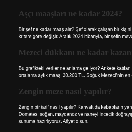
Aşçı maaşları ne kadar 2024?
Bir şef ne kadar maaş alır? Şef olarak çalışan bir kişini
kritere göre değişir. Aralık 2024 itibarıyla, bir şefin me
Mezeci dükkanı ne kadar kazan
Bu grafikteki veriler ne anlama geliyor? Ankete katılan
ortalama aylık maaşı 30.200 TL. Soğuk Mezeci’nin en
Zengin meze nasıl yapılır?
Zengin bir tarif nasıl yapılır? Kahvaltıda kebapların ya
Domates, soğan, maydanoz ve naneyi incecik doğrayıp, 
sunuma hazırlıyoruz. Afiyet olsun.