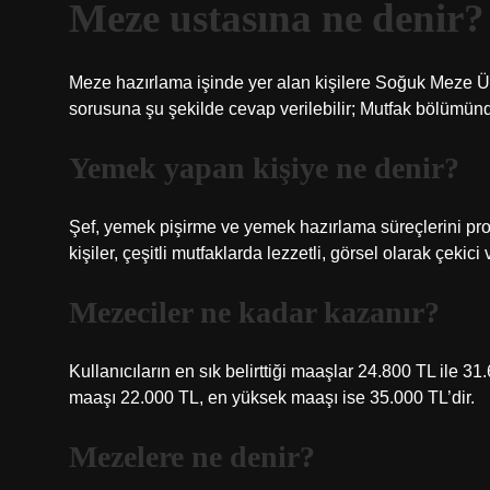
Meze ustasına ne denir?
Meze hazırlama işinde yer alan kişilere Soğuk Meze Üret
sorusuna şu şekilde cevap verilebilir; Mutfak bölümün
Yemek yapan kişiye ne denir?
Şef, yemek pişirme ve yemek hazırlama süreçlerini prof
kişiler, çeşitli mutfaklarda lezzetli, görsel olarak çeki
Mezeciler ne kadar kazanır?
Kullanıcıların en sık belirttiği maaşlar 24.800 TL ile 
maaşı 22.000 TL, en yüksek maaşı ise 35.000 TL’dir.
Mezelere ne denir?