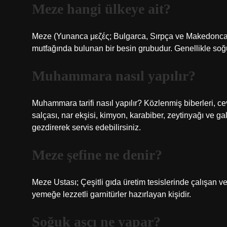
Meze hangi ülkeye ait?
Meze (Yunanca μεζές; Bulgarca, Sırpça ve Makedonca
mutfağında bulunan bir besin grubudur. Genellikle soğuk
Muhammara nasıl yapılır?
Muhammara tarifi nasıl yapılır? Közlenmiş biberleri, c
salçası, nar ekşisi, kimyon, karabiber, zeytinyağı ve 
gezdirerek servis edebilirsiniz.
Meze şefine ne denir?
Meze Ustası; Çeşitli gıda üretim tesislerinde çalışan v
yemeğe lezzetli garnitürler hazırlayan kişidir.
Soğuk aşçı ne yapar?