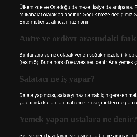
Ülkemizde ve Ortadoğu’da meze, İtalya’da antipasta, F
mukabalat olarak adlandırılır. Soğuk meze dediğimiz Ş
Entermetier tarafından hazırlanır.
Antre ve ordövr arasındaki fark
Bunlar ana yemek olarak yenen soğuk mezeleri, krepleri 
(resim 5). Buna hors d’oeuvres seti denir. Ana yemek ç
Salatacı ne iş yapar?
Salata yapımcısı, salatayı hazırlamak için gereken mal
yapımında kullanılan malzemeleri seçmekten doğramay
Yemek yapan ustalara ne denir
Şef, yemeği hazırlayan ve pişiren, tadını ve aromasını