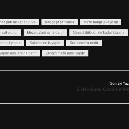
maaşları ne kadar 2024
Kaç çeşit şef vardır
Meze hangi ülkeye ait
nasıl olunur
Meze ustasına ne denir
Mezeci dükkanı ne kadar kazanır
nasıl yapılır
Salatacı ne iş yapar
Sıcak ordövr nedir
apan ustalara ne denir
Zengin meze nasıl yapılır
Sonraki Yaz
C6H6 Suda Çözünür M