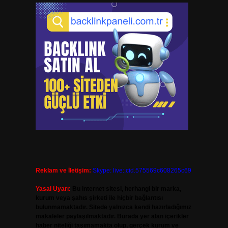
Reklam ve İletişim:
Skype: live:.cid.575569c608265c69
Yasal Uyarı:
Bu internet sitesi, herhangi bir marka,
kurum veya şahıs şirketi ile hiçbir bağlantısı
bulunmamaktadır. Sitede yalnızca kendi hazırladığımız
makaleler paylaşılmaktadır. Burada yer alan içerikler
haber niteliği taşımamakta olup, gerçek kurum ve