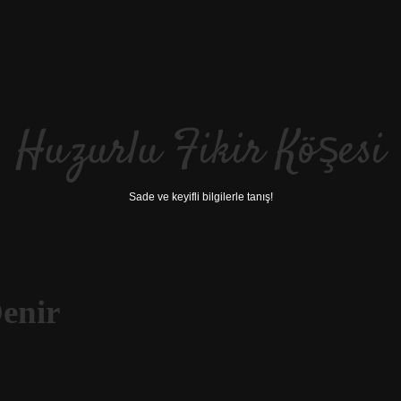
Huzurlu Fikir Köşesi
Sade ve keyifli bilgilerle tanış!
enir