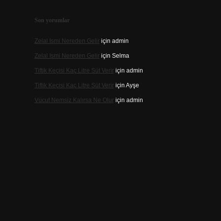
Son yorumlar
Zelal Ismi Nereden Gelir
için
admin
Zelal Ismi Nereden Gelir
için
Selma
Tiftik Keçisi Kaç Litre Süt Verir
için
admin
Tiftik Keçisi Kaç Litre Süt Verir
için
Ayşe
Vücut Nemsiz Kalırsa Ne Olur
için
admin