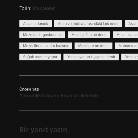
Tarih:
Makaleler
Ahçi ne demek
Antre ve ordövr arasındaki fark nedir
Aşçı 
Meze nedir gastronomi
Meze şefine ne denir
Meze ustası 
Mezeciler ne kadar kazanır
Mezelere ne denir
Muhammara 
Soğuk aşçı ne yapar
Yemek yapan kişiye ne denir
Yemek y
Önceki Yazı
Yahudilikte Inanc Esaslari Nelerdir
Bir yanıt yazın