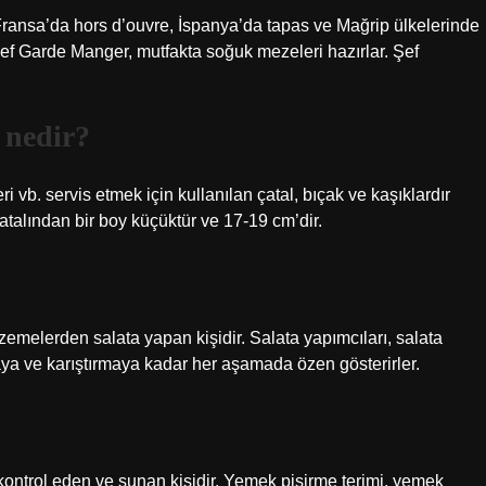
ransa’da hors d’ouvre, İspanya’da tapas ve Mağrip ülkelerinde
ef Garde Manger, mutfakta soğuk mezeleri hazırlar. Şef
 nedir?
vb. servis etmek için kullanılan çatal, bıçak ve kaşıklardır
atalından bir boy küçüktür ve 17-19 cm’dir.
zemelerden salata yapan kişidir. Salata yapımcıları, salata
a ve karıştırmaya kadar her aşamada özen gösterirler.
?
 kontrol eden ve sunan kişidir. Yemek pişirme terimi, yemek