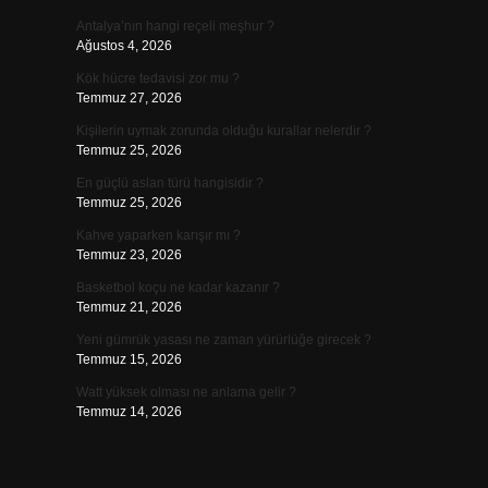
Antalya’nın hangi reçeli meşhur ?
Ağustos 4, 2026
Kök hücre tedavisi zor mu ?
Temmuz 27, 2026
Kişilerin uymak zorunda olduğu kurallar nelerdir ?
Temmuz 25, 2026
En güçlü aslan türü hangisidir ?
Temmuz 25, 2026
Kahve yaparken karışır mı ?
Temmuz 23, 2026
Basketbol koçu ne kadar kazanır ?
Temmuz 21, 2026
Yeni gümrük yasası ne zaman yürürlüğe girecek ?
Temmuz 15, 2026
Watt yüksek olması ne anlama gelir ?
Temmuz 14, 2026