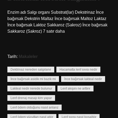
Enzim adı Salgı organı Substrat(lar) Dekstrinaz İnce
bağırsak Dekstrin Maltaz İnce bağırsak Maltoz Laktaz
İnce bağırsak Laktoz Sakkaroz (Sakroz) İnce bağırsak
Sakkaroz (Sakroz) 7 satır daha
Tarih:
Makaleler
Dektrinaz nereden salgılanır
Hacamatta lenf sıvısı nedir
İnce bağırsak asidik mi bazik mi
İnce bağırsak lakteal nedir
Lakteal nedir nerede bulunur
Lenf akışını ne arttırır
Lenf drenaj masajı kim yapar
Lenf ödem olduğunu nasıl anlarız
Lenf ödem vücuttan nasıl atılır
Lenf sıvısı nasıl boşaltılır