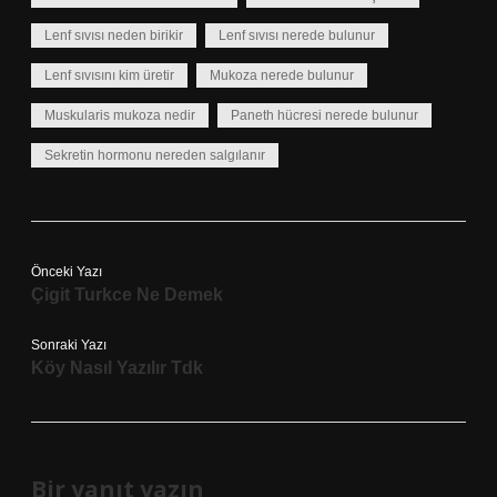
Lenf sıvısı neden birikir
Lenf sıvısı nerede bulunur
Lenf sıvısını kim üretir
Mukoza nerede bulunur
Muskularis mukoza nedir
Paneth hücresi nerede bulunur
Sekretin hormonu nereden salgılanır
Önceki Yazı
Çigit Turkce Ne Demek
Sonraki Yazı
Köy Nasıl Yazılır Tdk
Bir yanıt yazın