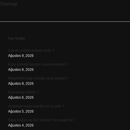
Sitemap
Sidebar
Son Yazılar
Çanak çömlek patladı nedir ?
Ağustos 9, 2026
Kuzu göbeği mantarı nasıl temizlenir ?
Ağustos 8, 2026
Mükellefin bağlı olduğu vergi dairesi ?
Ağustos 8, 2026
Erok hangi ildedir ?
Ağustos 6, 2026
Ayakkabı vuran topuğa ne iyi gelir ?
Ağustos 5, 2026
Bilge Kağan ve Etil Salman Tin sevgili mi ?
Ağustos 4, 2026