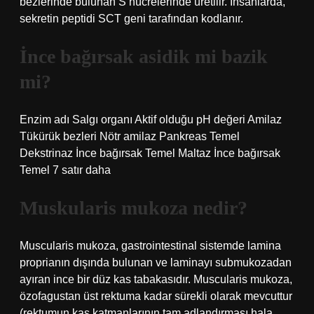
bezlerinde bulunan S hücrelerinde üretilir. İnsanlarda,
sekretin peptidi SCT geni tarafından kodlanır.
İnce bağırsak asidik mi bazik
mi?
Enzim adı Salgı organı Aktif olduğu pH değeri Amilaz
Tükürük bezleri Nötr amilaz Pankreas Temel
Dekstrinaz İnce bağırsak Temel Maltaz İnce bağırsak
Temel 7 satır daha
Muskularis mukoza nedir?
Muscularis mukoza, gastrointestinal sistemde lamina
proprianın dışında bulunan ve laminayı submukozadan
ayıran ince bir düz kas tabakasıdır. Muscularis mukoza,
özofagustan üst rektuma kadar sürekli olarak mevcuttur
(rektumun kas katmanlarının tam adlandırması hala