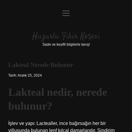
menüyü
Anasayfa
aç
Gizlilik Politikası
Huzurlu Fikir Köşesi
Yasal Uyarı
Sade ve keyifli bilgilerle tanış!
Hakkımızda
Lakteal Nerede Bulunur
Tarih: Aralık 25, 2024
Lakteal nedir, nerede
bulunur?
İşlev ve yapı: Lactealler, ince bağırsağın her bir
villusunda bulunan lenf kılcal damarlarıdır. Sindirim