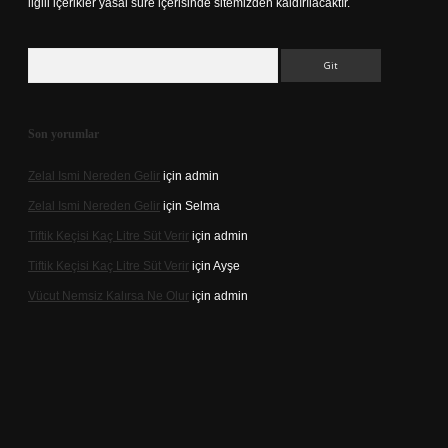
ilgili içerikler yasal süre içerisinde sitemizden kaldırılacaktır.
Arama
Son yorumlar
Zelal Ismi Nereden Gelir
için
admin
Zelal Ismi Nereden Gelir
için
Selma
Tiftik Keçisi Kaç Litre Süt Verir
için
admin
Tiftik Keçisi Kaç Litre Süt Verir
için
Ayşe
Vücut Nemsiz Kalırsa Ne Olur
için
admin