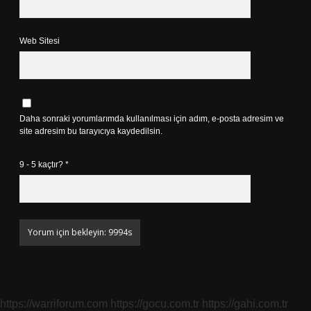
Web Sitesi
Daha sonraki yorumlarımda kullanılması için adım, e-posta adresim ve
site adresim bu tarayıcıya kaydedilsin.
9 - 5 kaçtır?
*
https://warriforum.com
https://gocu.com.tr
https://gahi.com.tr