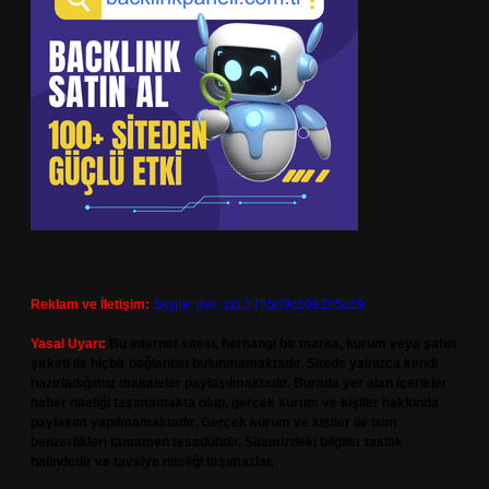
Reklam ve İletişim:
Skype: live:.cid.575569c608265c69
Yasal Uyarı:
Bu internet sitesi, herhangi bir marka, kurum veya şahıs
şirketi ile hiçbir bağlantısı bulunmamaktadır. Sitede yalnızca kendi
hazırladığımız makaleler paylaşılmaktadır. Burada yer alan içerikler
haber niteliği taşımamakta olup, gerçek kurum ve kişiler hakkında
paylaşım yapılmamaktadır. Gerçek kurum ve kişiler ile isim
benzerlikleri tamamen tesadüfidir. Sitemizdeki bilgiler taslak
halindedir ve tavsiye niteliği taşımazlar.