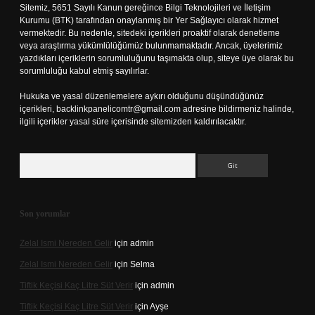
Sitemiz, 5651 Sayılı Kanun gereğince Bilgi Teknolojileri ve İletişim
Kurumu (BTK) tarafından onaylanmış bir Yer Sağlayıcı olarak hizmet
vermektedir. Bu nedenle, sitedeki içerikleri proaktif olarak denetleme
veya araştırma yükümlülüğümüz bulunmamaktadır. Ancak, üyelerimiz
yazdıkları içeriklerin sorumluluğunu taşımakta olup, siteye üye olarak bu
sorumluluğu kabul etmiş sayılırlar.
Hukuka ve yasal düzenlemelere aykırı olduğunu düşündüğünüz
içerikleri,
backlinkpanelicomtr@gmail.com
adresine bildirmeniz halinde,
ilgili içerikler yasal süre içerisinde sitemizden kaldırılacaktır.
Arama
Son yorumlar
Zelal Ismi Nereden Gelir
için
admin
Zelal Ismi Nereden Gelir
için
Selma
Tiftik Keçisi Kaç Litre Süt Verir
için
admin
Tiftik Keçisi Kaç Litre Süt Verir
için
Ayşe