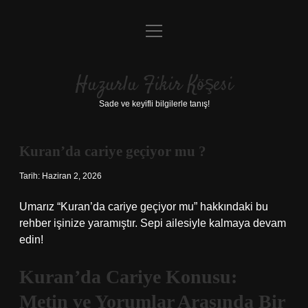
menüyü
Anasayfa
aç
Gizlilik Politikası
Huzurlu Fikir Köşesi
Yasal Uyarı
Sade ve keyifli bilgilerle tanış!
Hakkımızda
Kuran’da cariye geçiyor mu ?
Tarih: Haziran 2, 2026
Umarız “Kuran’da cariye geçiyor mu” hakkındaki bu
rehber işinize yaramıştır. Sepi ailesiyle kalmaya devam
edin!
Kuran’da Cariye Konusu:
Metin ve Yorumlar Arasında Bir