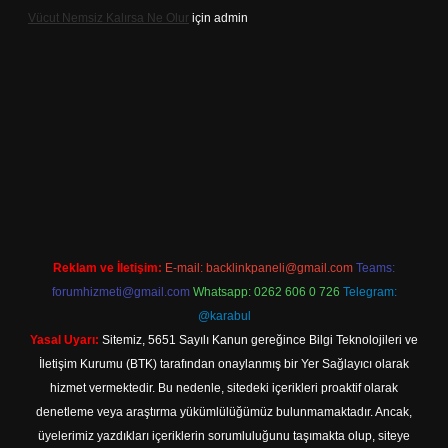
Vücut Nemsiz Kalırsa Ne Olur
için
admin
riş
Reklam ve İletişim:
E-mail:
backlinkpaneli@gmail.com
Teams:
forumhizmeti@gmail.com
Whatsapp: 0262 606 0 726
Telegram:
@karabul
Yasal Uyarı:
Sitemiz, 5651 Sayılı Kanun gereğince Bilgi Teknolojileri ve
İletişim Kurumu (BTK) tarafından onaylanmış bir Yer Sağlayıcı olarak
hizmet vermektedir. Bu nedenle, sitedeki içerikleri proaktif olarak
denetleme veya araştırma yükümlülüğümüz bulunmamaktadır. Ancak,
üyelerimiz yazdıkları içeriklerin sorumluluğunu taşımakta olup, siteye