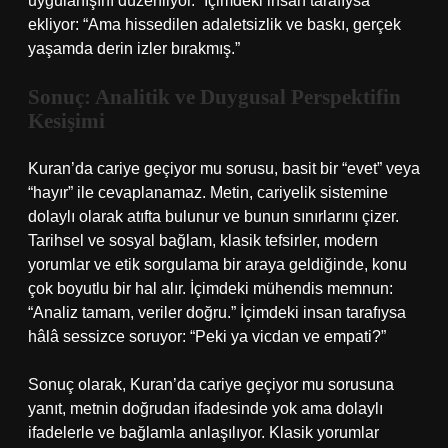
uygulanışını düzenliyor.” İçimdeki insan tarafıysa
ekliyor: “Ama hissedilen adaletsizlik ve baskı, gerçek
yaşamda derin izler bırakmış.”
Sonuç: Analitik ve Duygusal Perspektifin
Kesişimi
Kuran’da cariye geçiyor mu sorusu, basit bir “evet” veya
“hayır” ile cevaplanamaz. Metin, cariyelik sistemine
dolaylı olarak atıfta bulunur ve bunun sınırlarını çizer.
Tarihsel ve sosyal bağlam, klasik tefsirler, modern
yorumlar ve etik sorgulama bir araya geldiğinde, konu
çok boyutlu bir hal alır. İçimdeki mühendis memnun:
“Analiz tamam, veriler doğru.” İçimdeki insan tarafıysa
hâlâ sessizce soruyor: “Peki ya vicdan ve empati?”
Sonuç olarak, Kuran’da cariye geçiyor mu sorusuna
yanıt, metnin doğrudan ifadesinde yok ama dolaylı
ifadelerle ve bağlamla anlaşılıyor. Klasik yorumlar