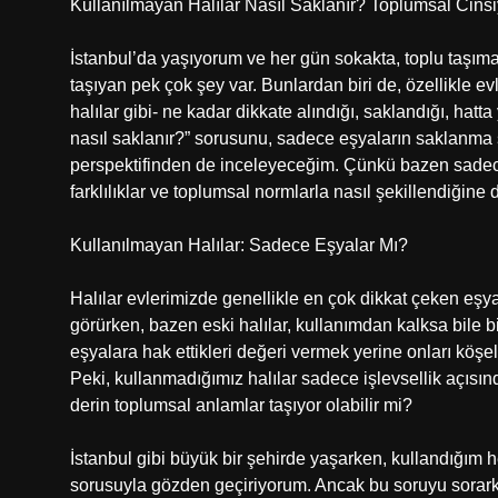
Kullanılmayan Halılar Nasıl Saklanır? Toplumsal Cinsiy
İstanbul’da yaşıyorum ve her gün sokakta, toplu taşı
taşıyan pek çok şey var. Bunlardan biri de, özellikle evl
halılar gibi- ne kadar dikkate alındığı, saklandığı, hat
nasıl saklanır?” sorusunu, sadece eşyaların saklanma şek
perspektifinden de inceleyeceğim. Çünkü bazen sadece 
farklılıklar ve toplumsal normlarla nasıl şekillendiğine d
Kullanılmayan Halılar: Sadece Eşyalar Mı?
Halılar evlerimizde genellikle en çok dikkat çeken eşyal
görürken, bazen eski halılar, kullanımdan kalksa bile bir
eşyalara hak ettikleri değeri vermek yerine onları köşe
Peki, kullanmadığımız halılar sadece işlevsellik açısı
derin toplumsal anlamlar taşıyor olabilir mi?
İstanbul gibi büyük bir şehirde yaşarken, kullandığım 
sorusuyla gözden geçiriyorum. Ancak bu soruyu sorark