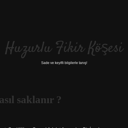
Huzurlu Fikir Köşesi
Sade ve keyifli bilgilerle tanış!
sıl saklanır ?