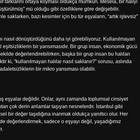
nıf farklarını ortaya koyması oldukça mümkün. Mesela, bir halıyı
üştürülmüş” mü olduğu gibi özelliklere göre değişebilir.
le saklarken, bazı kesimler için bu tür eşyaların, “artık işlevsiz”
ini nasıl dönüştürdüğünü daha iyi görebiliyoruz. Kullanılmayan
 eşitsizliklerin bir yansımasıdır. Bir grup insan, ekonomik gücü
ekilde değerlendirebilirken, başka bir grup insan bu halıları
r ki, “kullanılmayan halılar nasıl saklanır?” sorusu, aslında
adaletsizliklerin bir mikro yansıması olabilir.
ş eşyalar değildir. Onlar, aynı zamanda toplumsal cinsiyet
ansıtan çok derin anlamlar taşıyan nesnelerdir. İstanbul gibi
sel bir değer taşıdığına inanmak oldukça yanıltıcı olur. Her
nde değerlendirmek, sadece o eşyayı değil, yaşadığımız
r.