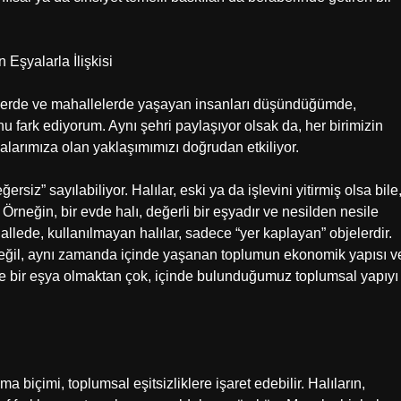
 Eşyalarla İlişkisi
emtlerde ve mahallelerde yaşayan insanları düşündüğümde,
u fark ediyorum. Aynı şehri paylaşıyor olsak da, her birimizin
larımıza olan yaklaşımımızı doğrudan etkiliyor.
rsiz” sayılabiliyor. Halılar, eski ya da işlevini yitirmiş olsa bile
. Örneğin, bir evde halı, değerli bir eşyadır ve nesilden nesile
allede, kullanılmayan halılar, sadece “yer kaplayan” objelerdir.
 değil, aynı zamanda içinde yaşanan toplumun ekonomik yapısı v
dece bir eşya olmaktan çok, içinde bulunduğumuz toplumsal yapıyı
 biçimi, toplumsal eşitsizliklere işaret edebilir. Halıların,