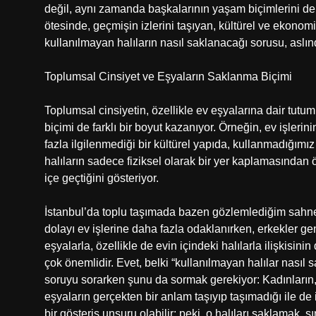
değil, aynı zamanda başkalarının yaşam biçimlerini de
ötesinde, geçmişin izlerini taşıyan, kültürel ve ekonomik 
kullanılmayan halıların nasıl saklanacağı sorusu, aslın
Toplumsal Cinsiyet ve Eşyaların Saklanma Biçimi
Toplumsal cinsiyetin, özellikle ev eşyalarına dair tutu
biçimi de farklı bir boyut kazanıyor. Örneğin, ev işlerin
fazla ilgilenmediği bir kültürel yapıda, kullanmadığımı
halıların sadece fiziksel olarak bir yer kaplamasından 
içe geçtiğini gösteriyor.
İstanbul’da toplu taşımada bazen gözlemlediğim sahnel
dolayı ev işlerine daha fazla odaklanırken, erkekler gene
eşyalarla, özellikle de evin içindeki halılarla ilişkisini
çok önemlidir. Evet, belki “kullanılmayan halılar nasıl 
soruyu sorarken şunu da sormak gerekiyor: Kadınların,
eşyaların gerçekten bir anlam taşıyıp taşımadığı ile de il
bir gösteriş unsuru olabilir; peki, o halıları saklamak, s