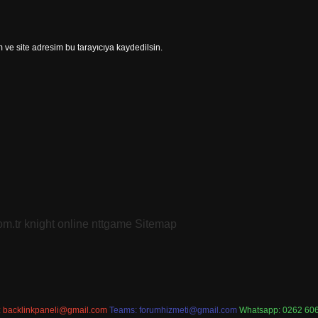
ve site adresim bu tarayıcıya kaydedilsin.
om.tr
knight online
nttgame
Sitemap
:
backlinkpaneli@gmail.com
Teams:
forumhizmeti@gmail.com
Whatsapp: 0262 606