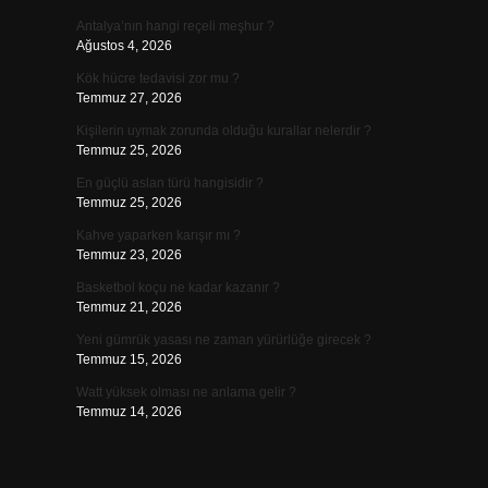
Antalya’nın hangi reçeli meşhur ?
Ağustos 4, 2026
Kök hücre tedavisi zor mu ?
Temmuz 27, 2026
Kişilerin uymak zorunda olduğu kurallar nelerdir ?
Temmuz 25, 2026
En güçlü aslan türü hangisidir ?
Temmuz 25, 2026
Kahve yaparken karışır mı ?
Temmuz 23, 2026
Basketbol koçu ne kadar kazanır ?
Temmuz 21, 2026
Yeni gümrük yasası ne zaman yürürlüğe girecek ?
Temmuz 15, 2026
Watt yüksek olması ne anlama gelir ?
Temmuz 14, 2026