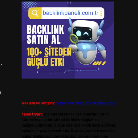
,
n
Reklam ve İletişim:
Skype: live:.cid.575569c608265c69
Yasal Uyarı:
Bu internet sitesi, herhangi bir marka,
kurum veya şahıs şirketi ile hiçbir bağlantısı
bulunmamaktadır. Sitede yalnızca kendi hazırladığımız
makaleler paylaşılmaktadır. Burada yer alan içerikler
haber niteliği taşımamakta olup, gerçek kurum ve