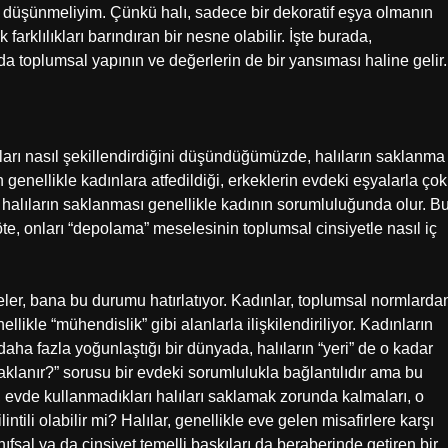
 düşünmeliyim. Çünkü halı, sadece bir dekoratif eşya olmanın
farklılıkları barındıran bir nesne olabilir. İşte burada,
da toplumsal yapının ve değerlerin de bir yansıması haline gelir.
mları nasıl şekillendirdiğini düşündüğümüzde, halıların saklanma
in genellikle kadınlara atfedildiği, erkeklerin evdeki eşyalarla çok
z halıların saklanması genellikle kadının sorumluluğunda olur. Bu
öte, onları “depolama” meselesinin toplumsal cinsiyetle nasıl iç
er, bana bu durumu hatırlatıyor. Kadınlar, toplumsal normlarda
llikle “mühendislik” gibi alanlarla ilişkilendiriliyor. Kadınların
n daha fazla yoğunlaştığı bir dünyada, halıların “yeri” de o kadar
saklanır?” sorusu bir evdeki sorumlulukla bağlantılıdır ama bu
 evde kullanmadıkları halıları saklamak zorunda kalmaları, o
intili olabilir mi? Halılar, genellikle eve gelen misafirlere karşı
ınıfsal ya da cinsiyet temelli baskıları da beraberinde getiren bir