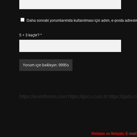
Daha sonraki yorumlarımda kullanılması için adım, e-posta adresim 
5 + 3 kaçtır?
*
https://warriforum.com
https://gocu.com.tr
https://gahi.c
Reklam ve İletişim:
E-mail