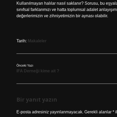
Kullanılmayan halılar nasıl saklanır? Sorusu, bu eşyala
sınıfsal farklarımızı ve hatta toplumsal adalet anlayışım
değerlerimizin ve zihniyetimizin bir aynası olabilir.
Tarih:
Makaleler
Önceki Yazı
IFA Derneği kime ait ?
Bir yanıt yazın
E-posta adresiniz yayınlanmayacak.
Gerekli alanlar
*
i