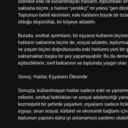
özellikle eski ve kullanılmayan halıların, toplumdaki sı
saklama biçimi, o halının “yenilikçi” mi yoksa “geri dön
Toplumun belirli kesimleri, eski halılarını büyük bir özen
olduğu düşünülüp, bir köşeye atılabilir.
Burada, sınıfsal ayrımların, bir eşyanın kullanım biçim
halıların saklanma biçimi de, sosyal adaletin, toplumsal
ve yaşam biçimi doğrultusunda eski halılarını yeni bir ş
saklamaktan başka bir şey yapamayabilir. Bu da demekti
eşitsizliklerin, sınıf farklarının ve toplumda yaygın olan 
Sonuç: Halılar, Eşyaların Ötesinde
Sonuçta, kullanılmayan halılar sadece eski ve yıpranmı
rollerini, sınıfsal farklılıkları ve sosyal adaletsizliği y
kozmopolit bir şehirde yaşarken, eşyaların sadece fizik
eşyayı, onun sosyal, kültürel ve ekonomik bağlamı içi
toplumun yapısını daha iyi anlamamıza yardımcı olabili