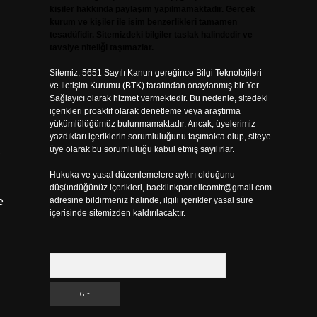
kişiler hakkında paylaşım yapılmamaktadır. Gerçek
kurum ve kişiler ile isim benzerlikleri tamamen
tesadüfidir. Sitemizdeki bilgiler taslak halindedir ve
tavsiye niteliği taşımazlar.
Sitemiz, 5651 Sayılı Kanun gereğince Bilgi Teknolojileri
ve İletişim Kurumu (BTK) tarafından onaylanmış bir Yer
Sağlayıcı olarak hizmet vermektedir. Bu nedenle, sitedeki
içerikleri proaktif olarak denetleme veya araştırma
yükümlülüğümüz bulunmamaktadır. Ancak, üyelerimiz
yazdıkları içeriklerin sorumluluğunu taşımakta olup, siteye
,
üye olarak bu sorumluluğu kabul etmiş sayılırlar.
Hukuka ve yasal düzenlemelere aykırı olduğunu
düşündüğünüz içerikleri,
backlinkpanelicomtr@gmail.com
e
adresine bildirmeniz halinde, ilgili içerikler yasal süre
içerisinde sitemizden kaldırılacaktır.
Arama