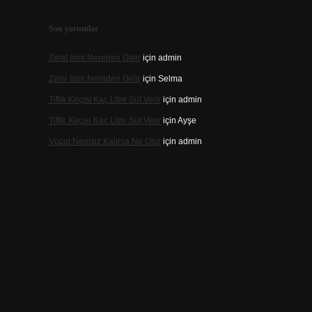
Son yorumlar
Zelal Ismi Nereden Gelir
için
admin
Zelal Ismi Nereden Gelir
için
Selma
Tiftik Keçisi Kaç Litre Süt Verir
için
admin
Tiftik Keçisi Kaç Litre Süt Verir
için
Ayşe
Vücut Nemsiz Kalırsa Ne Olur
için
admin