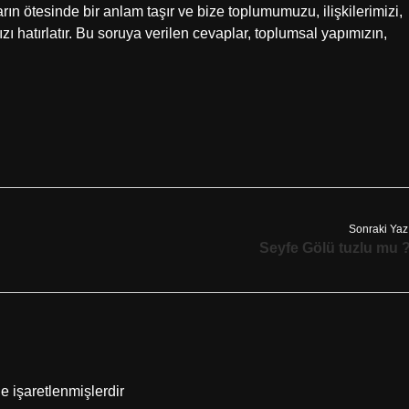
rın ötesinde bir anlam taşır ve bize toplumumuzu, ilişkilerimizi,
ızı hatırlatır. Bu soruya verilen cevaplar, toplumsal yapımızın,
Sonraki Yaz
Seyfe Gölü tuzlu mu 
le işaretlenmişlerdir