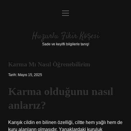
menüyü
Anasayfa
aç
Gizlilik Politikası
Huzurlu Fikir Köşesi
Yasal Uyarı
Sade ve keyifli bilgilerle tanış!
Hakkımızda
Karma Mı Nasıl Öğrenebilirim
Tarih: Mayıs 15, 2025
Karma olduğunu nasıl
anlarız?
Karışık cildin en bilinen özelliği, ciltte hem yağlı hem de
kuru alanların olmasıdır. Yanaklardaki kuruluk