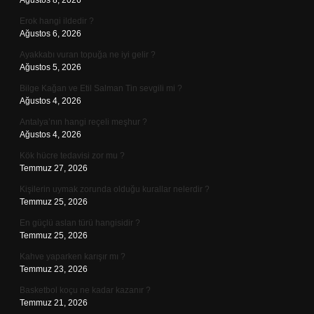
Ağustos 8, 2026
Erok hangi ildedir ?
Ağustos 6, 2026
Ayakkabı vuran topuğa ne iyi gelir ?
Ağustos 5, 2026
Bilge Kağan ve Etil Salman Tin sevgili mi ?
Ağustos 4, 2026
Antalya’nın hangi reçeli meşhur ?
Ağustos 4, 2026
Kök hücre tedavisi zor mu ?
Temmuz 27, 2026
Kişilerin uymak zorunda olduğu kurallar nelerdir ?
Temmuz 25, 2026
En güçlü aslan türü hangisidir ?
Temmuz 25, 2026
Kahve yaparken karışır mı ?
Temmuz 23, 2026
Basketbol koçu ne kadar kazanır ?
Temmuz 21, 2026