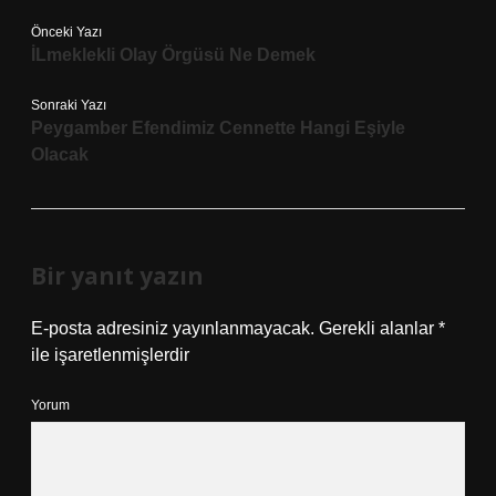
Önceki Yazı
İLmeklekli Olay Örgüsü Ne Demek
Sonraki Yazı
Peygamber Efendimiz Cennette Hangi Eşiyle
Olacak
Bir yanıt yazın
E-posta adresiniz yayınlanmayacak.
Gerekli alanlar
*
ile işaretlenmişlerdir
Yorum