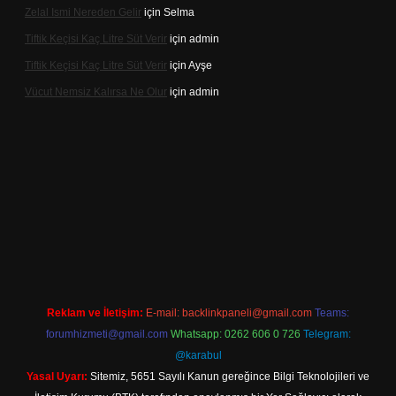
Zelal Ismi Nereden Gelir
için
Selma
Tiftik Keçisi Kaç Litre Süt Verir
için
admin
Tiftik Keçisi Kaç Litre Süt Verir
için
Ayşe
Vücut Nemsiz Kalırsa Ne Olur
için
admin
et giriş
Reklam ve İletişim:
E-mail:
backlinkpaneli@gmail.com
Teams:
forumhizmeti@gmail.com
Whatsapp: 0262 606 0 726
Telegram:
@karabul
Yasal Uyarı:
Sitemiz, 5651 Sayılı Kanun gereğince Bilgi Teknolojileri ve