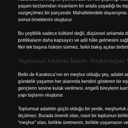
yaşam tarzlarından insanların bir arada yaşadığı bu to
vazgeçilmez bir parçasıdır. Mahallelerdeki dayanışma ağla
somut örneklerini oluşturur.
Bu çeşitlilik sadece kültürel değil, düşünsel anlamda da
politikaların daha kapsayıcı ve adil hâle gelmesini sağl
fikir tek başına hüküm sürmez, farklı bakış açıları birb
Toplumsal Adaletin İzinde: Meşhurluğun 
Belki de Karakoca’nın en meşhur olduğu şey, adalet ara
gündelik yaşamın her alanında kendini gösteren bir eşit
gençlerin sesine kulak verilmesi, engelli bireylerin ka
yapı taşlarını oluşturur.
Toplumsal adaletin güçlü olduğu bir yerde, meşhurluk ar
ölçülmez. Burada önemli olan, nasıl bir toplumun birli
“meşhur” olan, birlikte üretmenin, birlikte yaşamanın ve 