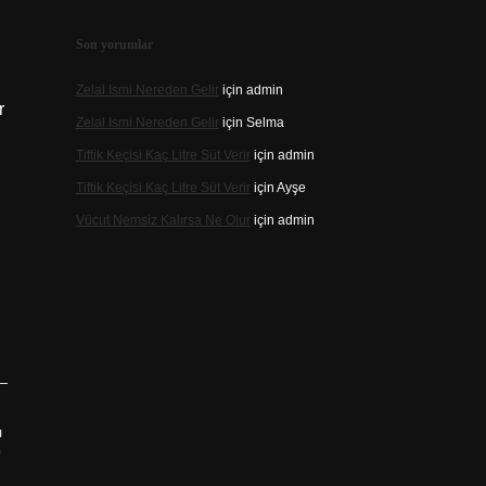
Son yorumlar
Zelal Ismi Nereden Gelir
için
admin
r
Zelal Ismi Nereden Gelir
için
Selma
Tiftik Keçisi Kaç Litre Süt Verir
için
admin
Tiftik Keçisi Kaç Litre Süt Verir
için
Ayşe
Vücut Nemsiz Kalırsa Ne Olur
için
admin
ı
?