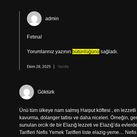
admin
Fırtına!
Yorumlarınız yazının
bütünlüğünü
sağladı.
Ekim 28, 2025
Yanıtla
Göktürk
Ünü tüm ülkeye nam salmış Harput köftesi , en lezzetli
kavurma, dolanger tatlısı ve daha niceleri. Örneğin, g
sunulan orcik de bir Elazığ lezzeti ve Elazığ’da evler
Tarifleri Nefis Yemek Tarifleri liste elazig-yeme… Nefi