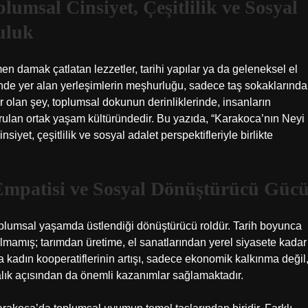
msal Cinsiyet, Çeşitlilik ve Sosyal
uluk
 damak çatlatan lezzetler, tarihi yapılar ya da geleneksel el
inde yer alan yerleşimlerin meşhurluğu, sadece taş sokaklarında
r olan şey, toplumsal dokunun derinliklerinde, insanların
kurulan ortak yaşam kültüründedir. Bu yazıda, “Karakoca’nın Neyi
et, çeşitlilik ve sosyal adalet perspektifleriyle birlikte
Empatisi ve Sosyal Dönüştürücü Güc
oplumsal yaşamda üstlendiği dönüştürücü roldür. Tarih boyunca
 kalmamış; tarımdan üretime, el sanatlarından yerel siyasete kadar
da kadın kooperatiflerinin artışı, sadece ekonomik kalkınma değil
ık açısından da önemli kazanımlar sağlamaktadır.