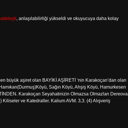
sadeleşti
, anlaşılabilirliği yükseldi ve okuyucuya daha kolay
n büyük aşiret olan BAYİKİ AŞİRETİ ‘nin Karakoçan’dan olan
çı Hamıkan(Durmuş)Köyü, Sağın Köyü, Ahşiş Köyü, Hamurkesen
TİNDEN. Karakoçan Seyahatinizin Olmazsa Olmazları Dereova
1) Kiliseler ve Katedraller. Kalium AVM. 3,3. (4) Alışveriş