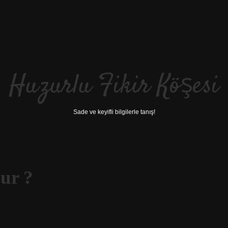
Huzurlu Fikir Köşesi
Sade ve keyifli bilgilerle tanış!
ur ?