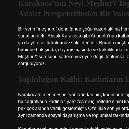
Karakoca’nın Neyi Meşhur? Toplu
Adalet Perspektifinden Bir Yolc
Bir yerin “meşhuru” dendiğinde çoğumuzun aklına hemen
sanatları gelir. Ancak Karakoca gibi Anadolu’nun kalb
ya da yöresel ürünlerinde saklı değildir. Burada meşhu
birbirine bakışında, dayanışmasında ve farklılıklarla 
Meşhur?” sorusunu sadece yüzeyde değil, toplumsal cinsiy
sorguluyoruz.
Topluluğun Kalbi: Kadınların 
Karakoca’nın en meşhur yanlarından biri, kadınların t
bu coğrafyada kadınlar, yalnızca ev içi rollerle sınırlı
pek çok alanda varlık göstermiştir. Özellikle son yıllar
aynı zamanda sosyal dayanışma ve toplumsal farkındal