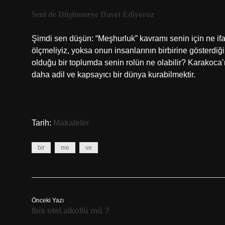
Seni de Düşünmeye Davet Ediyoruz
Şimdi sen düşün: “Meşhurluk” kavramı senin için ne ifad
ölçmeliyiz, yoksa onun insanlarının birbirine gösterdiği 
olduğu bir toplumda senin rolün ne olabilir? Karakoca’n
daha adil ve kapsayıcı bir dünya kurabilmektir.
Tarih:
Makaleler
bir
me
ve
Önceki Yazı
Ibis otel alkollü mü ?