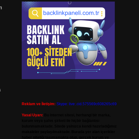
m
a
Reklam ve İletişim:
Skype: live:.cid.575569c608265c69
Yasal Uyarı:
Bu internet sitesi, herhangi bir marka,
kurum veya şahıs şirketi ile hiçbir bağlantısı
bulunmamaktadır. Sitede yalnızca kendi hazırladığımız
makaleler paylaşılmaktadır. Burada yer alan içerikler
haber niteliği taşımamakta olup, gerçek kurum ve