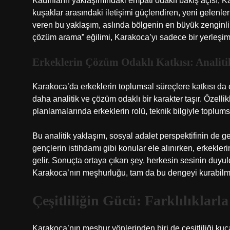
Kadınların yaklaşımındaki empati odaklı bakış açısı, K
kuşaklar arasındaki iletişimi güçlendiren, yeni gelenler
veren bu yaklaşım, aslında bölgenin en büyük zenginlikl
çözüm arama” eğilimi, Karakoca’yı sadece bir yerleşim y
Erkeklerin Çözüm Odaklı Katkısı: Analitik
Karakoca’da erkeklerin toplumsal süreçlere katkısı da
daha analitik ve çözüm odaklı bir karakter taşır. Özellik
planlamalarında erkeklerin rolü, teknik bilgiyle toplumsa
Bu analitik yaklaşım, sosyal adalet perspektifinin de ge
gençlerin istihdamı gibi konular ele alınırken, erkekleri
gelir. Sonuçta ortaya çıkan şey, herkesin sesinin duyul
Karakoca’nın meşhurluğu, tam da bu dengeyi kurabilme
Çeşitliliğin Gücü: Farklılıklar
Karakoca’nın meşhur yönlerinden biri de çeşitliliği kuc