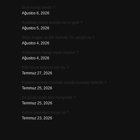
Erok hangi ildedir ?
Ağustos 6, 2026
Ayakkabı vuran topuğa ne iyi gelir ?
Ağustos 5, 2026
Bilge Kağan ve Etil Salman Tin sevgili mi ?
Ağustos 4, 2026
Antalya’nın hangi reçeli meşhur ?
Ağustos 4, 2026
Kök hücre tedavisi zor mu ?
Temmuz 27, 2026
Kişilerin uymak zorunda olduğu kurallar nelerdir ?
ü
Temmuz 25, 2026
En güçlü aslan türü hangisidir ?
Temmuz 25, 2026
Kahve yaparken karışır mı ?
,
Temmuz 23, 2026