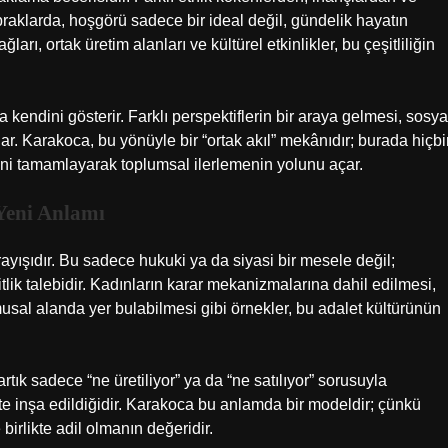
praklarda, hoşgörü sadece bir ideal değil, gündelik hayatın
rı, ortak üretim alanları ve kültürel etkinlikler, bu çeşitliliğin
 kendini gösterir. Farklı perspektiflerin bir araya gelmesi, sosya
ar. Karakoca, bu yönüyle bir “ortak akıl” mekânıdır; burada hiçbi
irini tamamlayarak toplumsal ilerlemenin yolunu açar.
Yeni Anlamı
yışıdır. Bu sadece hukuki ya da siyasi bir mesele değil;
lik talebidir. Kadınların karar mekanizmalarına dahil edilmesi,
musal alanda yer bulabilmesi gibi örnekler, bu adalet kültürünün
tık sadece “ne üretiliyor” ya da “ne satılıyor” sorusuyla
kte inşa edildiğidir. Karakoca bu anlamda bir modeldir; çünkü
birlikte adil olmanın değeridir.