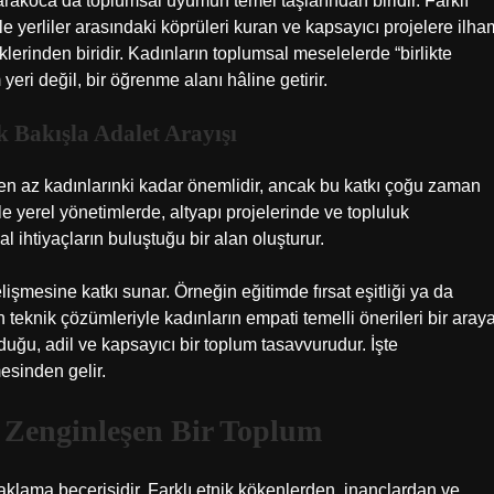
arakoca’da toplumsal uyumun temel taşlarından biridir. Farklı
le yerliler arasındaki köprüleri kuran ve kapsayıcı projelere ilha
erinden biridir. Kadınların toplumsal meselelerde “birlikte
eri değil, bir öğrenme alanı hâline getirir.
 Bakışla Adalet Arayışı
 en az kadınlarınki kadar önemlidir, ancak bu katkı çoğu zaman
le yerel yönetimlerde, altyapı projelerinde ve topluluk
l ihtiyaçların buluştuğu bir alan oluşturur.
lişmesine katkı sunar. Örneğin eğitimde fırsat eşitliği ya da
n teknik çözümleriyle kadınların empati temelli önerileri bir aray
duğu, adil ve kapsayıcı bir toplum tasavvurudur. İşte
sinden gelir.
la Zenginleşen Bir Toplum
aklama becerisidir. Farklı etnik kökenlerden, inançlardan ve