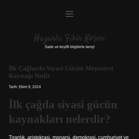
menüyü
Anasayfa
aç
Gizlilik Politikası
Huzurlu Fikir Köşesi
Yasal Uyarı
Sade ve keyifli bilgilerle tanış!
Hakkımızda
Ilk Çağlarda Siyasi Gücün Meşruiyet
Kaynağı Nedir
Tarih: Ekim 9, 2024
İlk çağda siyasi gücün
kaynakları nelerdir?
Tiranlık, aristokrasi, monarşi, demokrasi, cumhuriyet ve