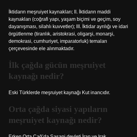
İktidarın meşruiyet kaynakları; II. İktidarın maddi
kaynakları (coğrafi yapı, yaşam biçimi ve geçim, soy
dayanışması, silahlı kuvvetler); III. İktidar ayrılığı ve idari
örgütlenme (tiranlık, aristokrasi, oligarşi, monarşi,
demokrasi, cumhuriyet, imparatorluk) temaları
çerçevesinde ele alınmaktadır.
İlk çağda gücün meşruiyet
kaynağı nedir?
Eski Türklerde meşruiyet kaynağı Kut inancıdır.
Orta çağda siyasi yapıların
meşruiyet kaynağı nedir?
Erken Orta Çağ’da Sasani devleti İran ve Irak