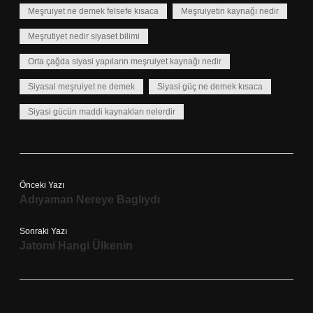
Meşruiyet ne demek felsefe kısaca
Meşruiyetin kaynağı nedir
Meşrutiyet nedir siyaset bilimi
Orta çağda siyasi yapıların meşruiyet kaynağı nedir
Siyasal meşruiyet ne demek
Siyasi güç ne demek kısaca
Siyasi gücün maddi kaynakları nelerdir
Önceki Yazı
Adıyaman Nereye Baglıydı
Sonraki Yazı
Jatomi Hangi Ülkenin