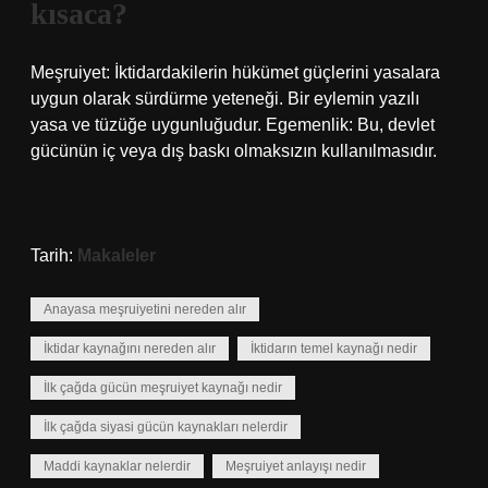
kısaca?
Meşruiyet: İktidardakilerin hükümet güçlerini yasalara
uygun olarak sürdürme yeteneği. Bir eylemin yazılı
yasa ve tüzüğe uygunluğudur. Egemenlik: Bu, devlet
gücünün iç veya dış baskı olmaksızın kullanılmasıdır.
Tarih:
Makaleler
Anayasa meşruiyetini nereden alır
İktidar kaynağını nereden alır
İktidarın temel kaynağı nedir
İlk çağda gücün meşruiyet kaynağı nedir
İlk çağda siyasi gücün kaynakları nelerdir
Maddi kaynaklar nelerdir
Meşruiyet anlayışı nedir