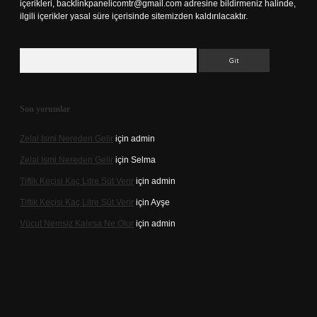
içerikleri,
backlinkpanelicomtr@gmail.com
adresine bildirmeniz halinde,
ilgili içerikler yasal süre içerisinde sitemizden kaldırılacaktır.
Arama
Son yorumlar
Zelal Ismi Nereden Gelir
için
admin
Zelal Ismi Nereden Gelir
için
Selma
Tiftik Keçisi Kaç Litre Süt Verir
için
admin
Tiftik Keçisi Kaç Litre Süt Verir
için
Ayşe
Vücut Nemsiz Kalırsa Ne Olur
için
admin