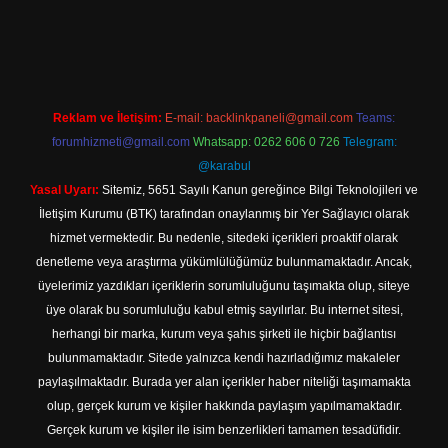
ilbet giriş
Reklam ve İletişim:
E-mail:
backlinkpaneli@gmail.com
Teams:
forumhizmeti@gmail.com
Whatsapp: 0262 606 0 726
Telegram:
@karabul
Yasal Uyarı:
Sitemiz, 5651 Sayılı Kanun gereğince Bilgi Teknolojileri ve
İletişim Kurumu (BTK) tarafından onaylanmış bir Yer Sağlayıcı olarak
hizmet vermektedir. Bu nedenle, sitedeki içerikleri proaktif olarak
denetleme veya araştırma yükümlülüğümüz bulunmamaktadır. Ancak,
üyelerimiz yazdıkları içeriklerin sorumluluğunu taşımakta olup, siteye
üye olarak bu sorumluluğu kabul etmiş sayılırlar. Bu internet sitesi,
herhangi bir marka, kurum veya şahıs şirketi ile hiçbir bağlantısı
bulunmamaktadır. Sitede yalnızca kendi hazırladığımız makaleler
paylaşılmaktadır. Burada yer alan içerikler haber niteliği taşımamakta
olup, gerçek kurum ve kişiler hakkında paylaşım yapılmamaktadır.
Gerçek kurum ve kişiler ile isim benzerlikleri tamamen tesadüfidir.