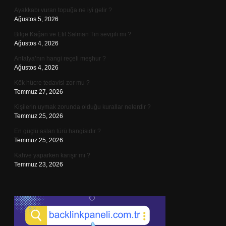
Ayakkabı vuran topuğa ne iyi gelir ?
Ağustos 5, 2026
Bilge Kağan ve Etil Salman Tin sevgili mi ?
Ağustos 4, 2026
Antalya’nın hangi reçeli meşhur ?
Ağustos 4, 2026
Kök hücre tedavisi zor mu ?
Temmuz 27, 2026
Kişilerin uymak zorunda olduğu kurallar nelerdir ?
Temmuz 25, 2026
En güçlü aslan türü hangisidir ?
Temmuz 25, 2026
Kahve yaparken karışır mı ?
Temmuz 23, 2026