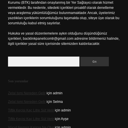
Kurumu (BTK) tarafından onaylanmış bir Yer Sağlayıcı olarak hizmet
vermektedir. Bu nedenle, sitedeki içerikleri proaktif olarak denetleme
veya araştırma yükümlülüğümüz bulunmamaktadır. Ancak, üyelerimiz
yazdıkları içeriklerin sorumluluğunu taşımakta olup, siteye üye olarak bu
sorumluluğu kabul etmiş sayılırlar.
Hukuka ve yasal düzenlemelere aykırı olduğunu düşündüğünüz
içerikleri,
backlinkpanelicomtr@gmail.com
adresine bildirmeniz halinde,
ilgili içerikler yasal süre içerisinde sitemizden kaldırılacaktır.
Arama
Son yorumlar
Zelal Ismi Nereden Gelir
için
admin
Zelal Ismi Nereden Gelir
için
Selma
Tiftik Keçisi Kaç Litre Süt Verir
için
admin
Tiftik Keçisi Kaç Litre Süt Verir
için
Ayşe
Vücut Nemsiz Kalırsa Ne Olur
için
admin