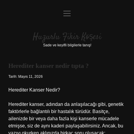
menüyü
Anasayfa
aç
Gizlilik Politikası
Huzurlu Fikir Köşesi
Yasal Uyarı
Sade ve keyifli bilgilerle tanış!
Hakkımızda
Herediter kanser nedir tıpta ?
Tarih: Mayıs 11, 2026
Herediter Kanser Nedir?
Herediter kanser, adından da anlaşılacağı gibi, genetik
faktörlerle bağlantılı bir hastalık türüdür. Basitçe,
ailenizde bir veya daha fazla kişi kanserle mücadele
etmişse, siz de aynı kaderi paylaşabilirsiniz. Ancak, bu
yazıyı okurken aklınızda birkaç soru oluşacak: