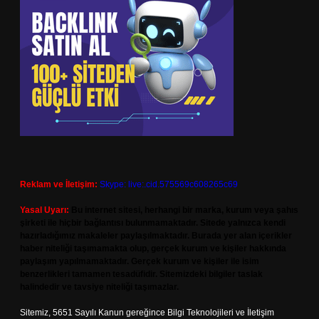
Reklam ve İletişim:
Skype: live:.cid.575569c608265c69
Yasal Uyarı:
Bu internet sitesi, herhangi bir marka, kurum veya şahıs
şirketi ile hiçbir bağlantısı bulunmamaktadır. Sitede yalnızca kendi
hazırladığımız makaleler paylaşılmaktadır. Burada yer alan içerikler
haber niteliği taşımamakta olup, gerçek kurum ve kişiler hakkında
paylaşım yapılmamaktadır. Gerçek kurum ve kişiler ile isim
benzerlikleri tamamen tesadüfidir. Sitemizdeki bilgiler taslak
halindedir ve tavsiye niteliği taşımazlar.
Sitemiz, 5651 Sayılı Kanun gereğince Bilgi Teknolojileri ve İletişim