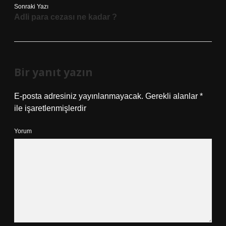
Sonraki Yazı
Adli para cezası ne kadar ?
Bir yanıt yazın
E-posta adresiniz yayınlanmayacak.
Gerekli alanlar
*
ile işaretlenmişlerdir
Yorum