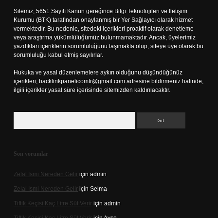
Sitemiz, 5651 Sayılı Kanun gereğince Bilgi Teknolojileri ve İletişim
Kurumu (BTK) tarafından onaylanmış bir Yer Sağlayıcı olarak hizmet
vermektedir. Bu nedenle, sitedeki içerikleri proaktif olarak denetleme
veya araştırma yükümlülüğümüz bulunmamaktadır. Ancak, üyelerimiz
yazdıkları içeriklerin sorumluluğunu taşımakta olup, siteye üye olarak bu
sorumluluğu kabul etmiş sayılırlar.
Hukuka ve yasal düzenlemelere aykırı olduğunu düşündüğünüz
içerikleri,
backlinkpanelicomtr@gmail.com
adresine bildirmeniz halinde,
ilgili içerikler yasal süre içerisinde sitemizden kaldırılacaktır.
Arama
Son yorumlar
Zelal Ismi Nereden Gelir
için
admin
Zelal Ismi Nereden Gelir
için
Selma
Tiftik Keçisi Kaç Litre Süt Verir
için
admin