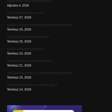
Antalya’nın hangi reçeli meşhur ?
Ağustos 4, 2026
Kök hücre tedavisi zor mu ?
Temmuz 27, 2026
Kişilerin uymak zorunda olduğu kurallar nelerdir ?
Temmuz 25, 2026
En güçlü aslan türü hangisidir ?
Temmuz 25, 2026
Kahve yaparken karışır mı ?
Temmuz 23, 2026
Basketbol koçu ne kadar kazanır ?
Temmuz 21, 2026
Yeni gümrük yasası ne zaman yürürlüğe girecek ?
Temmuz 15, 2026
Watt yüksek olması ne anlama gelir ?
Temmuz 14, 2026