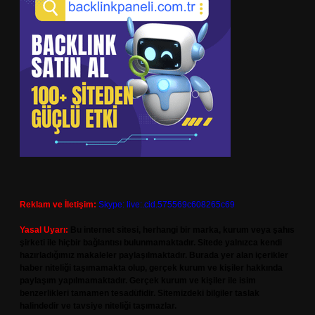
Reklam ve İletişim:
Skype: live:.cid.575569c608265c69
Yasal Uyarı:
Bu internet sitesi, herhangi bir marka, kurum veya şahıs
şirketi ile hiçbir bağlantısı bulunmamaktadır. Sitede yalnızca kendi
hazırladığımız makaleler paylaşılmaktadır. Burada yer alan içerikler
haber niteliği taşımamakta olup, gerçek kurum ve kişiler hakkında
paylaşım yapılmamaktadır. Gerçek kurum ve kişiler ile isim
benzerlikleri tamamen tesadüfidir. Sitemizdeki bilgiler taslak
halindedir ve tavsiye niteliği taşımazlar.