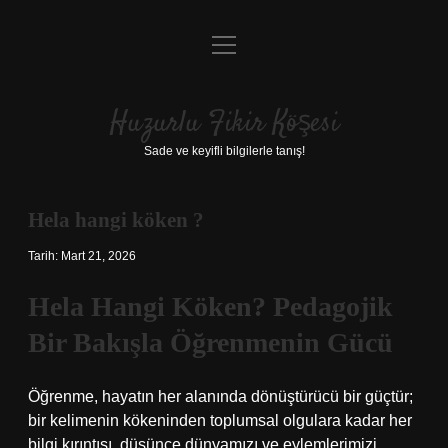
menüyü
Anasayfa
aç
Gizlilik Politikası
Huzurlu Fikir Köşesi
Yasal Uyarı
Sade ve keyifli bilgilerle tanış!
Hakkımızda
Hela hangi köken ?
Tarih: Mart 21, 2026
Hela Hangi Köken? Pedagojik
Bir Bakışla Öğrenmenin Gücü
Öğrenme, hayatın her alanında dönüştürücü bir güçtür;
bir kelimenin kökeninden toplumsal olgulara kadar her
bilgi kırıntısı, düşünce dünyamızı ve eylemlerimizi