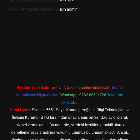
Tiftik Keçisi Kaç Litre Süt Verir
için
Ayşe
Vücut Nemsiz Kalırsa Ne Olur
için
admin
et giriş
Reklam ve İletişim:
E-mail:
backlinkpaneli@gmail.com
Teams:
forumhizmeti@gmail.com
Whatsapp: 0262 606 0 726
Telegram:
@karabul
Yasal Uyarı:
Sitemiz, 5651 Sayılı Kanun gereğince Bilgi Teknolojileri ve
İletişim Kurumu (BTK) tarafından onaylanmış bir Yer Sağlayıcı olarak
hizmet vermektedir. Bu nedenle, sitedeki içerikleri proaktif olarak
denetleme veya araştırma yükümlülüğümüz bulunmamaktadır. Ancak,