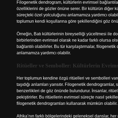
Filogenetik dendrogram, kültürlerin evrimsel bağlantıla
özelliklerini de gözler önüne serer. Bir kültürün diğer k
süreçteki özel yolculuğunu anlamamıza yardımcı olabili
toplumun kendi koşullarına göre şekillendiğini göz ön
Örneğin, Batı kültürlerinin bireyselliği yüceltmesi ile d
birbirlerinden evrimsel olarak ne kadar farklı olursa ols
bağlantılı olabilirler. Bu tür karşılaştırmalar, filogene
anlamamıza yardımcı olabilir.
Ritüeller ve Semboller: Kültürlerin Evrims
Her toplumun kendine özgü ritüelleri ve sembolleri var
taşıdığı anlamları yansıtır. Filogenetik dendrogramlar, 
benzerlikleri de göz önünde bulundurur. İnsanlar, ritüell
pekiştirirler. Bu ritüellerin evrimsel süreçte nasıl şekill
filogenetik dendrogramları kullanarak mümkün olabilir.
Afrika’nın farklı bölgelerindeki geleneksel danslar, he