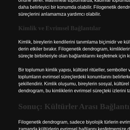
önüne serer. Matrilineal toplumlarda, kadınlar toplumda
daha belirleyici bir konumda olabilir. Filogenetik dendr
süreçlerini anlamamıza yardımcı olabilir.
Kimlik ve Evrimsel Bağlantılar
Kimlik, bireylerin kendilerini tanımlama biçimidir ve kült
derin etkiler bırakır. Filogenetik dendrogram, kimlikleri
süreçte birbirleriyle olan bağlantılarını keşfetmek için ku
Bir toplumun kimlik yapısı, kültürel ritüeller, semboller 
toplumların evrimsel süreçlerdeki konumlarını belirler
şekillendirir. Kimlik oluşumu, bireylerin sosyal, kültür
dendrogram, bu kimliklerin evrimsel süreçteki izlerini ta
Sonuç: Kültürler Arası Bağlantı
Filogenetik dendrogram, sadece biyolojik türlerin evr
zamanda kültürlerin evrimsel bağlarını keşfetmemize de 