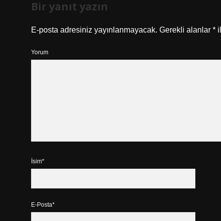
Bir yanıt yazın
E-posta adresiniz yayınlanmayacak.
Gerekli alanlar
*
i
Yorum
İsim*
E-Posta*