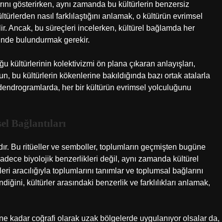
rını gösterirken, aynı zamanda bu kültürlerin benzersiz
ültürlerden nasıl farklılaştığını anlamak, o kültürün evrimsel
r. Ancak, bu süreçleri incelerken, kültürel bağlamda her
ünde bulundurmak gerekir.
oğu kültürlerinin kolektivizmi ön plana çıkaran anlayışları,
un, bu kültürlerin kökenlerine bakıldığında bazı ortak atalarla
tik dendrogramlarda, her bir kültürün evrimsel yolculuğunu
el Bağlantıları
dır. Bu ritüeller ve semboller, toplumların geçmişten bugüne
sadece biyolojik benzerlikleri değil, aynı zamanda kültürel
eri aracılığıyla toplumlarını tanımlar ve toplumsal bağlarını
endiğini, kültürler arasındaki benzerlik ve farklılıkları anlamak,
r ne kadar coğrafi olarak uzak bölgelerde uygulanıyor olsalar da,