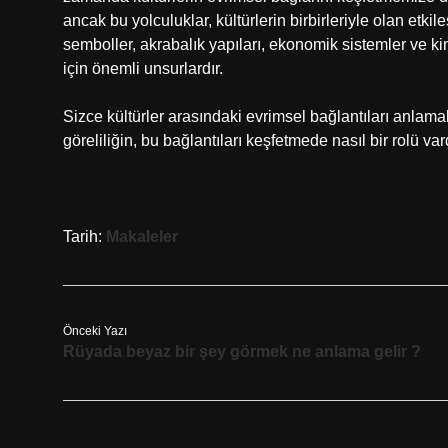
ancak bu yolculuklar, kültürlerin birbirleriyle olan etkil
semboller, akrabalık yapıları, ekonomik sistemler ve kim
için önemli unsurlardır.
Sizce kültürler arasındaki evrimsel bağlantıları anlamak
göreliliğin, bu bağlantıları keşfetmede nasıl bir rolü var
Tarih:
Makaleler
Önceki Yazı
Rüyada beyaz bir şey görmek ne anlama gelir ?