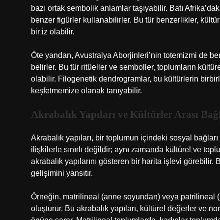
bazı ortak sembolik anlamlar taşıyabilir. Batı Afrika’daki
benzer figürler kullanabilirler. Bu tür benzerlikler, kült
bir iz olabilir.
Öte yandan, Avustralya Aborjinleri’nin totemizmi de ben
belirler. Bu tür ritüeller ve semboller, toplumların kül
olabilir. Filogenetik dendrogramlar, bu kültürlerin birbir
keşfetmemize olanak tanıyabilir.
Akrabalık Yapıları ve Kültürler Arası Bağ
Akrabalık yapıları, bir toplumun içindeki sosyal bağları 
ilişkilerle sınırlı değildir; aynı zamanda kültürel ve to
akrabalık yapılarını gösteren bir harita işlevi görebilir.
gelişimini yansıtır.
Örneğin, matrilineal (anne soyundan) veya patrilineal (
oluşturur. Bu akrabalık yapıları, kültürel değerler ve no