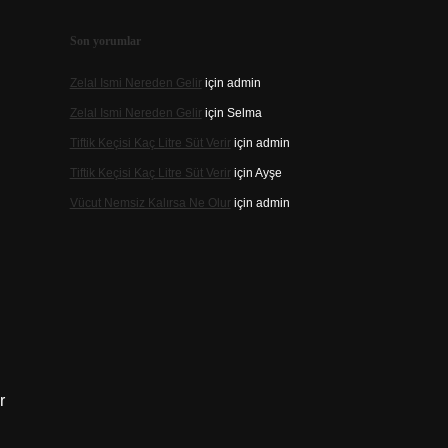
Son yorumlar
Zelal Ismi Nereden Gelir
için
admin
Zelal Ismi Nereden Gelir
için
Selma
Tiftik Keçisi Kaç Litre Süt Verir
için
admin
Tiftik Keçisi Kaç Litre Süt Verir
için
Ayşe
Vücut Nemsiz Kalırsa Ne Olur
için
admin
r