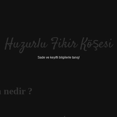
Huzurlu Fikir Köşesi
Sade ve keyifli bilgilerle tanış!
 nedir ?