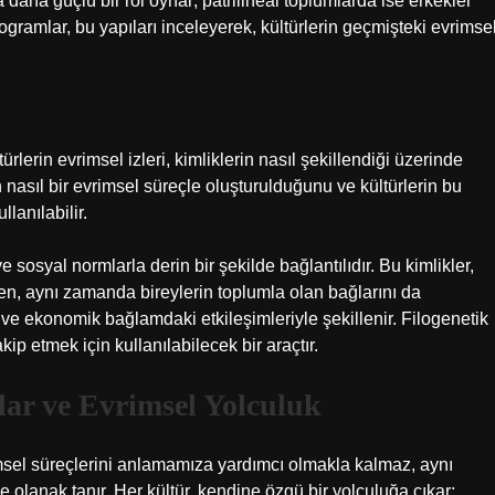
 daha güçlü bir rol oynar; patrilineal toplumlarda ise erkekler
ogramlar, bu yapıları inceleyerek, kültürlerin geçmişteki evrimse
ürlerin evrimsel izleri, kimliklerin nasıl şekillendiği üzerinde
n nasıl bir evrimsel süreçle oluşturulduğunu ve kültürlerin bu
llanılabilir.
ve sosyal normlarla derin bir şekilde bağlantılıdır. Bu kimlikler,
ken, aynı zamanda bireylerin toplumla olan bağlarını da
el ve ekonomik bağlamdaki etkileşimleriyle şekillenir. Filogenetik
kip etmek için kullanılabilecek bir araçtır.
lar ve Evrimsel Yolculuk
imsel süreçlerini anlamamıza yardımcı olmakla kalmaz, aynı
olanak tanır. Her kültür, kendine özgü bir yolculuğa çıkar;