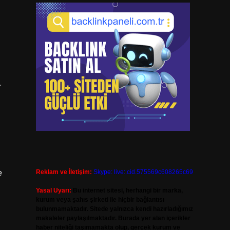
r
e
Reklam ve İletişim:
Skype: live:.cid.575569c608265c69
Yasal Uyarı:
Bu internet sitesi, herhangi bir marka,
kurum veya şahıs şirketi ile hiçbir bağlantısı
bulunmamaktadır. Sitede yalnızca kendi hazırladığımız
makaleler paylaşılmaktadır. Burada yer alan içerikler
haber niteliği taşımamakta olup, gerçek kurum ve