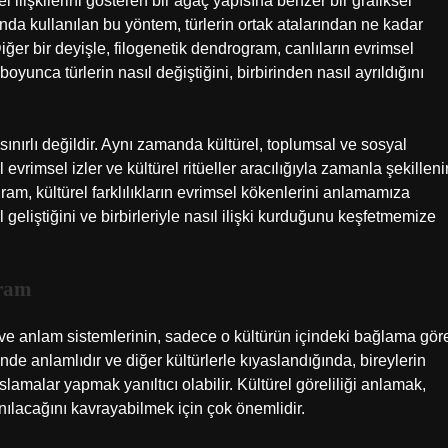
ilişkilerini gösteren bir ağaç yapısına benzer bir grafiksel
sında kullanılan bu yöntem, türlerin ortak atalarından ne kadar
er bir deyişle, filogenetik dendrogram, canlıların evrimsel
yunca türlerin nasıl değiştiğini, birbirinden nasıl ayrıldığını
 sınırlı değildir. Aynı zamanda kültürel, toplumsal ve sosyal
evrimsel izler ve kültürel ritüeller aracılığıyla zamanla şekilleni
ram, kültürel farklılıkların evrimsel kökenlerini anlamamıza
l geliştiğini ve birbirleriyle nasıl ilişki kurduğunu keşfetmemize
gram
ın ve anlam sistemlerinin, sadece o kültürün içindeki bağlama gör
inde anlamlıdır ve diğer kültürlerle kıyaslandığında, bireylerin
slamalar yapmak yanıltıcı olabilir. Kültürel göreliliği anlamak,
nılacağını kavrayabilmek için çok önemlidir.