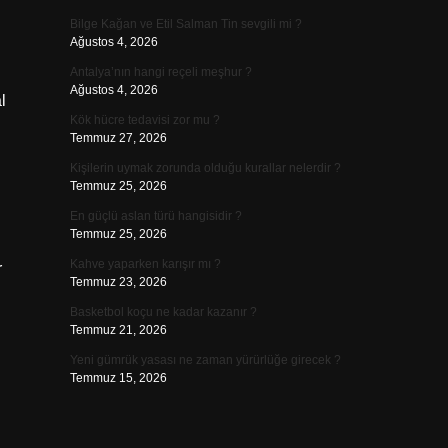
Bilge Kağan ve Etil Salman Tin sevgili mi ?
Ağustos 4, 2026
Antalya’nın hangi reçeli meşhur ?
Ağustos 4, 2026
l
Kök hücre tedavisi zor mu ?
Temmuz 27, 2026
Kişilerin uymak zorunda olduğu kurallar nelerdir ?
Temmuz 25, 2026
En güçlü aslan türü hangisidir ?
Temmuz 25, 2026
Kahve yaparken karışır mı ?
r
Temmuz 23, 2026
Basketbol koçu ne kadar kazanır ?
Temmuz 21, 2026
Yeni gümrük yasası ne zaman yürürlüğe girecek ?
Temmuz 15, 2026