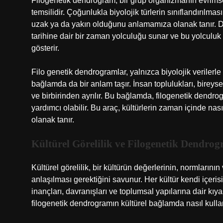
Filogenetik dendrogram, bir grup organizmanın evrimsel 
temsilidir. Çoğunlukla biyolojik türlerin sınıflandırılma
uzak ya da yakın olduğunu anlamamıza olanak tanır. Diğ
tarihine dair bir zaman yolculuğu sunar ve bu yolculuk bo
gösterir.
Filo genetik dendrogramlar, yalnızca biyolojik verilerle
bağlamda da bir anlam taşır. İnsan toplulukları, bireysel 
ve birbirinden ayrılır. Bu bağlamda, filogenetik dendrog
yardımcı olabilir. Bu araç, kültürlerin zaman içinde nası
olanak tanır.
Kültürel Görelilik ve Filogenetik Dendro
Kültürel görelilik, bir kültürün değerlerinin, normların
anlaşılması gerektiğini savunur. Her kültür kendi içeris
inançları, davranışları ve toplumsal yapılarına dair kıya
filogenetik dendrogramın kültürel bağlamda nasıl kulla