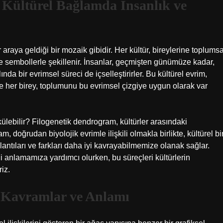
 Kültürel Bağlamda İnsanlık ve
ir araya geldiği bir mozaik gibidir. Her kültür, bireylerine toplumsa
r ve sembollerle şekillenir. İnsanlar, geçmişten günümüze kadar,
nda bir evrimsel süreci de içselleştirirler. Bu kültürel evrim,
 ve her birey, toplumunu bu evrimsel çizgiye uygun olarak var
ökülebilir? Filogenetik dendrogram, kültürler arasındaki
ram, doğrudan biyolojik evrimle ilişkili olmakla birlikte, kültürel bi
ğlantıları ve farkları daha iyi kavrayabilmemize olanak sağlar.
ni anlamamıza yardımcı olurken, bu süreçleri kültürlerin
riz.
 Kavramlar ve Anlamı