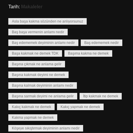
Tarih:
Makaleler
Asla başa kakma sözünden ne anlıyorsunuz
Baş başa vermenin anlamı nedir
Baş edememek deyiminin anlamı nedir
Baş edememek nedir
Başa kakmak ne demek TDK
Başıma kakma ne demek
Başına çıkmak ne anlama gelir
Başına kakmak deyimi ne demek
Başına kalmak deyiminin anlamı nedir
Başına sarmak deyimi ne anlama gelir
İtip kakmak ne demek
Kakıç kakmak ne demek
Kakıç yapmak ne demek
Kakma yapmak ne demek
Köşeye sıkıştırmak deyiminin anlamı nedir