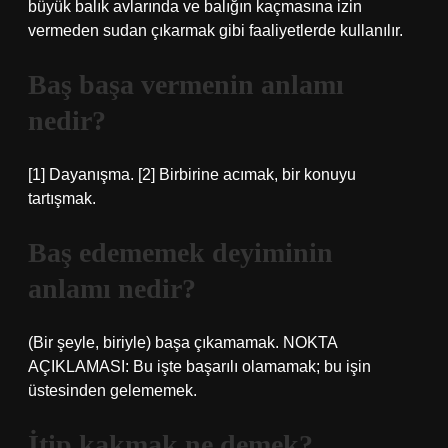
büyük balık avlarında ve balığın kaçmasına izin
vermeden sudan çıkarmak gibi faaliyetlerde kullanılır.
Baş başa vermenin anlamı
nedir?
[1] Dayanışma. [2] Birbirine acımak, bir konuyu
tartışmak.
Baş edememek deyiminin
anlamı nedir?
(Bir şeyle, biriyle) başa çıkamamak. NOKTA
AÇIKLAMASI: Bu işte başarılı olamamak; bu işin
üstesinden gelememek.
İtip kakmak ne demek?