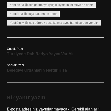
Yapılan iyiliği dile getirmeye iyiliğin kıymetini bilmeye ne denir
Yaptığı iyiliği başa kakana ne denir
Yaptığın iyiliği çok görerek başa kakma ayeti hangi surede yer alır
Önceki Yazı
Türkiyede Dab Radyo Yayını Var Mı
Sonraki Yazı
Belediye Organları Nelerdir Kısa
Bir yanıt yazın
E-posta adresiniz yayınlanmayacak.
Gerekli alanlar
*