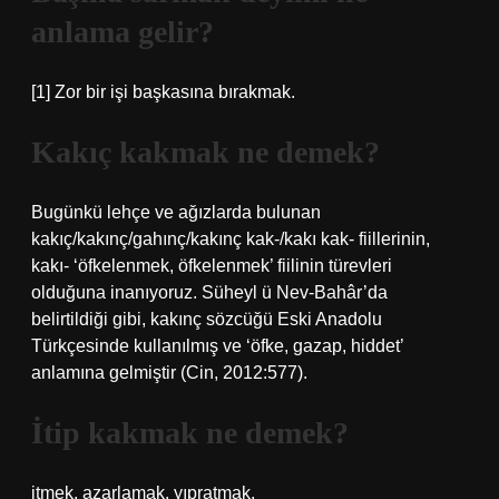
anlama gelir?
[1] Zor bir işi başkasına bırakmak.
Kakıç kakmak ne demek?
Bugünkü lehçe ve ağızlarda bulunan
kakıç/kakınç/gahınç/kakınç kak-/kakı kak- fiillerinin,
kakı- ‘öfkelenmek, öfkelenmek’ fiilinin türevleri
olduğuna inanıyoruz. Süheyl ü Nev-Bahâr’da
belirtildiği gibi, kakınç sözcüğü Eski Anadolu
Türkçesinde kullanılmış ve ‘öfke, gazap, hiddet’
anlamına gelmiştir (Cin, 2012:577).
İtip kakmak ne demek?
itmek, azarlamak, yıpratmak.