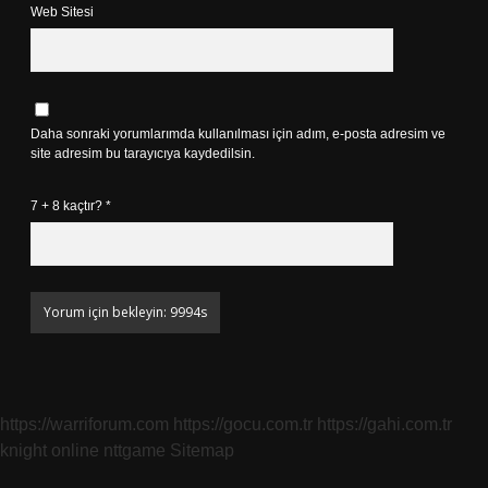
Web Sitesi
Daha sonraki yorumlarımda kullanılması için adım, e-posta adresim ve
site adresim bu tarayıcıya kaydedilsin.
7 + 8 kaçtır?
*
https://warriforum.com
https://gocu.com.tr
https://gahi.com.tr
knight online
nttgame
Sitemap