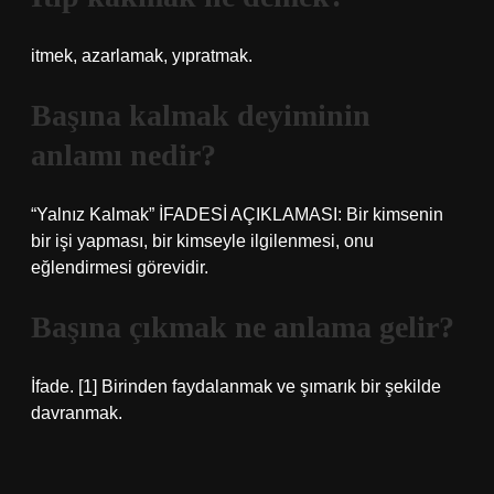
itmek, azarlamak, yıpratmak.
Başına kalmak deyiminin
anlamı nedir?
“Yalnız Kalmak” İFADESİ AÇIKLAMASI: Bir kimsenin
bir işi yapması, bir kimseyle ilgilenmesi, onu
eğlendirmesi görevidir.
Başına çıkmak ne anlama gelir?
İfade. [1] Birinden faydalanmak ve şımarık bir şekilde
davranmak.