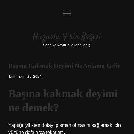
menüyü
Anasayfa
aç
Gizlilik Politikası
Huzurlu Fikir Köşesi
Yasal Uyarı
Sade ve keyifli bilgilerle tanış!
Hakkımızda
Başına Kakmak Deyimi Ne Anlama Gelir
Tarih: Ekim 25, 2024
Başına kakmak deyimi
ne demek?
Yaptığı iyilikten dolayı pişman olmasını sağlamak için
yüzüne defalarca tokat attı.