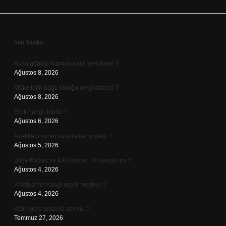
Sidebar
Son Yazılar
Kuzu göbeği mantarı nasıl temizlenir ?
Ağustos 8, 2026
Mükellefin bağlı olduğu vergi dairesi ?
Ağustos 8, 2026
Erok hangi ildedir ?
Ağustos 6, 2026
Ayakkabı vuran topuğa ne iyi gelir ?
Ağustos 5, 2026
Bilge Kağan ve Etil Salman Tin sevgili mi ?
Ağustos 4, 2026
Antalya’nın hangi reçeli meşhur ?
Ağustos 4, 2026
Kök hücre tedavisi zor mu ?
Temmuz 27, 2026