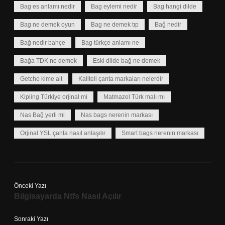
Bag es anlamı nedir
Bag eylemi nedir
Bag hangi dilde
Bag ne demek oyun
Bag ne demek tıp
Bağ nedir
Bağ nedir bahçe
Bag türkçe anlamı ne
Bağa TDK ne demek
Eski dilde bağ ne demek
Getcho kime ait
Kaliteli çanta markaları nelerdir
Kipling Türkiye orjinal mi
Matmazel Türk malı mı
Nas Bağ yerli mi
Nas bags nerenin markası
Orjinal YSL çanta nasıl anlaşılır
Smart bags nerenin markası
Önceki Yazı
Bilgisayarda Ntfs Nasıl Açılır
Sonraki Yazı