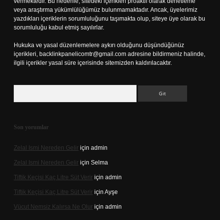
vermektedir. Bu nedenle, sitedeki içerikleri proaktif olarak denetleme
veya araştırma yükümlülüğümüz bulunmamaktadır. Ancak, üyelerimiz
yazdıkları içeriklerin sorumluluğunu taşımakta olup, siteye üye olarak bu
sorumluluğu kabul etmiş sayılırlar.
Hukuka ve yasal düzenlemelere aykırı olduğunu düşündüğünüz
içerikleri,
backlinkpanelicomtr@gmail.com
adresine bildirmeniz halinde,
ilgili içerikler yasal süre içerisinde sitemizden kaldırılacaktır.
Arama
Son yorumlar
Zelal Ismi Nereden Gelir
için
admin
Zelal Ismi Nereden Gelir
için
Selma
Tiftik Keçisi Kaç Litre Süt Verir
için
admin
Tiftik Keçisi Kaç Litre Süt Verir
için
Ayşe
Vücut Nemsiz Kalırsa Ne Olur
için
admin