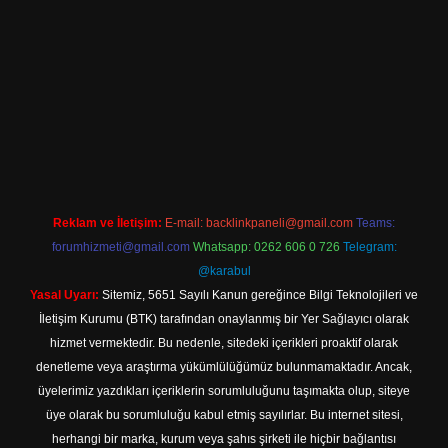
ilbet giriş
Reklam ve İletişim:
E-mail:
backlinkpaneli@gmail.com
Teams:
forumhizmeti@gmail.com
Whatsapp: 0262 606 0 726
Telegram:
@karabul
Yasal Uyarı:
Sitemiz, 5651 Sayılı Kanun gereğince Bilgi Teknolojileri ve
İletişim Kurumu (BTK) tarafından onaylanmış bir Yer Sağlayıcı olarak
hizmet vermektedir. Bu nedenle, sitedeki içerikleri proaktif olarak
denetleme veya araştırma yükümlülüğümüz bulunmamaktadır. Ancak,
üyelerimiz yazdıkları içeriklerin sorumluluğunu taşımakta olup, siteye
üye olarak bu sorumluluğu kabul etmiş sayılırlar. Bu internet sitesi,
herhangi bir marka, kurum veya şahıs şirketi ile hiçbir bağlantısı