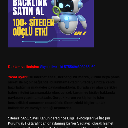
Reklam ve İletişim:
Skype: live:.cid.575569c608265c69
Yasal Uyarı:
Bu internet sitesi, herhangi bir marka, kurum veya şahıs
şirketi ile hiçbir bağlantısı bulunmamaktadır. Sitede yalnızca kendi
hazırladığımız makaleler paylaşılmaktadır. Burada yer alan içerikler
haber niteliği taşımamakta olup, gerçek kurum ve kişiler hakkında
paylaşım yapılmamaktadır. Gerçek kurum ve kişiler ile isim
benzerlikleri tamamen tesadüfidir. Sitemizdeki bilgiler taslak
halindedir ve tavsiye niteliği taşımazlar.
Sitemiz, 5651 Sayılı Kanun gereğince Bilgi Teknolojileri ve İletişim
Kurumu (BTK) tarafından onaylanmış bir Yer Sağlayıcı olarak hizmet