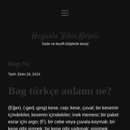
menüyü
Anasayfa
aç
Gizlilik Politikası
Huzurlu Fikir Köşesi
Yasal Uyarı
Sade ve keyifli bilgilerle tanış!
Hakkımızda
Bags Ne
Tarih: Ekim 28, 2024
Bag türkçe anlamı ne?
(Eğer). (-ged,-ging) kese, cep; kese, çuval; bir kesenin
içindekiler, kesenin içindekiler; inek memesi; bir paket
esrar için argo; (F). bir cebe veya çuvala koymak; bir
kese gibi şişmek, bir kese gibi sarkmak; şişirmek,