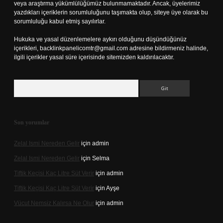
veya araştırma yükümlülüğümüz bulunmamaktadır. Ancak, üyelerimiz
yazdıkları içeriklerin sorumluluğunu taşımakta olup, siteye üye olarak bu
sorumluluğu kabul etmiş sayılırlar.
Hukuka ve yasal düzenlemelere aykırı olduğunu düşündüğünüz
içerikleri,
backlinkpanelicomtr@gmail.com
adresine bildirmeniz halinde,
ilgili içerikler yasal süre içerisinde sitemizden kaldırılacaktır.
Arama
Son yorumlar
Zelal Ismi Nereden Gelir
için
admin
Zelal Ismi Nereden Gelir
için
Selma
Tiftik Keçisi Kaç Litre Süt Verir
için
admin
Tiftik Keçisi Kaç Litre Süt Verir
için
Ayşe
Vücut Nemsiz Kalırsa Ne Olur
için
admin