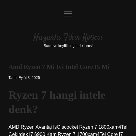
menüyü
Anasayfa
aç
Gizlilik Politikası
Huzurlu Fikir Köşesi
Yasal Uyarı
Sade ve keyifli bilgilerle tanış!
Hakkımızda
Amd Ryzen 7 Mi Iyi Intel Core I5 Mi
Tarih: Eylül 3, 2025
Ryzen 7 hangi intele
denk?
AMD Ryzen Avantaj IsCiscocket Ryzen 7 1800xam4Tel
Çekirdek I7 6900 Kam Ryzen 7 1700xam4Tel Core i7