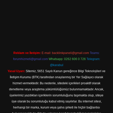
ş
Reklam ve İletişim:
E-mail:
backlinkpaneli@gmail.com
Teams:
forumhizmeti@gmail.com
Whatsapp: 0262 606 0 726
Telegram:
@karabul
Yasal Uyarı:
Sitemiz, 5651 Sayılı Kanun gereğince Bilgi Teknolojileri ve
İletişim Kurumu (BTK) tarafından onaylanmış bir Yer Sağlayıcı olarak
hizmet vermektedir. Bu nedenle, sitedeki içerikleri proaktif olarak
denetleme veya araştırma yükümlülüğümüz bulunmamaktadır. Ancak,
üyelerimiz yazdıkları içeriklerin sorumluluğunu taşımakta olup, siteye
üye olarak bu sorumluluğu kabul etmiş sayılırlar. Bu internet sitesi,
herhangi bir marka, kurum veya şahıs şirketi ile hiçbir bağlantısı