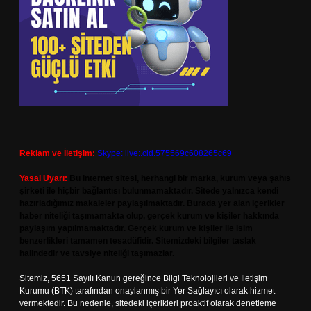
Reklam ve İletişim:
Skype: live:.cid.575569c608265c69
Yasal Uyarı:
Bu internet sitesi, herhangi bir marka, kurum veya şahıs
şirketi ile hiçbir bağlantısı bulunmamaktadır. Sitede yalnızca kendi
hazırladığımız makaleler paylaşılmaktadır. Burada yer alan içerikler
haber niteliği taşımamakta olup, gerçek kurum ve kişiler hakkında
paylaşım yapılmamaktadır. Gerçek kurum ve kişiler ile isim
benzerlikleri tamamen tesadüfidir. Sitemizdeki bilgiler taslak
halindedir ve tavsiye niteliği taşımazlar.
Sitemiz, 5651 Sayılı Kanun gereğince Bilgi Teknolojileri ve İletişim
Kurumu (BTK) tarafından onaylanmış bir Yer Sağlayıcı olarak hizmet
vermektedir. Bu nedenle, sitedeki içerikleri proaktif olarak denetleme