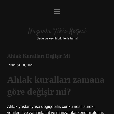
menüyü
Anasayfa
aç
Gizlilik Politikası
Huzurlu Fikir Köşesi
Yasal Uyarı
Sade ve keyifli bilgilerle tanış!
Hakkımızda
Ahlak Kuralları Değişir Mi
Tarih: Eylül 8, 2025
Ahlak kuralları zamana
göre değişir mi?
Ahlak yaştan yaşa değişebilir, çünkü nesil sürekli
yenilenir ve zamanla tat ve manzaralar kendini algılar.