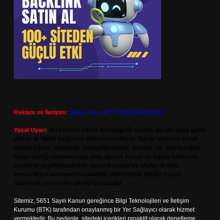
Reklam ve İletişim:
Skype: live:.cid.575569c608265c69
Yasal Uyarı:
Bu internet sitesi, herhangi bir marka, kurum veya şahıs
şirketi ile hiçbir bağlantısı bulunmamaktadır. Sitede yalnızca kendi
hazırladığımız makaleler paylaşılmaktadır. Burada yer alan içerikler
haber niteliği taşımamakta olup, gerçek kurum ve kişiler hakkında
paylaşım yapılmamaktadır. Gerçek kurum ve kişiler ile isim
benzerlikleri tamamen tesadüfidir. Sitemizdeki bilgiler taslak
halindedir ve tavsiye niteliği taşımazlar.
Sitemiz, 5651 Sayılı Kanun gereğince Bilgi Teknolojileri ve İletişim
Kurumu (BTK) tarafından onaylanmış bir Yer Sağlayıcı olarak hizmet
vermektedir. Bu nedenle, sitedeki içerikleri proaktif olarak denetleme