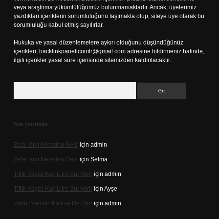
veya araştırma yükümlülüğümüz bulunmamaktadır. Ancak, üyelerimiz
yazdıkları içeriklerin sorumluluğunu taşımakta olup, siteye üye olarak bu
sorumluluğu kabul etmiş sayılırlar.
Hukuka ve yasal düzenlemelere aykırı olduğunu düşündüğünüz
içerikleri,
backlinkpanelicomtr@gmail.com
adresine bildirmeniz halinde,
ilgili içerikler yasal süre içerisinde sitemizden kaldırılacaktır.
Arama
Son yorumlar
Zelal Ismi Nereden Gelir
için
admin
Zelal Ismi Nereden Gelir
için
Selma
Tiftik Keçisi Kaç Litre Süt Verir
için
admin
Tiftik Keçisi Kaç Litre Süt Verir
için
Ayşe
Vücut Nemsiz Kalırsa Ne Olur
için
admin