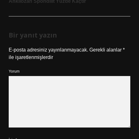
Ankilozan Spondilit Yüzde Kaçtır
Bir yanıt yazın
E-posta adresiniz yayınlanmayacak.
Gerekli alanlar
*
ile işaretlenmişlerdir
Yorum