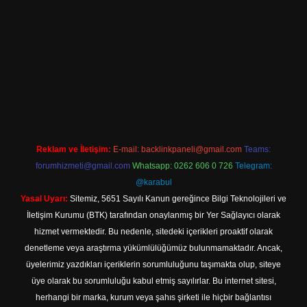
et giriş
Reklam ve İletişim:
E-mail:
backlinkpaneli@gmail.com
Teams:
forumhizmeti@gmail.com
Whatsapp: 0262 606 0 726
Telegram:
@karabul
Yasal Uyarı:
Sitemiz, 5651 Sayılı Kanun gereğince Bilgi Teknolojileri ve
İletişim Kurumu (BTK) tarafından onaylanmış bir Yer Sağlayıcı olarak
hizmet vermektedir. Bu nedenle, sitedeki içerikleri proaktif olarak
denetleme veya araştırma yükümlülüğümüz bulunmamaktadır. Ancak,
üyelerimiz yazdıkları içeriklerin sorumluluğunu taşımakta olup, siteye
üye olarak bu sorumluluğu kabul etmiş sayılırlar. Bu internet sitesi,
herhangi bir marka, kurum veya şahıs şirketi ile hiçbir bağlantısı