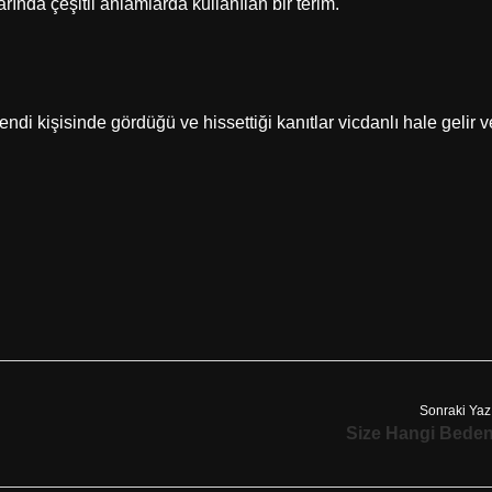
arında çeşitli anlamlarda kullanılan bir terim.
endi kişisinde gördüğü ve hissettiği kanıtlar vicdanlı hale gelir v
Sonraki Yaz
Size Hangi Bede