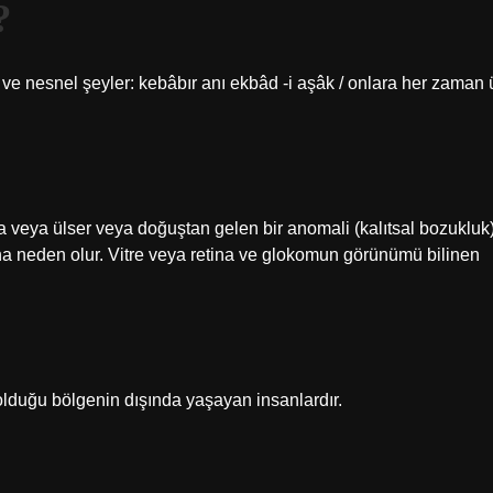
?
ve nesnel şeyler: kebâbır anı ekbâd -i aşâk / onlara her zaman 
ra veya ülser veya doğuştan gelen bir anomali (kalıtsal bozukluk
na neden olur. Vitre veya retina ve glokomun görünümü bilinen
 olduğu bölgenin dışında yaşayan insanlardır.