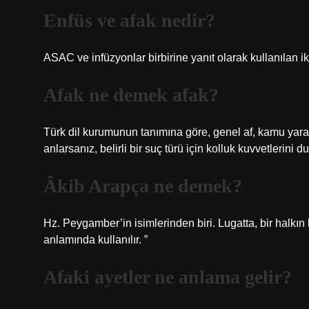
Enfüs ve afak nedir?
ASAC ve infüzyonlar birbirine yanıt olarak kullanılan iki
Afak ne demek afak?
Türk dil kurumunun tanımına göre, genel af, kamu yararını
anlarsanız, belirli bir suç türü için kolluk kuvvetlerini d
Âkib Arapça ne demek?
Hz. Peygamber’in isimlerinden biri. Lugatta, bir halkın 
anlamında kullanılır. ”
Afaki ayetler ne anlama gelir?