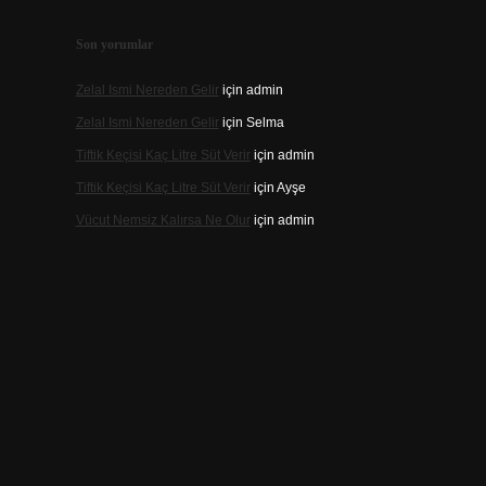
Son yorumlar
Zelal Ismi Nereden Gelir
için
admin
Zelal Ismi Nereden Gelir
için
Selma
Tiftik Keçisi Kaç Litre Süt Verir
için
admin
Tiftik Keçisi Kaç Litre Süt Verir
için
Ayşe
Vücut Nemsiz Kalırsa Ne Olur
için
admin