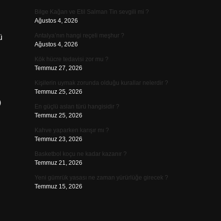
Bilge Kağan ve Etil Salman Tin sevgili mi ?
Ağustos 4, 2026
Antalya’nın hangi reçeli meşhur ?
ü
Ağustos 4, 2026
Kök hücre tedavisi zor mu ?
Temmuz 27, 2026
Kişilerin uymak zorunda olduğu kurallar nelerdir ?
Temmuz 25, 2026
)
En güçlü aslan türü hangisidir ?
Temmuz 25, 2026
Kahve yaparken karışır mı ?
Temmuz 23, 2026
Basketbol koçu ne kadar kazanır ?
Temmuz 21, 2026
Yeni gümrük yasası ne zaman yürürlüğe girecek ?
Temmuz 15, 2026