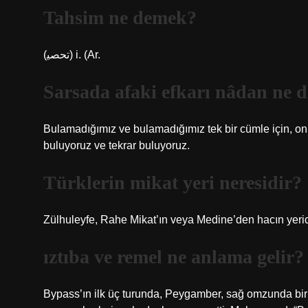
Tahsim ne demek?
(ﺗﺤﺼﻴ) i. (Ar.
Sarsada afaki efkarı nâdan ne 
Bulamadığımız ve bulamadığımız tek bir cümle için, onu
buluyoruz ve tekrar buluyoruz.
Türklerin mikat yeri neresidir?
Zülhuleyfe, Rahe Mikat’ın veya Medine’den hacın yeridir
ıztıba ve remel ne anlama gelir?
Bypass’ın ilk üç turunda, Peygamber, sağ omzunda bir 