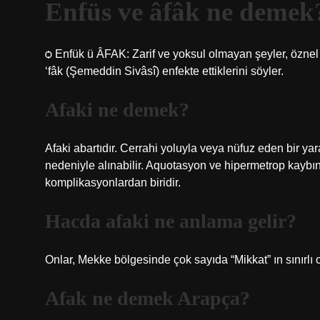
Enfüs ve âfâk ne demek
ѻ Enfük ü ÂFAK: Zarif ve yoksul olmayan şeyler, öznel 
‘fâk (Şemeddin Sivâsî) enfekte ettiklerini söyler.
Afaki ne demek?
Afaki abartıdır. Cerrahi yoluyla veya nüfuz eden bir ya
nedeniyle alınabilir. Aquotasyon ve hipermetrop kaybı
komplikasyonlardan biridir.
Hacda afaki ne anlama gelir?
Onlar, Mekke bölgesinde çok sayıda “Mikkat” ın sınırlı
Afak ne demek Arapça?