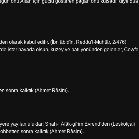
gün onu Allah için güçlü gösteren pagan onu kutsadı” diye dua
n olarak kabul edilir. (İbn âbidîn, Reddü’l-Muhtâr, 2/476)
e ister havada olsun, kuzey ve batı yönünden gelenler, Cowfe
ten sonra kalktık (Ahmet Râsim).
z sohbetten sonra kalktık (Ahmet Râsim).