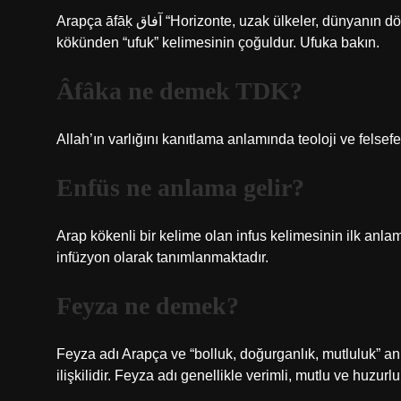
Arapça āfāḳ آفاق “Horizonte, uzak ülkeler, dünyanın dört kısmı” kelimesinden türetilmiştir. Arapça kelime, Arapça
kökünden “ufuk” kelimesinin çoğuldur. Ufuka bakın.
Âfâka ne demek TDK?
Allah’ın varlığını kanıtlama anlamında teoloji ve felsef
Enfüs ne anlama gelir?
Arap kökenli bir kelime olan infus kelimesinin ilk anla
infüzyon olarak tanımlanmaktadır.
Feyza ne demek?
Feyza adı Arapça ve “bolluk, doğurganlık, mutluluk” an
ilişkilidir. Feyza adı genellikle verimli, mutlu ve huzurlu