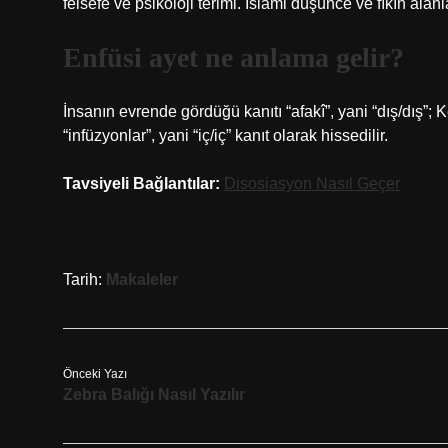
felsefe ve psikoloji terimi. İslami düşünce ve fıkıh alanl
Enfüsi ayet ne anlama gelir?
İnsanın evrende gördüğü kanıtı “afakî”, yani “dış/dış”; K
“infüzyonlar”, yani “iç/iç” kanıt olarak hissedilir.
Tavsiyeli Bağlantılar:
Disosiasyon Nasıl Geçer
Tarih:
Makaleler
Önceki Yazı
Zebra Balığı Nasıl Yazılır