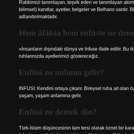
Rabbimizi tanımlayan, teşvik eden ve tanımlayan atomdan
bilimsel) kanıtlar, ayetler, belgeler ve Belhans vardır. 
adlandırılmaktadır.
Hem âfâkta hem enfüste ne de
»İnsanların dışındaki dünya ve Infuse ifade edilir. Bu i
ruhlarınızda ayetlerimizi göstereceğiz.
Enfüsi ne anlama gelir?
INFUSI: Kendini ortaya çıkarır. Bireysel ruha ait olan ö
yaşam, yaşam anlamına gelir.
Enfüsi ne demek din?
Türk-İslam düşüncesinin tam tersi olarak öznel bir karakt