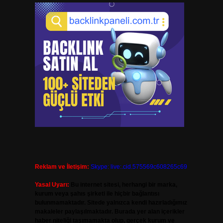
Reklam ve İletişim:
Skype: live:.cid.575569c608265c69
Yasal Uyarı:
Bu internet sitesi, herhangi bir marka,
kurum veya şahıs şirketi ile hiçbir bağlantısı
bulunmamaktadır. Sitede yalnızca kendi hazırladığımız
makaleler paylaşılmaktadır. Burada yer alan içerikler
haber niteliği taşımamakta olup, gerçek kurum ve