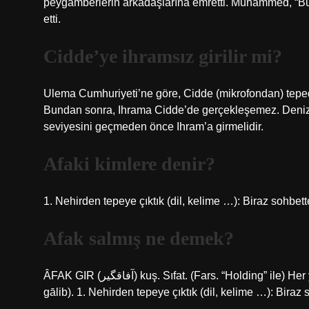
peygamberlerin arkadaşlarına emretti. Muhammed, “Bu
etti.
Cidde’ye ihramsız girilir mi?
Ulema Cumhuriyeti’ne göre, Cidde (mikrofondan) tepede
Bundan sonra, Ihrama Cidde’de gerçekleşemez. Denizd
seviyesini geçmeden önce Ihram’a girmelidir.
Afaki kimlere denir?
1. Nehirden tepeye çıktık (dil, kelime …): Biraz sohbet
Afak salmış ne demek?
ÂFAK GIR (ﺁﻓﺎﻗﮕﻴﺮ) kuş. Sıfat. (Fars. “Holding” ile) Her yere yayılan ufuklar: Shah-i Âfâk-gîrim Evrend’den (Leskofçali
gālib). 1. Nehirden tepeye çıktık (dil, kelime …): Bira