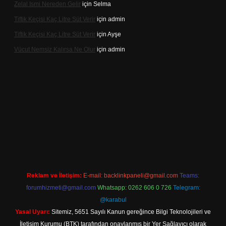
Zelal Ismi Nereden Gelir
için
Selma
Tiftik Keçisi Kaç Litre Süt Verir
için
admin
Tiftik Keçisi Kaç Litre Süt Verir
için
Ayşe
Vücut Nemsiz Kalırsa Ne Olur
için
admin
lbet giriş
Reklam ve İletişim:
E-mail:
backlinkpaneli@gmail.com
Teams:
forumhizmeti@gmail.com
Whatsapp: 0262 606 0 726
Telegram:
@karabul
Yasal Uyarı:
Sitemiz, 5651 Sayılı Kanun gereğince Bilgi Teknolojileri ve
İletişim Kurumu (BTK) tarafından onaylanmış bir Yer Sağlayıcı olarak