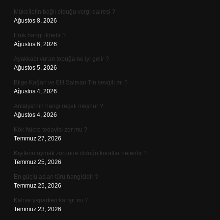
Mükellefin bağlı olduğu vergi dairesi ?
Ağustos 8, 2026
Erok hangi ildedir ?
Ağustos 6, 2026
Ayakkabı vuran topuğa ne iyi gelir ?
Ağustos 5, 2026
Bilge Kağan ve Etil Salman Tin sevgili mi ?
Ağustos 4, 2026
Antalya’nın hangi reçeli meşhur ?
Ağustos 4, 2026
Kök hücre tedavisi zor mu ?
Temmuz 27, 2026
Kişilerin uymak zorunda olduğu kurallar nelerdir ?
Temmuz 25, 2026
En güçlü aslan türü hangisidir ?
Temmuz 25, 2026
Kahve yaparken karışır mı ?
Temmuz 23, 2026