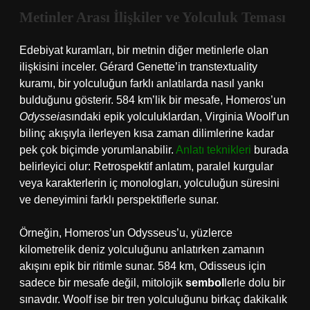
Metinler Arası İlişkiler ve Yolculuk Teması
Edebiyat kuramları, bir metnin diğer metinlerle olan
ilişkisini inceler. Gérard Genette’in transtextuality
kuramı, bir yolculuğun farklı anlatılarda nasıl yankı
bulduğunu gösterir. 584 km’lik bir mesafe, Homeros’un
Odysseia
sındaki epik yolculuklardan, Virginia Woolf’un
bilinç akışıyla ilerleyen kısa zaman dilimlerine kadar
pek çok biçimde yorumlanabilir.
Anlatı teknikleri
burada
belirleyici olur: Retrospektif anlatım, paralel kurgular
veya karakterlerin iç monologları, yolculuğun süresini
ve deneyimini farklı perspektiflerle sunar.
Örneğin, Homeros’un Odysseus’u, yüzlerce
kilometrelik deniz yolculuğunu anlatırken zamanın
akışını epik bir ritimle sunar. 584 km, Odisseus için
sadece bir mesafe değil, mitolojik
sembol
lerle dolu bir
sınavdır. Woolf ise bir tren yolculuğunu birkaç dakikalık