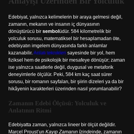
Anlayışı Üzerinden Bir Yolculuk
Edebiyat, yalnızca kelimelerin bir araya gelmesi değil,
zamanın, mekanın ve insanın iç dünyasının
dönüştürücü bir
sembol
üdür. 584 kilometrelik bir
yolculuk sorusu, matematiksel bir hesaplamadan öte,
edebiyatın imgelem dünyasında farklı anlamlar
kazanabilir.
Anlatı teknikleri
sayesinde bir yol, hem
fiziksel hem de psikolojik bir mesafeye dönüşür; zaman
ise yalnızca saatlerle değil, duygusal ve metaforik
deneyimlerle ölçülür. Peki, 584 km kaç saat sürer
sorusu, bir romanın sayfaları, bir şiirin dizeleri ya da bir
hikâyenin karakterleri üzerinden nasıl yorumlanabilir?
Zamanın Edebi Ölçüsü: Yolculuk ve
Anlatının Ritmi
Edebiyatta zaman, yalnızca lineer bir ölçüt değildir.
Marcel Proust’un
Kayıp Zamanın İzinde
inde, zamanın