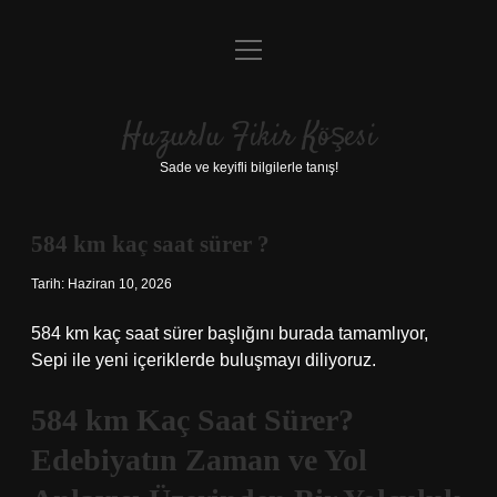
menüyü
Anasayfa
aç
Gizlilik Politikası
Huzurlu Fikir Köşesi
Yasal Uyarı
Sade ve keyifli bilgilerle tanış!
Hakkımızda
584 km kaç saat sürer ?
Tarih: Haziran 10, 2026
584 km kaç saat sürer başlığını burada tamamlıyor,
Sepi ile yeni içeriklerde buluşmayı diliyoruz.
584 km Kaç Saat Sürer?
Edebiyatın Zaman ve Yol