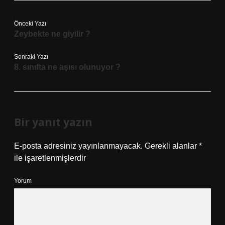
Önceki Yazı
Zeybekte ne giyilir ?
Sonraki Yazı
8. sınıfta ne aşısı olunuyor ?
Bir yanıt yazın
E-posta adresiniz yayınlanmayacak.
Gerekli alanlar
*
ile işaretlenmişlerdir
Yorum