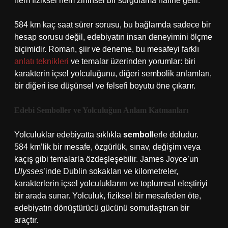
hem fiziksel hem zihinsel bir sorgulama haline gelir.
584 km kaç saat sürer sorusu, bu bağlamda sadece bir
hesap sorusu değil, edebiyatın insan deneyimini ölçme
biçimidir. Roman, şiir ve deneme, bu mesafeyi farklı
anlatı teknikleri
ve temalar üzerinden yorumlar: biri
karakterin içsel yolculuğunu, diğeri sembolik anlamları,
bir diğeri ise düşünsel ve felsefi boyutu öne çıkarır.
Edebi Semboller ve Yolculuğun Anlam Katmanları
Yolculuklar edebiyatta sıklıkla
sembol
lerle doludur.
584 km’lik bir mesafe, özgürlük, sınav, değişim veya
kaçış gibi temalarla özdeşleşebilir. James Joyce’un
Ulysses
’inde Dublin sokakları ve kilometreler,
karakterlerin içsel yolculuklarını ve toplumsal eleştiriyi
bir arada sunar. Yolculuk, fiziksel bir mesafeden öte,
edebiyatın dönüştürücü gücünü somutlaştıran bir
araçtır.