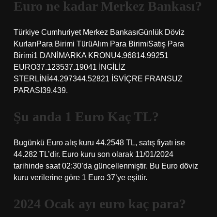
Euro ne kadar Merkez Bankası?
Türkiye Cumhuriyet Merkez BankasıGünlük Döviz
KurlarıPara Birimi TürüAlım Para BirimiSatış Para
Birimi1 DANİMARKA KRONU4.96814.99251
EURO37.123537.19041 İNGİLİZ
STERLİNİ44.297344.52821 İSVİÇRE FRANSUZ
PARASI39.439.
Şu anda 1 Euro Kaç TL?
Bugünkü Euro alış kuru 44.2548 TL, satış fiyatı ise
44.282 TL’dir. Euro kuru son olarak 11/01/2024
tarihinde saat 02:30’da güncellenmiştir. Bu Euro döviz
kuru verilerine göre 1 Euro 37’ye eşittir.
2024 Ocak ayı euro kaç para?