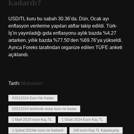
kadardı?
USD/TL kuru bu sabah 30.36’da. Dün, Ocak ayı
enflasyon verilerine yapılan atıflar takip edildi. Türk-
İş’in yayınladığı gıda enflasyonu aylık bazda %4.27
artarken, yıllık bazda %77.50’den %69.76’ya yükseldi.
Ayrıca Foreks tarafından organize edilen TÜFE anketi
açıklandı.
Tarih:
Makaleler
02012024 Euro Ne Kadar
02012024 tarihinde dolar kuru ne kadar
1 Mart 2024 euro Kaç TL
1 Ocak 2024 Euro Kaç TL
1 Şubat 2024te euro ne kadardı
100 euro Kaç TL Kapalıçarşı