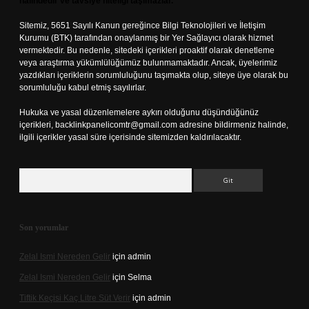
halindedir ve tavsiye niteliği taşımazlar.
Sitemiz, 5651 Sayılı Kanun gereğince Bilgi Teknolojileri ve İletişim
Kurumu (BTK) tarafından onaylanmış bir Yer Sağlayıcı olarak hizmet
vermektedir. Bu nedenle, sitedeki içerikleri proaktif olarak denetleme
veya araştırma yükümlülüğümüz bulunmamaktadır. Ancak, üyelerimiz
yazdıkları içeriklerin sorumluluğunu taşımakta olup, siteye üye olarak bu
sorumluluğu kabul etmiş sayılırlar.
Hukuka ve yasal düzenlemelere aykırı olduğunu düşündüğünüz
içerikleri,
backlinkpanelicomtr@gmail.com
adresine bildirmeniz halinde,
ilgili içerikler yasal süre içerisinde sitemizden kaldırılacaktır.
Arama
Son yorumlar
Zelal Ismi Nereden Gelir
için
admin
Zelal Ismi Nereden Gelir
için
Selma
Tiftik Keçisi Kaç Litre Süt Verir
için
admin