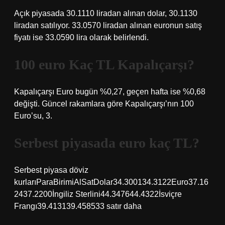
Açık piyasada 30.1110 liradan alınan dolar, 30.1130
liradan satılıyor. 33.0570 liradan alınan euronun satış
fiyatı ise 33.0590 lira olarak belirlendi.
100 euro Kaç TL Kapalıçarşı?
Kapalıçarşı Euro bugün %0,27, geçen hafta ise %0,68
değişti. Güncel rakamlara göre Kapalıçarşı’nın 100
Euro’su, 3.
Serbest piyasada euro kaç TL?
Serbest piyasa döviz
kurlarıParaBirimiAlSatDolar34.300134.3122Euro37.16
2437.2200İngiliz Sterlini44.347644.4322İsviçre
Frangı39.413139.458533 satır daha