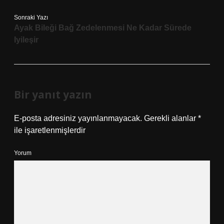
Sonraki Yazı
Ayak Bileği Bağ Zedelenmesi Ne Kadar Sürede
Iyileşir
Bir yanıt yazın
E-posta adresiniz yayınlanmayacak.
Gerekli alanlar
*
ile işaretlenmişlerdir
Yorum