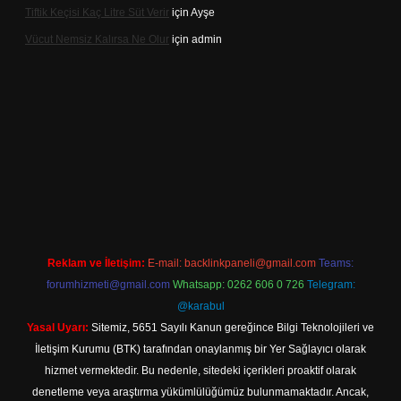
Tiftik Keçisi Kaç Litre Süt Verir
için
Ayşe
Vücut Nemsiz Kalırsa Ne Olur
için
admin
ş
Reklam ve İletişim:
E-mail:
backlinkpaneli@gmail.com
Teams:
forumhizmeti@gmail.com
Whatsapp: 0262 606 0 726
Telegram:
@karabul
Yasal Uyarı:
Sitemiz, 5651 Sayılı Kanun gereğince Bilgi Teknolojileri ve
İletişim Kurumu (BTK) tarafından onaylanmış bir Yer Sağlayıcı olarak
hizmet vermektedir. Bu nedenle, sitedeki içerikleri proaktif olarak
denetleme veya araştırma yükümlülüğümüz bulunmamaktadır. Ancak,