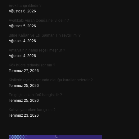
Erok hangi ildedir ?
Ağustos 6, 2026
Ayakkabı vuran topuğa ne iyi gelir ?
Ağustos 5, 2026
Bilge Kağan ve Etil Salman Tin sevgili mi ?
Ağustos 4, 2026
Antalya’nın hangi reçeli meşhur ?
Ağustos 4, 2026
Kök hücre tedavisi zor mu ?
Temmuz 27, 2026
Kişilerin uymak zorunda olduğu kurallar nelerdir ?
Temmuz 25, 2026
En güçlü aslan türü hangisidir ?
Temmuz 25, 2026
Kahve yaparken karışır mı ?
Temmuz 23, 2026