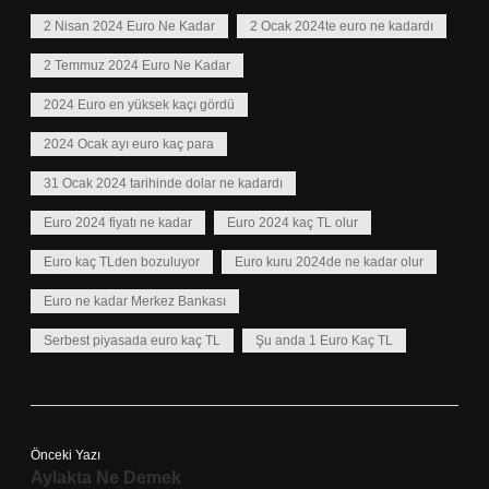
2 Nisan 2024 Euro Ne Kadar
2 Ocak 2024te euro ne kadardı
2 Temmuz 2024 Euro Ne Kadar
2024 Euro en yüksek kaçı gördü
2024 Ocak ayı euro kaç para
31 Ocak 2024 tarihinde dolar ne kadardı
Euro 2024 fiyatı ne kadar
Euro 2024 kaç TL olur
Euro kaç TLden bozuluyor
Euro kuru 2024de ne kadar olur
Euro ne kadar Merkez Bankası
Serbest piyasada euro kaç TL
Şu anda 1 Euro Kaç TL
Önceki Yazı
Aylakta Ne Demek