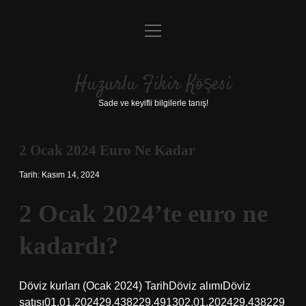
menüyü
Anasayfa
aç
Gizlilik Politikası
Huzurlu Fikir Köşesi
Yasal Uyarı
Sade ve keyifli bilgilerle tanış!
Hakkımızda
2 Ocak 2024 Euro Ne Kadar
Tarih: Kasım 14, 2024
2 Ocak 2024’te euro ne
kadardı?
Döviz kurları (Ocak 2024) TarihDöviz alımıDöviz
satışı01.01.202429.438229.491302.01.202429.438229