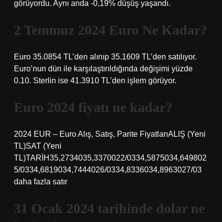
görüyordu. Aynı anda -0,19% düşüş yaşandı.
2 Temmuz 2024 Euro Ne Kadar?
Euro 35.0854 TL’den alınıp 35.1609 TL’den satılıyor.
Euro’nun dün ile karşılaştırıldığında değişimi yüzde
0.10. Sterlin ise 41.3910 TL’den işlem görüyor.
Euro 2024 fiyatı ne kadar?
2024 EUR – Euro Alış, Satış, Parite FiyatlarıALIŞ (Yeni
TL)SAT (Yeni
TL)TARİH35,2734035,3370022/0334,5875034,649802
5/0334,6819034,7444026/0334,8336034,8963027/03
daha fazla satır
31 Ocak 2024 tarihinde dolar ne