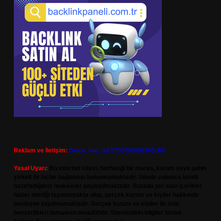
Reklam ve İletişim:
Skype: live:.cid.575569c608265c69
Yasal Uyarı:
Bu internet sitesi, herhangi bir marka, kurum veya şahıs
şirketi ile hiçbir bağlantısı bulunmamaktadır. Sitede yalnızca kendi
hazırladığımız makaleler paylaşılmaktadır. Burada yer alan içerikler
haber niteliği taşımamakta olup, gerçek kurum ve kişiler hakkında
paylaşım yapılmamaktadır. Gerçek kurum ve kişiler ile isim
benzerlikleri tamamen tesadüfidir. Sitemizdeki bilgiler taslak