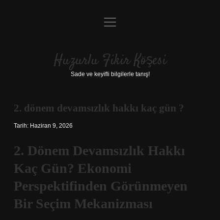
menüyü
Anasayfa
aç
Gizlilik Politikası
Huzurlu Fikir Köşesi
Yasal Uyarı
Sade ve keyifli bilgilerle tanış!
Hakkımızda
2. dönem devamsızlık hakkı kaç gün ?
Tarih: Haziran 9, 2026
2. Dönem Devamsızlık Hakkı
Kaç Gün? Ekonomi
Perspektifinden Görünmeyen
Bir Seçim Mekanizması