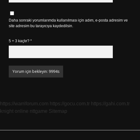
Daha sonraki yorumlarımda kullanılması için adım, e-posta adresim ve
site adresim bu tarayıcıya kaydedilsin.
5 + 3 kaçtır?
*
https://warriforum.com
https://gocu.com.tr
https://gahi.com.tr
knight online
nttgame
Sitemap