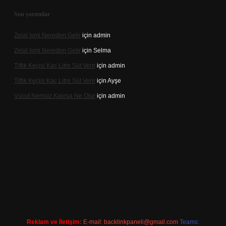
Son yorumlar
Zelal Ismi Nereden Gelir
için
admin
Zelal Ismi Nereden Gelir
için
Selma
Tiftik Keçisi Kaç Litre Süt Verir
için
admin
Tiftik Keçisi Kaç Litre Süt Verir
için
Ayşe
Vücut Nemsiz Kalırsa Ne Olur
için
admin
riş
Reklam ve İletişim:
E-mail:
backlinkpaneli@gmail.com
Teams: