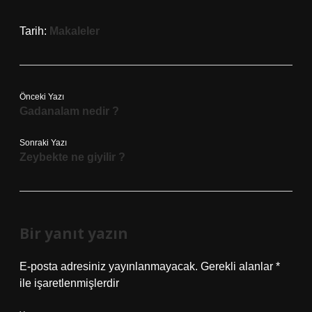
Tarih:
Makaleler
Önceki Yazı
Gadanalam nedir ?
Sonraki Yazı
Zeybekte ne giyilir ?
Bir yanıt yazın
E-posta adresiniz yayınlanmayacak.
Gerekli alanlar
*
ile işaretlenmişlerdir