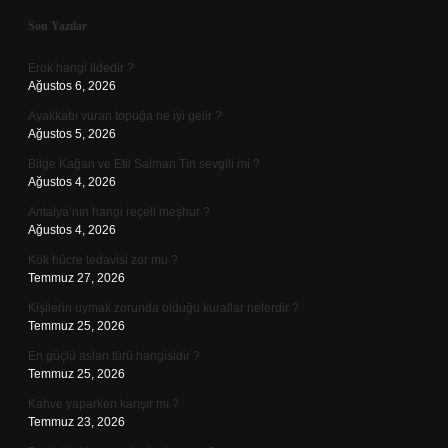
Sidebar
Son Yazılar
Erok hangi ildedir ?
Ağustos 6, 2026
Ayakkabı vuran topuğa ne iyi gelir ?
Ağustos 5, 2026
Bilge Kağan ve Etil Salman Tin sevgili mi ?
Ağustos 4, 2026
Antalya’nın hangi reçeli meşhur ?
Ağustos 4, 2026
Kök hücre tedavisi zor mu ?
Temmuz 27, 2026
Kişilerin uymak zorunda olduğu kurallar nelerdir ?
Temmuz 25, 2026
En güçlü aslan türü hangisidir ?
Temmuz 25, 2026
Kahve yaparken karışır mı ?
Temmuz 23, 2026