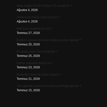
Bilge Kağan ve Etil Salman Tin sevgili mi ?
Ağustos 4, 2026
Antalya’nın hangi reçeli meşhur ?
Ağustos 4, 2026
Kök hücre tedavisi zor mu ?
Temmuz 27, 2026
Kişilerin uymak zorunda olduğu kurallar nelerdir ?
Temmuz 25, 2026
En güçlü aslan türü hangisidir ?
Temmuz 25, 2026
Kahve yaparken karışır mı ?
Temmuz 23, 2026
Basketbol koçu ne kadar kazanır ?
Temmuz 21, 2026
Yeni gümrük yasası ne zaman yürürlüğe girecek ?
Temmuz 15, 2026