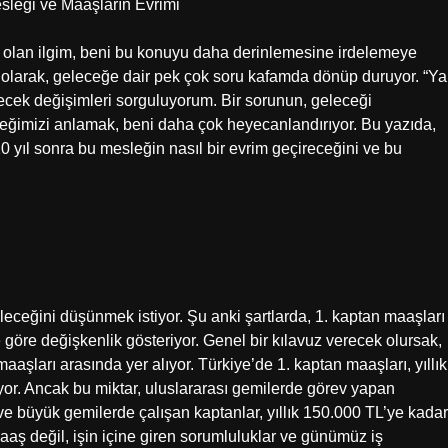
sleği ve Maaşların Evrimi
olan ilgim, beni bu konuyu daha derinlemesine irdelemeye
 olarak, geleceğe dair pek çok soru kafamda dönüp duruyor. “Ya
ecek değişimleri sorguluyorum. Bir sorunun, geleceği
eceğimizi anlamak, beni daha çok heyecanlandırıyor. Bu yazıda,
 yıl sonra bu mesleğin nasıl bir evrim geçireceğini ve bu
ileceğini düşünmek istiyor. Şu anki şartlarda, 1. kaptan maaşları
öre değişkenlik gösteriyor. Genel bir kılavuz verecek olursak,
aaşları arasında yer alıyor. Türkiye’de 1. kaptan maaşları, yıllık
yor. Ancak bu miktar, uluslararası gemilerde görev yapan
i ve büyük gemilerde çalışan kaptanlar, yıllık 150.000 TL’ye kadar
aaş değil, işin içine giren sorumluluklar ve günümüz iş