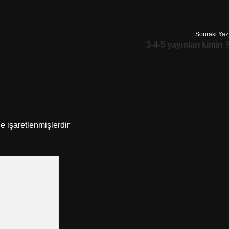
Sonraki Yaz
3-4-5 yayınları kimin 
le işaretlenmişlerdir