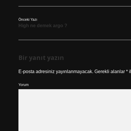
Önceki Yazı
High ne demek argo ?
Bir yanıt yazın
E-posta adresiniz yayınlanmayacak.
Gerekli alanlar
*
i
Yorum