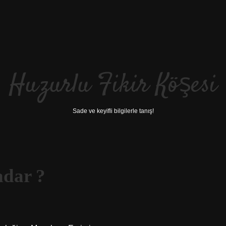
Huzurlu Fikir Köşesi
Sade ve keyifli bilgilerle tanış!
adar ?