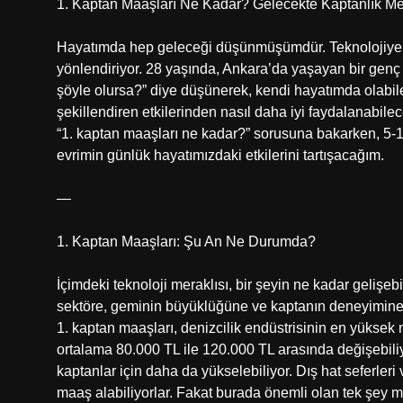
1. Kaptan Maaşları Ne Kadar? Gelecekte Kaptanlık Me
Hayatımda hep geleceği düşünmüşümdür. Teknolojiye 
yönlendiriyor. 28 yaşında, Ankara’da yaşayan bir genç
şöyle olursa?” diye düşünerek, kendi hayatımda olabil
şekillendiren etkilerinden nasıl daha iyi faydalanabil
“1. kaptan maaşları ne kadar?” sorusuna bakarken, 5-10
evrimin günlük hayatımızdaki etkilerini tartışacağım.
—
1. Kaptan Maaşları: Şu An Ne Durumda?
İçimdeki teknoloji meraklısı, bir şeyin ne kadar gelişeb
sektöre, geminin büyüklüğüne ve kaptanın deneyimine g
1. kaptan maaşları, denizcilik endüstrisinin en yüksek m
ortalama 80.000 TL ile 120.000 TL arasında değişebili
kaptanlar için daha da yükselebiliyor. Dış hat seferler
maaş alabiliyorlar. Fakat burada önemli olan tek şey m