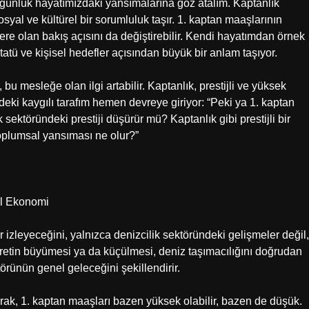
n günlük hayatımızdaki yansımalarına göz atalım. Kaptanlık
yal ve kültürel bir sorumluluk taşır. 1. kaptan maaşlarının
ere olan bakış açısını da değiştirebilir. Kendi hayatımdan örnek
atü ve kişisel hedefler açısından büyük bir anlam taşıyor.
u mesleğe olan ilgi artabilir. Kaptanlık, prestijli ve yüksek
mdeki kaygılı tarafım hemen devreye giriyor: “Peki ya 1. kaptan
sektöründeki prestiji düşürür mü? Kaptanlık gibi prestijli bir
oplumsal yansıması ne olur?”
sel Ekonomi
r izleyeceğini, yalnızca denizcilik sektöründeki gelişmeler değil,
caretin büyümesi ya da küçülmesi, deniz taşımacılığını doğrudan
törünün genel geleceğini şekillendirir.
ak, 1. kaptan maaşları bazen yüksek olabilir, bazen de düşük.