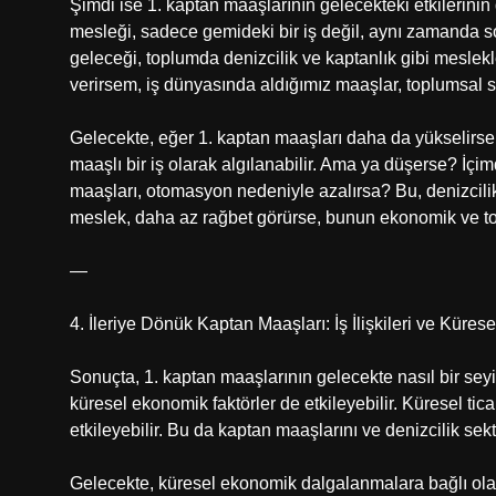
Şimdi ise 1. kaptan maaşlarının gelecekteki etkilerini
mesleği, sadece gemideki bir iş değil, aynı zamanda sos
geleceği, toplumda denizcilik ve kaptanlık gibi meslekl
verirsem, iş dünyasında aldığımız maaşlar, toplumsal st
Gelecekte, eğer 1. kaptan maaşları daha da yükselirse, b
maaşlı bir iş olarak algılanabilir. Ama ya düşerse? İçi
maaşları, otomasyon nedeniyle azalırsa? Bu, denizcilik 
meslek, daha az rağbet görürse, bunun ekonomik ve t
—
4. İleriye Dönük Kaptan Maaşları: İş İlişkileri ve Küre
Sonuçta, 1. kaptan maaşlarının gelecekte nasıl bir seyi
küresel ekonomik faktörler de etkileyebilir. Küresel ti
etkileyebilir. Bu da kaptan maaşlarını ve denizcilik sek
Gelecekte, küresel ekonomik dalgalanmalara bağlı olar