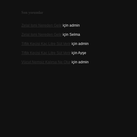
Son yorumlar
Zelal Ismi Nereden Gelir
için
admin
Zelal Ismi Nereden Gelir
için
Selma
Tiftik Keçisi Kaç Litre Süt Verir
için
admin
Tiftik Keçisi Kaç Litre Süt Verir
için
Ayşe
Vücut Nemsiz Kalırsa Ne Olur
için
admin