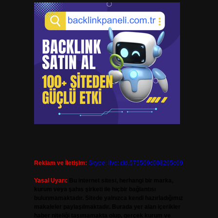
Reklam ve İletişim:
Skype: live:.cid.575569c608265c69
Yasal Uyarı:
Bu internet sitesi, herhangi bir marka,
kurum veya şahıs şirketi ile hiçbir bağlantısı
bulunmamaktadır. Sitede yalnızca kendi hazırladığımız
makaleler paylaşılmaktadır. Burada yer alan içerikler
haber niteliği taşımamakta olup, gerçek kurum ve