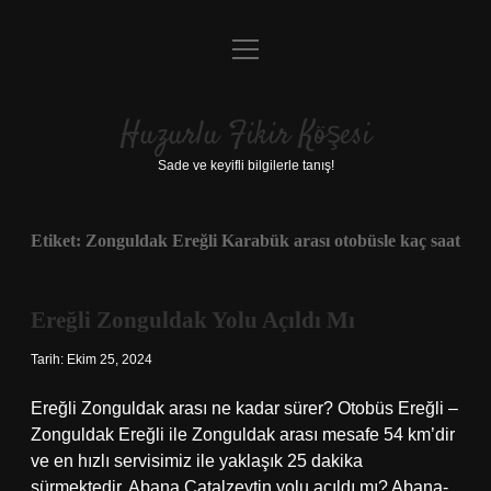
menüyü
Anasayfa
aç
Gizlilik Politikası
Huzurlu Fikir Köşesi
Yasal Uyarı
Sade ve keyifli bilgilerle tanış!
Hakkımızda
Etiket:
Zonguldak Ereğli Karabük arası otobüsle kaç saat
Ereğli Zonguldak Yolu Açıldı Mı
Tarih: Ekim 25, 2024
Ereğli Zonguldak arası ne kadar sürer? Otobüs Ereğli –
Zonguldak Ereğli ile Zonguldak arası mesafe 54 km’dir
ve en hızlı servisimiz ile yaklaşık 25 dakika
sürmektedir. Abana Çatalzeytin yolu açıldı mı? Abana-