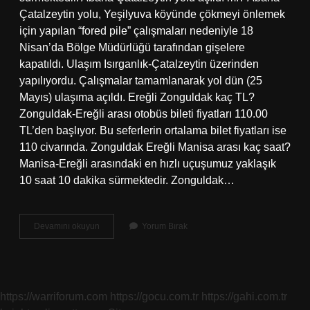
Çatalzeytin yolu, Yeşilyuva köyünde çökmeyi önlemek
için yapılan “fored pile” çalışmaları nedeniyle 18
Nisan’da Bölge Müdürlüğü tarafından gişelere
kapatıldı. Ulaşım Isırganlık-Çatalzeytin üzerinden
yapılıyordu. Çalışmalar tamamlanarak yol dün (25
Mayıs) ulaşıma açıldı. Ereğli Zonguldak kaç TL?
Zonguldak-Ereğli arası otobüs bileti fiyatları 110.00
TL’den başlıyor. Bu seferlerin ortalama bilet fiyatları ise
110 civarında. Zonguldak Ereğli Manisa arası kaç saat?
Manisa-Ereğli arasındaki en hızlı uçuşumuz yaklaşık
10 saat 10 dakika sürmektedir. Zonguldak…
Ereğli
Devamını okuyun
Yorum Bırak
Zonguldak
Yolu
Açıldı
Mı
https://warriforum.com
https://gocu.com.tr
https://gahi.com.tr