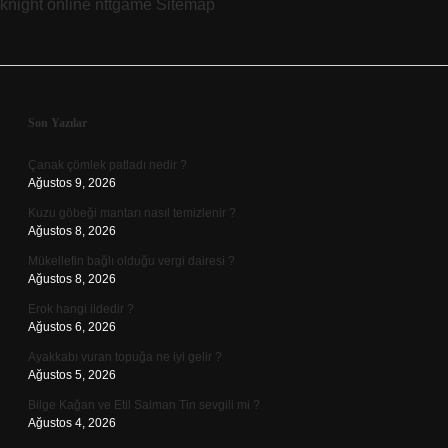
knight online
nttgame
Sitemap
Sidebar
Son Yazılar
Çanak çömlek patladı nedir ?
Ağustos 9, 2026
Kuzu göbeği mantarı nasıl temizlenir ?
Ağustos 8, 2026
Mükellefin bağlı olduğu vergi dairesi ?
Ağustos 8, 2026
Erok hangi ildedir ?
Ağustos 6, 2026
Ayakkabı vuran topuğa ne iyi gelir ?
Ağustos 5, 2026
Bilge Kağan ve Etil Salman Tin sevgili mi ?
Ağustos 4, 2026