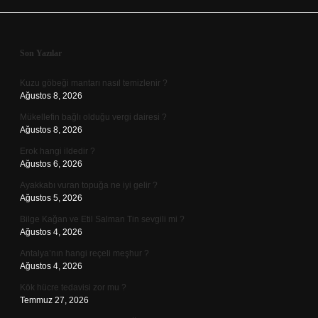
Sidebar
Son Yazılar
Kuzu göbeği mantarı nasıl temizlenir ?
Ağustos 8, 2026
Mükellefin bağlı olduğu vergi dairesi ?
Ağustos 8, 2026
Erok hangi ildedir ?
Ağustos 6, 2026
Ayakkabı vuran topuğa ne iyi gelir ?
Ağustos 5, 2026
Bilge Kağan ve Etil Salman Tin sevgili mi ?
Ağustos 4, 2026
Antalya’nın hangi reçeli meşhur ?
Ağustos 4, 2026
Kök hücre tedavisi zor mu ?
Temmuz 27, 2026