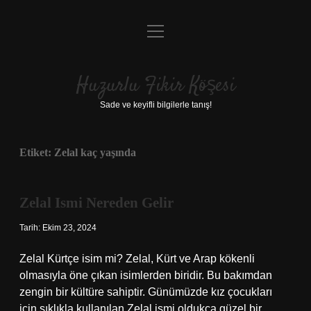
menüyü
Anasayfa
aç
Gizlilik Politikası
Huzurlu Fikir Köşesi
Yasal Uyarı
Sade ve keyifli bilgilerle tanış!
Hakkımızda
Etiket:
Zelal kaç yaşında
Zelal Ismi Nereden Gelir
Tarih: Ekim 23, 2024
Zelal Kürtçe isim mi? Zelal, Kürt ve Arap kökenli
olmasıyla öne çıkan isimlerden biridir. Bu bakımdan
zengin bir kültüre sahiptir. Günümüzde kız çocukları
için sıklıkla kullanılan Zelal ismi oldukça güzel bir