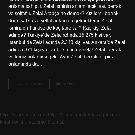
anlama sahiptir. Zelal isminin anlamı açık, saf, berrak
ve şeffaftır. Zelal Arapça ne demek? Kız ismi; berrak,
duru, saf su ve şeffaf anlamına gelmektedir. Zelal
isminden Türkiye’de kaç tane var? Kaç kişi Zelal
adında? Türkiye’de Zelal adında 15.275 kişi var.
İstanbul’da Zelal adında 2.343 kişi var. Ankara’da Zelal
adında 371 kişi var. Zelal su ne demek? Zelal, berrak
ve temiz anlamına gelir. Aynı Zelal, berrak bir pınar
anlamında da…
Zelal
Devamını okuyun
12 Yorum
Ismi
Nereden
Gelir
https://warriforum.com
https://gocu.com.tr
https://gahi.com.tr
knight online
nttgame
Sitemap