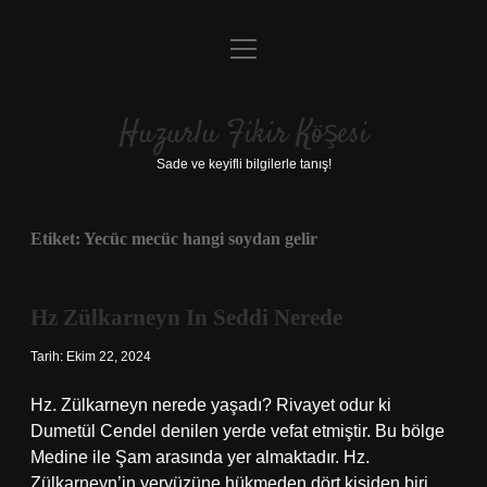
menüyü
Anasayfa
aç
Gizlilik Politikası
Huzurlu Fikir Köşesi
Yasal Uyarı
Sade ve keyifli bilgilerle tanış!
Hakkımızda
Etiket:
Yecüc mecüc hangi soydan gelir
Hz Zülkarneyn In Seddi Nerede
Tarih: Ekim 22, 2024
Hz. Zülkarneyn nerede yaşadı? Rivayet odur ki
Dumetül Cendel denilen yerde vefat etmiştir. Bu bölge
Medine ile Şam arasında yer almaktadır. Hz.
Zülkarneyn’in yeryüzüne hükmeden dört kişiden biri