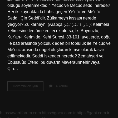
olduğu söylenmektedir. Yecüc ve Mecüc seddi nerede?
Her iki kaynakta da bahsi geçen Ye’cüc ve Me’cüc
Seddi, Çin Seddi’dir. Zülkarneyn kıssası nerede
geçiyor? Zülkarneyn, (Arapça ذُو ٱلْقَرْنَيْن ); Kelimesi
kelimesine tercüme edilecek olursa, İki Boynuzlu,
Kur’an-ı Kerim’de, Kehf Suresi, 83-101. ayetlerde, doğu
ile batı arasında yolculuk eden bir topluluk ile Ye’cüc ve
Me’cüc arasında engel oluşturan kimse olarak tasvir
edilmektedir. Seddi İskender nerede? Zemahşeri ve
Ebüssuûd Efendi bu duvarın Maveraünnehir veya
Çin…
Hz
Devamını okuyun
14 Yorum
Zülkarneyn
In
Seddi
Nerede
https://warriforum.com
https://gocu.com.tr
https://gahi.com.tr