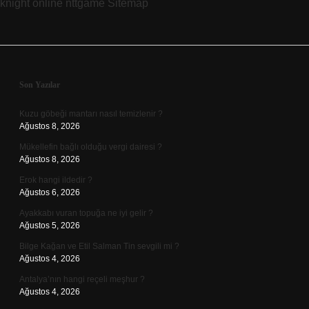
knight online
nttgame
Sitemap
Sidebar
Son Yazılar
Kuzu göbeği mantarı nasıl temizlenir ?
Ağustos 8, 2026
Mükellefin bağlı olduğu vergi dairesi ?
Ağustos 8, 2026
Erok hangi ildedir ?
Ağustos 6, 2026
Ayakkabı vuran topuğa ne iyi gelir ?
Ağustos 5, 2026
Bilge Kağan ve Etil Salman Tin sevgili mi ?
Ağustos 4, 2026
Antalya’nın hangi reçeli meşhur ?
Ağustos 4, 2026