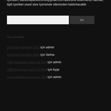
içerikleri,
backlinkpanelicomtr@gmail.com
adresine bildirmeniz halinde,
ilgili içerikler yasal süre içerisinde sitemizden kaldırılacaktır.
Arama
Son yorumlar
Zelal Ismi Nereden Gelir
için
admin
Zelal Ismi Nereden Gelir
için
Selma
Tiftik Keçisi Kaç Litre Süt Verir
için
admin
Tiftik Keçisi Kaç Litre Süt Verir
için
Ayşe
Vücut Nemsiz Kalırsa Ne Olur
için
admin