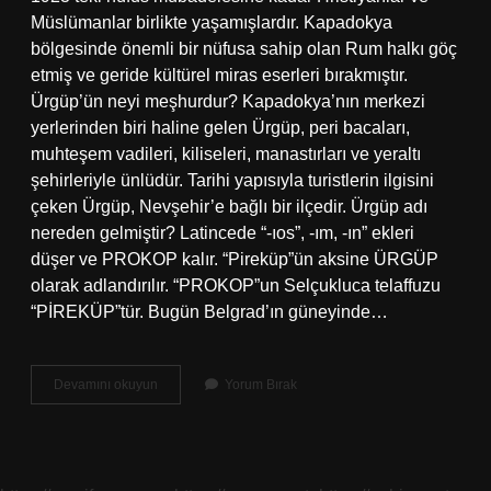
Müslümanlar birlikte yaşamışlardır. Kapadokya
bölgesinde önemli bir nüfusa sahip olan Rum halkı göç
etmiş ve geride kültürel miras eserleri bırakmıştır.
Ürgüp’ün neyi meşhurdur? Kapadokya’nın merkezi
yerlerinden biri haline gelen Ürgüp, peri bacaları,
muhteşem vadileri, kiliseleri, manastırları ve yeraltı
şehirleriyle ünlüdür. Tarihi yapısıyla turistlerin ilgisini
çeken Ürgüp, Nevşehir’e bağlı bir ilçedir. Ürgüp adı
nereden gelmiştir? Latincede “-ıos”, -ım, -ın” ekleri
düşer ve PROKOP kalır. “Pireküp”ün aksine ÜRGÜP
olarak adlandırılır. “PROKOP”un Selçukluca telaffuzu
“PİREKÜP”tür. Bugün Belgrad’ın güneyinde…
Ürgüp
Devamını okuyun
Yorum Bırak
Neden
Önemli