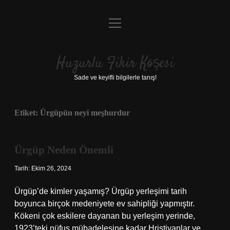
menüyü
Anasayfa
aç
Gizlilik Politikası
Huzurlu Fikir Köşesi
Yasal Uyarı
Sade ve keyifli bilgilerle tanış!
Hakkımızda
Etiket:
Ürgüpün neyi meşhurdur
Ürgüp Neden Önemli
Tarih: Ekim 26, 2024
Ürgüp’de kimler yaşamış? Ürgüp yerleşimi tarih
boyunca birçok medeniyete ev sahipliği yapmıştır.
Kökeni çok eskilere dayanan bu yerleşim yerinde,
1923’teki nüfus mübadelesine kadar Hristiyanlar ve