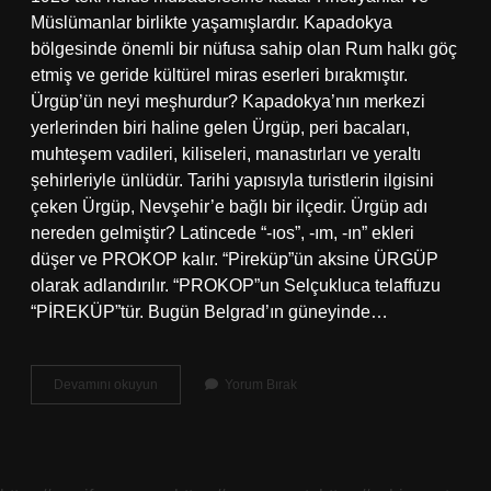
Müslümanlar birlikte yaşamışlardır. Kapadokya
bölgesinde önemli bir nüfusa sahip olan Rum halkı göç
etmiş ve geride kültürel miras eserleri bırakmıştır.
Ürgüp’ün neyi meşhurdur? Kapadokya’nın merkezi
yerlerinden biri haline gelen Ürgüp, peri bacaları,
muhteşem vadileri, kiliseleri, manastırları ve yeraltı
şehirleriyle ünlüdür. Tarihi yapısıyla turistlerin ilgisini
çeken Ürgüp, Nevşehir’e bağlı bir ilçedir. Ürgüp adı
nereden gelmiştir? Latincede “-ıos”, -ım, -ın” ekleri
düşer ve PROKOP kalır. “Pireküp”ün aksine ÜRGÜP
olarak adlandırılır. “PROKOP”un Selçukluca telaffuzu
“PİREKÜP”tür. Bugün Belgrad’ın güneyinde…
Ürgüp
Devamını okuyun
Yorum Bırak
Neden
Önemli