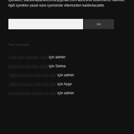
içerikleri,
backlinkpanelicomtr@gmail.com
adresine bildirmeniz halinde,
ilgili içerikler yasal süre içerisinde sitemizden kaldırılacaktır.
Arama
Son yorumlar
Zelal Ismi Nereden Gelir
için
admin
Zelal Ismi Nereden Gelir
için
Selma
Tiftik Keçisi Kaç Litre Süt Verir
için
admin
Tiftik Keçisi Kaç Litre Süt Verir
için
Ayşe
Vücut Nemsiz Kalırsa Ne Olur
için
admin