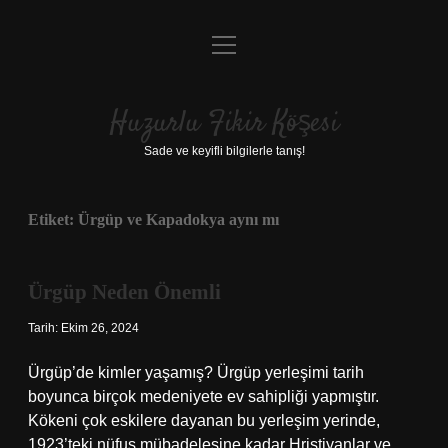
menüyü
Anasayfa
aç
Gizlilik Politikası
Huzurlu Fikir Köşesi
Yasal Uyarı
Sade ve keyifli bilgilerle tanış!
Hakkımızda
Etiket:
Ürgüp ve Kapadokya aynı mı
Ürgüp Neden Önemli
Tarih: Ekim 26, 2024
Ürgüp’de kimler yaşamış? Ürgüp yerleşimi tarih
boyunca birçok medeniyete ev sahipliği yapmıştır.
Kökeni çok eskilere dayanan bu yerleşim yerinde,
1923’teki nüfus mübadelesine kadar Hristiyanlar ve