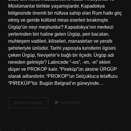
Müslümanlar birlikte yaşamışlardır. Kapadokya
bölgesinde önemli bir nüfusa sahip olan Rum halkı göç
etmiş ve geride kültürel miras eserleri bırakmıştır.
Ürgüp’ün neyi meşhurdur? Kapadokya’nın merkezi
yerlerinden biri haline gelen Ürgüp, peri bacaları,
muhteşem vadileri, kiliseleri, manastırları ve yeraltı
şehirleriyle ünlüdür. Tarihi yapısıyla turistlerin ilgisini
çeken Ürgüp, Nevşehir’e bağlı bir ilçedir. Ürgüp adı
nereden gelmiştir? Latincede “-ıos”, -ım, -ın” ekleri
düşer ve PROKOP kalır. “Pireküp”ün aksine ÜRGÜP
olarak adlandırılır. “PROKOP”un Selçukluca telaffuzu
“PİREKÜP”tür. Bugün Belgrad’ın güneyinde…
Ürgüp
Devamını okuyun
Yorum Bırak
Neden
Önemli