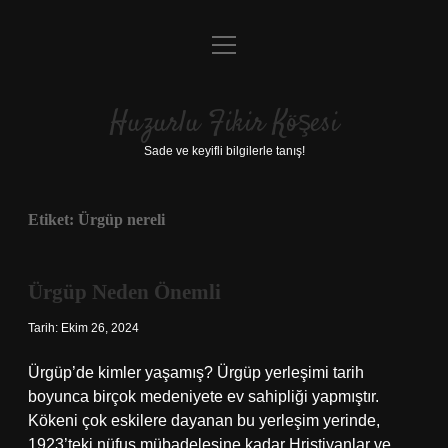
menüyü
Anasayfa
aç
Gizlilik Politikası
Huzurlu Fikir Köşesi
Yasal Uyarı
Sade ve keyifli bilgilerle tanış!
Hakkımızda
Etiket:
Ürgüp nereli
Ürgüp Neden Önemli
Tarih: Ekim 26, 2024
Ürgüp’de kimler yaşamış? Ürgüp yerleşimi tarih
boyunca birçok medeniyete ev sahipliği yapmıştır.
Kökeni çok eskilere dayanan bu yerleşim yerinde,
1923’teki nüfus mübadelesine kadar Hristiyanlar ve