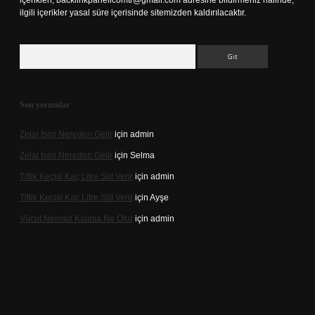
içerikleri,
backlinkpanelicomtr@gmail.com
adresine bildirmeniz halinde,
ilgili içerikler yasal süre içerisinde sitemizden kaldırılacaktır.
Arama
Son yorumlar
Zelal Ismi Nereden Gelir
için
admin
Zelal Ismi Nereden Gelir
için
Selma
Tiftik Keçisi Kaç Litre Süt Verir
için
admin
Tiftik Keçisi Kaç Litre Süt Verir
için
Ayşe
Vücut Nemsiz Kalırsa Ne Olur
için
admin