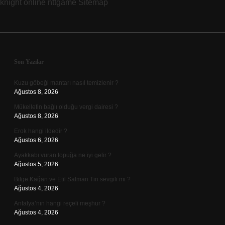
knight online
nttgame
Sitemap
Sidebar
Son Yazılar
Kuzu göbeği mantarı nasıl temizlenir ?
Ağustos 8, 2026
Mükellefin bağlı olduğu vergi dairesi ?
Ağustos 8, 2026
Erok hangi ildedir ?
Ağustos 6, 2026
Ayakkabı vuran topuğa ne iyi gelir ?
Ağustos 5, 2026
Bilge Kağan ve Etil Salman Tin sevgili mi ?
Ağustos 4, 2026
Antalya’nın hangi reçeli meşhur ?
Ağustos 4, 2026