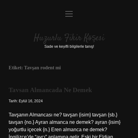
menüyü
Anasayfa
aç
Gizlilik Politikası
Huzurlu Fikir Köşesi
Yasal Uyarı
Sade ve keyifli bilgilerle tanış!
Hakkımızda
Etiket:
Tavşan rodent mi
Tavsan Almancada Ne Demek
Tarih: Eylül 16, 2024
Tavşanın Almancası ne? tavşan {isim} tavşan {sb.}
tavşan {no.} Ayran almanca ne demek? ayran {isim}
yoğurtlu içecek {n.} Eren almanca ne demek?
İngilizce’de “avcı” anlamına gelir. Eski bir Eldian