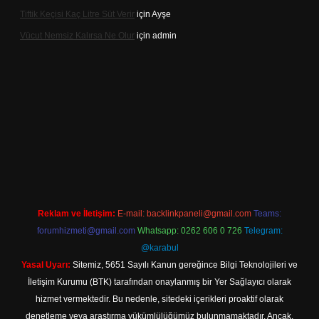
Tiftik Keçisi Kaç Litre Süt Verir
için
Ayşe
Vücut Nemsiz Kalırsa Ne Olur
için
admin
lbet giriş
Reklam ve İletişim:
E-mail:
backlinkpaneli@gmail.com
Teams:
forumhizmeti@gmail.com
Whatsapp: 0262 606 0 726
Telegram:
@karabul
Yasal Uyarı:
Sitemiz, 5651 Sayılı Kanun gereğince Bilgi Teknolojileri ve
İletişim Kurumu (BTK) tarafından onaylanmış bir Yer Sağlayıcı olarak
hizmet vermektedir. Bu nedenle, sitedeki içerikleri proaktif olarak
denetleme veya araştırma yükümlülüğümüz bulunmamaktadır. Ancak,