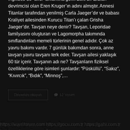
devrimcisi olan Eren Kruger’ın adını almıştır. Annesi
Titanlar tarafından yenilmiş Carla Jaeger’dır ve babası
Kraliyet ailesinden Kurucu Titan’ı çalan Grisha
Jaeger’dır. Tavşan neye denir? Tavşan, Leporidae
familyasını oluşturan ve Lagomorpha takımında
sınıflandırılan memeli türlerinin genel adıdır. Çok az
yavru bakımı vardır. 7 günlük bakımdan sonra, anne
tavşan yavru tavşanı terk eder. Tavşan ailesi yaklaşık
60 tür içerir. Tavşanın adı ne? Tavşanların fiziksel
özelliklerine göre isimleri şunlardır: “Püsküllü”, “Sakız”,
“Kıvırcık”, “Bıdık”, “Minnoş”,…
Tavsan
Devamını okuyun
12 Yorum
Almancada
Ne
Demek
https://warriforum.com
https://gocu.com.tr
https://gahi.com.tr