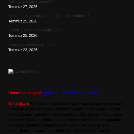
Kök hücre tedavisi zor mu ?
Temmuz 27, 2026
Kişilerin uymak zorunda olduğu kurallar nelerdir ?
Temmuz 25, 2026
En güçlü aslan türü hangisidir ?
Temmuz 25, 2026
Kahve yaparken karışır mı ?
Temmuz 23, 2026
Reklam ve İletişim:
Skype: live:.cid.575569c608265c69
Yasal Uyarı:
Bu internet sitesi, herhangi bir marka, kurum veya şahıs
şirketi ile hiçbir bağlantısı bulunmamaktadır. Sitede yalnızca kendi
hazırladığımız makaleler paylaşılmaktadır. Burada yer alan içerikler
haber niteliği taşımamakta olup, gerçek kurum ve kişiler hakkında
paylaşım yapılmamaktadır. Gerçek kurum ve kişiler ile isim
benzerlikleri tamamen tesadüfidir. Sitemizdeki bilgiler taslak