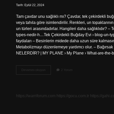
Tarih: Eylül 22, 2024
Tam çavdar unu sağlıklı mı? Çavdar, tek çekirdekli buğ
veya tahıla göre isimlendirilir. Renkleri, un topakların
un türleri arasındadırlar. Hangileri daha sağlıklıdır? 
types-nedir-h…Tek Çekirdekli Buğday Evi › blog-un-t
faydaları – Besinlerin midede daha uzun süre kalmasını s
Metabolizmayı düzenlemeye yardımcı olur. – Bağırsak
NELERDİR? | MY PLANE › My Plane › What-are-the-be
Tam
Devamını okuyun
2 Yorum
Çavdar
Unu
Faydalı
Mı
https://warriforum.com
https://gocu.com.tr
https://gahi.c