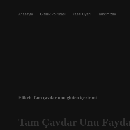
Anasayfa
Gizlilik Politikası
Yasal Uyarı
Hakkımızda
Etiket:
Tam çavdar unu gluten içerir mi
Tam Çavdar Unu Fayda