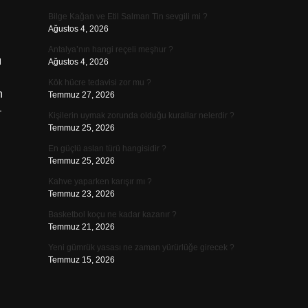
Bilge Kağan ve Etil Salman Tin sevgili mi ?
Ağustos 4, 2026
Antalya’nın hangi reçeli meşhur ?
ı
Ağustos 4, 2026
Kök hücre tedavisi zor mu ?
n
Temmuz 27, 2026
–
Kişilerin uymak zorunda olduğu kurallar nelerdir ?
Temmuz 25, 2026
En güçlü aslan türü hangisidir ?
Temmuz 25, 2026
Kahve yaparken karışır mı ?
Temmuz 23, 2026
Basketbol koçu ne kadar kazanır ?
Temmuz 21, 2026
Yeni gümrük yasası ne zaman yürürlüğe girecek ?
Temmuz 15, 2026