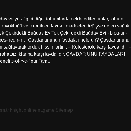
day ve yulaf gibi diğer tohumlardan elde edilen unlar, tohum
ın büyüklüğü ve içerdikleri faydalı maddeler değişse de en sağlıkl
– Tek Çekirdekli Buğday EviTek Çekirdekli Buğday Evi › blog-un-
ypes-nedir-h… Çavdar ununun faydaları nelerdir? Çavdar ununu
ağlayarak tokluk hissini artırır. – Kolesterole karşı faydalıdır. 
 rahatsızlıklarına karşı faydalıdır. ÇAVDAR UNU FAYDALARI
nefits-of-rye-flour Tam…
om.tr
knight online
nttgame
Sitemap