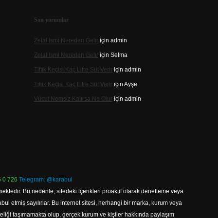
Son yorumlar
Zelal Ismi Nereden Gelir
için
admin
Zelal Ismi Nereden Gelir
için
Selma
Tiftik Keçisi Kaç Litre Süt Verir
için
admin
Tiftik Keçisi Kaç Litre Süt Verir
için
Ayşe
Vücut Nemsiz Kalırsa Ne Olur
için
admin
 0 726
Telegram: @karabul
ektedir. Bu nedenle, sitedeki içerikleri proaktif olarak denetleme veya
 etmiş sayılırlar. Bu internet sitesi, herhangi bir marka, kurum veya
niteliği taşımamakta olup, gerçek kurum ve kişiler hakkında paylaşım