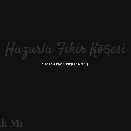
Huzurlu Fikir Köşesi
Sade ve keyifli bilgilerle tanış!
lı Mı