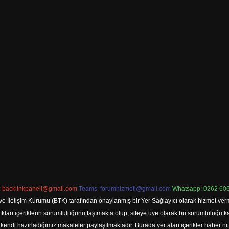
:
backlinkpaneli@gmail.com
Teams:
forumhizmeti@gmail.com
Whatsapp: 0262 606
ve İletişim Kurumu (BTK) tarafından onaylanmış bir Yer Sağlayıcı olarak hizmet verm
rı içeriklerin sorumluluğunu taşımakta olup, siteye üye olarak bu sorumluluğu kabul
a kendi hazırladığımız makaleler paylaşılmaktadır. Burada yer alan içerikler haber 