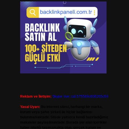
Reklam ve İletişim:
Skype: live:.cid.575569c608265c69
Yasal Uyarı:
Bu internet sitesi, herhangi bir marka,
kurum veya şahıs şirketi ile hiçbir bağlantısı
bulunmamaktadır. Sitede yalnızca kendi hazırladığımız
makaleler paylaşılmaktadır. Burada yer alan içerikler
haber niteliği taşımamakta olup, gerçek kurum ve