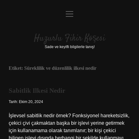
menüyü
Anasayfa
aç
Gizlilik Politikası
Huzurlu Fikir Köşesi
Yasal Uyarı
Sade ve keyifli bilgilerle tanış!
Hakkımızda
Etiket:
Süreklilik ve düzenlilik ilkesi nedir
Sabitlik Ilkesi Nedir
Tarih: Ekim 20, 2024
İşlevsel sabitlik nedir örnek? Fonksiyonel hareketsizlik,
çekici çivi çakmaktan başka bir işlevi yerine getirmek
için kullanamama olarak tanımlanır; bir kişi çekici
bilinen işlevi dışında herhangi bir şekilde kullanmayı