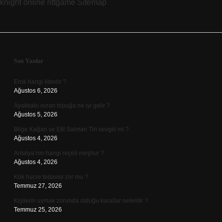
knight online
nttgame
Sitemap
Sidebar
Son Yazılar
Erok hangi ildedir ?
Ağustos 6, 2026
Ayakkabı vuran topuğa ne iyi gelir ?
Ağustos 5, 2026
Bilge Kağan ve Etil Salman Tin sevgili mi ?
Ağustos 4, 2026
Antalya’nın hangi reçeli meşhur ?
Ağustos 4, 2026
Kök hücre tedavisi zor mu ?
Temmuz 27, 2026
Kişilerin uymak zorunda olduğu kurallar nelerdir ?
Temmuz 25, 2026