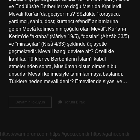
ve Endülüs’te Berberiler ve doğu Mısır’da Kıptilerdi.
Mevali Kur’an’da geçiyor mu? Sözlükte “koruyucu,
yardımcı, sahip, dost; kurtarıcı efendi” anlamlarına
gelen Mevlâ kelimesinin çoğulu olan Mevâlî, Kur’an-ı
Kerim’de “akraba” (Mâriye 19/5), “dostlar” (Ahzâb 33/5)
ve “mirasçılar” (Nisâ 4/33) şeklinde üç ayette
geçmektedir. Mevali hangi devlete ait? Özellikle
İranlılar, Türkler ve Berberilerin İslam’ı kabul
etmelerinden sonra, Müslüman olsun olmasın bu
unsurlar Mevali kelimesiyle tanımlanmaya başlandı.
Türklere neden mevali denir? Emeviler de siyasi ve…
Abbasi
Devamını okuyun
Yorum Bırak
Mevali
Ne
Demek
https://warriforum.com
https://gocu.com.tr
https://gahi.com.tr