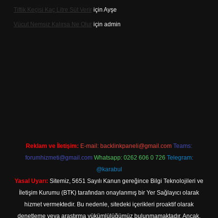
Tiftik Keçisi Kaç Litre Süt Verir
için
Ayşe
Vücut Nemsiz Kalırsa Ne Olur
için
admin
lbet giriş
Reklam ve İletişim:
E-mail:
backlinkpaneli@gmail.com
Teams:
forumhizmeti@gmail.com
Whatsapp: 0262 606 0 726
Telegram:
@karabul
Yasal Uyarı:
Sitemiz, 5651 Sayılı Kanun gereğince Bilgi Teknolojileri ve
İletişim Kurumu (BTK) tarafından onaylanmış bir Yer Sağlayıcı olarak
hizmet vermektedir. Bu nedenle, sitedeki içerikleri proaktif olarak
denetleme veya araştırma yükümlülüğümüz bulunmamaktadır. Ancak,