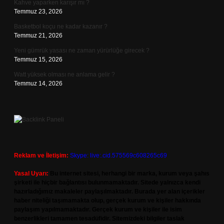
Kahve yaparken karışır mı ?
Temmuz 23, 2026
Basketbol koçu ne kadar kazanır ?
Temmuz 21, 2026
Yeni gümrük yasası ne zaman yürürlüğe girecek ?
Temmuz 15, 2026
Watt yüksek olması ne anlama gelir ?
Temmuz 14, 2026
Reklam ve İletişim:
Skype: live:.cid.575569c608265c69
Yasal Uyarı:
Bu internet sitesi, herhangi bir marka, kurum veya şahıs
şirketi ile hiçbir bağlantısı bulunmamaktadır. Sitede yalnızca kendi
hazırladığımız makaleler paylaşılmaktadır. Burada yer alan içerikler
haber niteliği taşımamakta olup, gerçek kurum ve kişiler hakkında
paylaşım yapılmamaktadır. Gerçek kurum ve kişiler ile isim
benzerlikleri tamamen tesadüfidir. Sitemizdeki bilgiler taslak