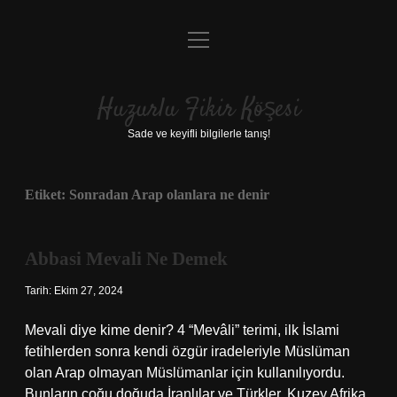
menüyü
Anasayfa
aç
Gizlilik Politikası
Huzurlu Fikir Köşesi
Yasal Uyarı
Sade ve keyifli bilgilerle tanış!
Hakkımızda
Etiket:
Sonradan Arap olanlara ne denir
Abbasi Mevali Ne Demek
Tarih: Ekim 27, 2024
Mevali diye kime denir? 4 “Mevâli” terimi, ilk İslami
fetihlerden sonra kendi özgür iradeleriyle Müslüman
olan Arap olmayan Müslümanlar için kullanılıyordu.
Bunların çoğu doğuda İranlılar ve Türkler, Kuzey Afrika