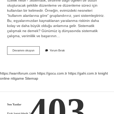
özellik nedir? Sistematik, birbirine bağlı öğeleri bir bütün
oluşturacak şekilde düzenleme ve düzenleme süreci için
kullanılan bir kelimedir. Örneğin, evimizdeki nesneleri
“kullanım alanlarına göre” gruplandırırız, yani sistemleştiririz.
Bu, eşyalarımızdan kaynaklanan yaralanma riskinin daha
kolay ve daha büyük olduğu anlamına gelir. Sistematik
çalışmak ne demek? Günümüz iş dünyasında sistematik
çalışma, verimlilik ve başarının…
Sistematiksel
Devamını okuyun
Yorum Bırak
Ne
Demek
https://warriforum.com
https://gocu.com.tr
https://gahi.com.tr
knight
online
nttgame
Sitemap
403
Sidebar
Son Yazılar
Erok hangi ildedir ?