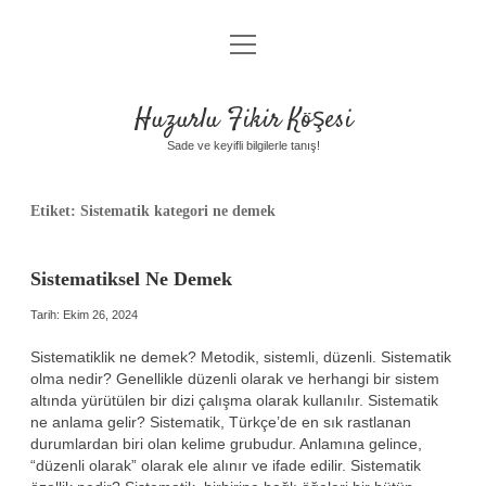
menüyü
Anasayfa
aç
Gizlilik Politikası
Huzurlu Fikir Köşesi
Yasal Uyarı
Sade ve keyifli bilgilerle tanış!
Hakkımızda
Etiket:
Sistematik kategori ne demek
Sistematiksel Ne Demek
Tarih: Ekim 26, 2024
Sistematiklik ne demek? Metodik, sistemli, düzenli. Sistematik
olma nedir? Genellikle düzenli olarak ve herhangi bir sistem
altında yürütülen bir dizi çalışma olarak kullanılır. Sistematik
ne anlama gelir? Sistematik, Türkçe’de en sık rastlanan
durumlardan biri olan kelime grubudur. Anlamına gelince,
“düzenli olarak” olarak ele alınır ve ifade edilir. Sistematik