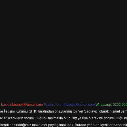
:
backlinkpaneli@gmail.com
Teams:
forumhizmeti@gmail.com
Whatsapp: 0262 606
ve İletişim Kurumu (BTK) tarafından onaylanmış bir Yer Sağlayıcı olarak hizmet verm
rı içeriklerin sorumluluğunu taşımakta olup, siteye üye olarak bu sorumluluğu kabul
a kendi hazırladığımız makaleler paylaşılmaktadır. Burada yer alan içerikler haber 