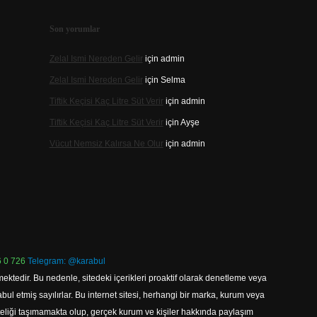
Son yorumlar
Zelal Ismi Nereden Gelir
için
admin
Zelal Ismi Nereden Gelir
için
Selma
Tiftik Keçisi Kaç Litre Süt Verir
için
admin
Tiftik Keçisi Kaç Litre Süt Verir
için
Ayşe
Vücut Nemsiz Kalırsa Ne Olur
için
admin
 0 726
Telegram: @karabul
ektedir. Bu nedenle, sitedeki içerikleri proaktif olarak denetleme veya
 etmiş sayılırlar. Bu internet sitesi, herhangi bir marka, kurum veya
niteliği taşımamakta olup, gerçek kurum ve kişiler hakkında paylaşım