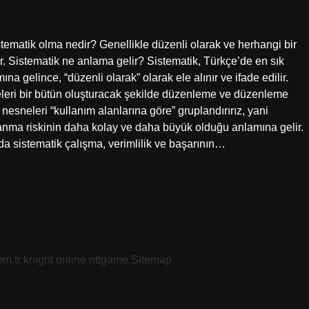
stematik olma nedir? Genellikle düzenli olarak ve herhangi bir
lır. Sistematik ne anlama gelir? Sistematik, Türkçe’de en sık
a gelince, “düzenli olarak” olarak ele alınır ve ifade edilir.
öğeleri bir bütün oluşturacak şekilde düzenleme ve düzenleme
 nesneleri “kullanım alanlarına göre” gruplandırırız, yani
lanma riskinin daha kolay ve daha büyük olduğu anlamına gelir.
 sistematik çalışma, verimlilik ve başarının…
om.tr
knight online
nttgame
Sitemap