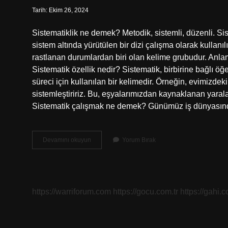
Tarih: Ekim 26, 2024
Sistematiklik ne demek? Metodik, sistemli, düzenli. Si
sistem altında yürütülen bir dizi çalışma olarak kullanı
rastlanan durumlardan biri olan kelime grubudur. Anlamın
Sistematik özellik nedir? Sistematik, birbirine bağlı 
süreci için kullanılan bir kelimedir. Örneğin, evimizdeki
sistemleştiririz. Bu, eşyalarımızdan kaynaklanan yara
Sistematik çalışmak ne demek? Günümüz iş dünyasında
Sistematiksel
Devamını okuyun
Yorum Bırak
Ne
Demek
https://warriforum.com
https://gocu.com.tr
https://gahi.c