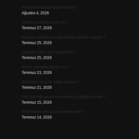
Antalya’nın hangi reçeli meşhur ?
Ağustos 4, 2026
Kök hücre tedavisi zor mu ?
Temmuz 27, 2026
Kişilerin uymak zorunda olduğu kurallar nelerdir ?
Temmuz 25, 2026
En güçlü aslan türü hangisidir ?
Temmuz 25, 2026
Kahve yaparken karışır mı ?
Temmuz 23, 2026
Basketbol koçu ne kadar kazanır ?
Temmuz 21, 2026
Yeni gümrük yasası ne zaman yürürlüğe girecek ?
Temmuz 15, 2026
Watt yüksek olması ne anlama gelir ?
Temmuz 14, 2026