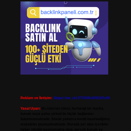
Reklam ve İletişim:
Skype: live:.cid.575569c608265c69
Yasal Uyarı:
Bu internet sitesi, herhangi bir marka,
kurum veya şahıs şirketi ile hiçbir bağlantısı
bulunmamaktadır. Sitede yalnızca kendi hazırladığımız
makaleler paylaşılmaktadır. Burada yer alan içerikler
haber niteliği taşımamakta olup, gerçek kurum ve