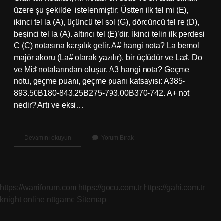
üzere şu şekilde listelenmiştir: Üstten ilk tel mi (E),
ikinci tel la (A), üçüncü tel sol (G), dördüncü tel re (D),
beşinci tel la (A), altıncı tel (E)’dir. İkinci telin ilk perdesi
C (C) notasına karşılık gelir. A# hangi nota? La bemol
majör akoru (La# olarak yazılır), bir üçlüdür ve La♯, Do
ve Mi♯ notalarından oluşur. A3 hangi nota? Geçme
notu, geçme puanı, geçme puanı katsayısı: A385-
893.50B180-843.25B275-793.00B370-742. A+ not
nedir? Artı ve eksi…
A
Devamını okuyun
Yorum Bırak
Harfi
Hangi
Nota
https://warriforum.com
https://gocu.com.tr
https://gahi.com.tr
knight online
nttgame
Sitemap