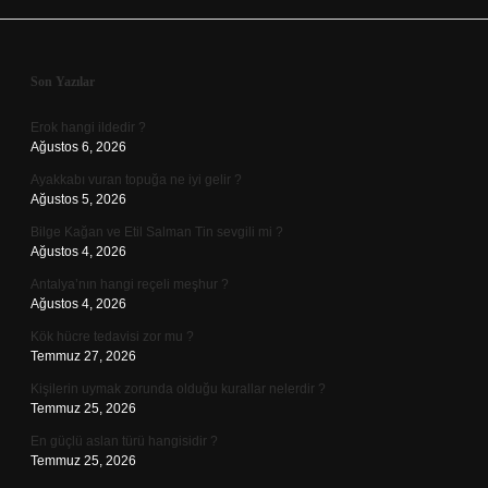
Sidebar
Son Yazılar
Erok hangi ildedir ?
Ağustos 6, 2026
Ayakkabı vuran topuğa ne iyi gelir ?
Ağustos 5, 2026
Bilge Kağan ve Etil Salman Tin sevgili mi ?
Ağustos 4, 2026
Antalya’nın hangi reçeli meşhur ?
Ağustos 4, 2026
Kök hücre tedavisi zor mu ?
Temmuz 27, 2026
Kişilerin uymak zorunda olduğu kurallar nelerdir ?
Temmuz 25, 2026
En güçlü aslan türü hangisidir ?
Temmuz 25, 2026