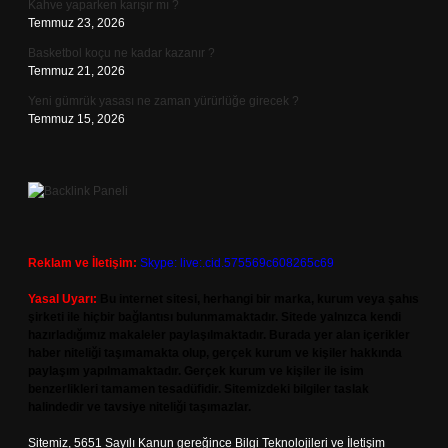
Kahve yaparken karışır mı ?
Temmuz 23, 2026
Basketbol koçu ne kadar kazanır ?
Temmuz 21, 2026
Yeni gümrük yasası ne zaman yürürlüğe girecek ?
Temmuz 15, 2026
Reklam ve İletişim:
Skype: live:.cid.575569c608265c69
Yasal Uyarı:
Bu internet sitesi, herhangi bir marka, kurum veya şahıs
şirketi ile hiçbir bağlantısı bulunmamaktadır. Sitede yalnızca kendi
hazırladığımız makaleler paylaşılmaktadır. Burada yer alan içerikler
haber niteliği taşımamakta olup, gerçek kurum ve kişiler hakkında
paylaşım yapılmamaktadır. Gerçek kurum ve kişiler ile isim
benzerlikleri tamamen tesadüfidir. Sitemizdeki bilgiler taslak
halindedir ve tavsiye niteliği taşımazlar.
Sitemiz, 5651 Sayılı Kanun gereğince Bilgi Teknolojileri ve İletişim