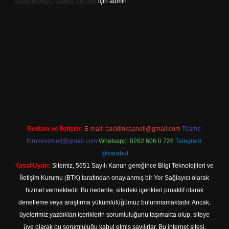
Vücut Nemsiz Kalırsa Ne Olur
için
admin
lbet giriş
Reklam ve İletişim:
E-mail:
backlinkpaneli@gmail.com
Teams:
forumhizmeti@gmail.com
Whatsapp: 0262 606 0 726
Telegram:
@karabul
Yasal Uyarı:
Sitemiz, 5651 Sayılı Kanun gereğince Bilgi Teknolojileri ve
İletişim Kurumu (BTK) tarafından onaylanmış bir Yer Sağlayıcı olarak
hizmet vermektedir. Bu nedenle, sitedeki içerikleri proaktif olarak
denetleme veya araştırma yükümlülüğümüz bulunmamaktadır. Ancak,
üyelerimiz yazdıkları içeriklerin sorumluluğunu taşımakta olup, siteye
üye olarak bu sorumluluğu kabul etmiş sayılırlar. Bu internet sitesi,