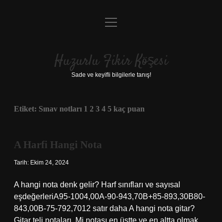
menüyü
Anasayfa
aç
Gizlilik Politikası
Huzurlu Fikir Köşesi
Yasal Uyarı
Sade ve keyifli bilgilerle tanış!
Hakkımızda
Etiket:
Sınav notları 1 2 3 4 5 kaç puan
A Harfi Hangi Nota
Tarih: Ekim 24, 2024
A hangi nota denk gelir? Harf sınıfları ve sayısal
eşdeğerleriA95-1004,00A-90-943,70B+85-893,30B80-
843,00B-75-792,7012 satır daha A hangi nota gitar?
Gitar teli notaları, Mi notası en üstte ve en altta olmak