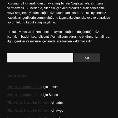
Kurumu (BTK) tarafından onaylanmış bir Yer Sağlayıcı olarak hizmet
vermektedir. Bu nedenle, sitedeki içerikleri proaktif olarak denetleme
veya araştırma yükümlülüğümüz bulunmamaktadır. Ancak, üyelerimiz
yazdıkları içeriklerin sorumluluğunu taşımakta olup, siteye üye olarak bu
sorumluluğu kabul etmiş sayılırlar.
Hukuka ve yasal düzenlemelere aykırı olduğunu düşündüğünüz
içerikleri,
backlinkpanelicomtr@gmail.com
adresine bildirmeniz halinde,
ilgili içerikler yasal süre içerisinde sitemizden kaldırılacaktır.
Arama
Son yorumlar
Zelal Ismi Nereden Gelir
için
admin
Zelal Ismi Nereden Gelir
için
Selma
Tiftik Keçisi Kaç Litre Süt Verir
için
admin
Tiftik Keçisi Kaç Litre Süt Verir
için
Ayşe