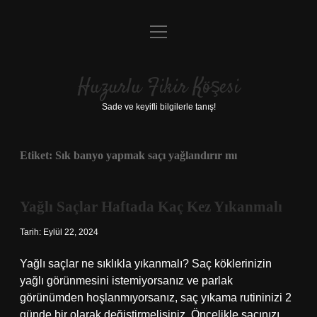
menüyü
Anasayfa
aç
Gizlilik Politikası
Huzurlu Fikir Köşesi
Yasal Uyarı
Sade ve keyifli bilgilerle tanış!
Hakkımızda
Etiket:
Sık banyo yapmak saçı yağlandırır mı
Yağlı Saçlar Haftada Kaç Kez Yıkanmalı
Tarih: Eylül 22, 2024
Yağlı saçlar ne sıklıkla yıkanmalı? Saç köklerinizin
yağlı görünmesini istemiyorsanız ve parlak
görünümden hoşlanmıyorsanız, saç yıkama rutininizi 2
günde bir olarak değiştirmelisiniz. Öncelikle saçınızı