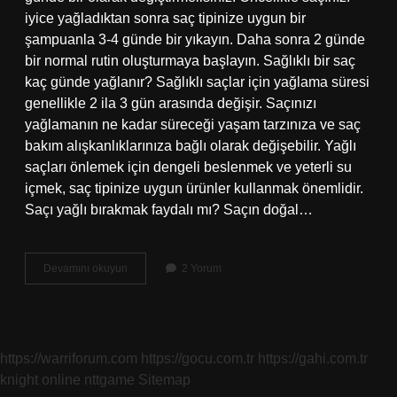
iyice yağladıktan sonra saç tipinize uygun bir
şampuanla 3-4 günde bir yıkayın. Daha sonra 2 günde
bir normal rutin oluşturmaya başlayın. Sağlıklı bir saç
kaç günde yağlanır? Sağlıklı saçlar için yağlama süresi
genellikle 2 ila 3 gün arasında değişir. Saçınızı
yağlamanın ne kadar süreceği yaşam tarzınıza ve saç
bakım alışkanlıklarınıza bağlı olarak değişebilir. Yağlı
saçları önlemek için dengeli beslenmek ve yeterli su
içmek, saç tipinize uygun ürünler kullanmak önemlidir.
Saçı yağlı bırakmak faydalı mı? Saçın doğal…
Yağlı
Devamını okuyun
2 Yorum
Saçlar
Haftada
Kaç
Kez
Yıkanmalı
https://warriforum.com
https://gocu.com.tr
https://gahi.com.tr
knight online
nttgame
Sitemap