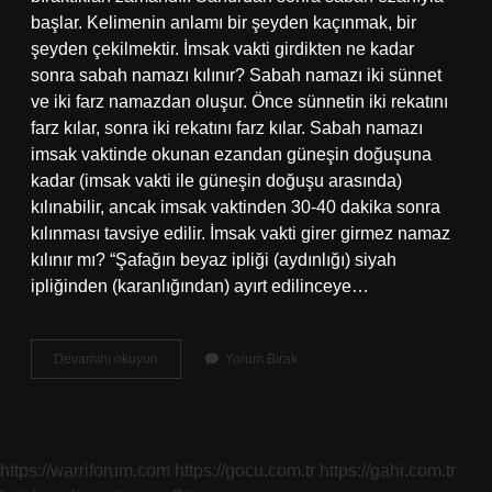
başlar. Kelimenin anlamı bir şeyden kaçınmak, bir
şeyden çekilmektir. İmsak vakti girdikten ne kadar
sonra sabah namazı kılınır? Sabah namazı iki sünnet
ve iki farz namazdan oluşur. Önce sünnetin iki rekatını
farz kılar, sonra iki rekatını farz kılar. Sabah namazı
imsak vaktinde okunan ezandan güneşin doğuşuna
kadar (imsak vakti ile güneşin doğuşu arasında)
kılınabilir, ancak imsak vaktinden 30-40 dakika sonra
kılınması tavsiye edilir. İmsak vakti girer girmez namaz
kılınır mı? “Şafağın beyaz ipliği (aydınlığı) siyah
ipliğinden (karanlığından) ayırt edilinceye…
İMsak
Devamını okuyun
Yorum Bırak
Vakti
Ile
Sabah
Namazı
Vakti
https://warriforum.com
https://gocu.com.tr
https://gahi.com.tr
Aynı