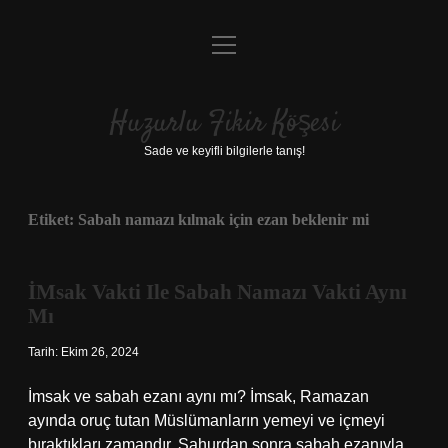
menüyü
Anasayfa
aç
Gizlilik Politikası
Huzurlu Fikir Köşesi
Yasal Uyarı
Sade ve keyifli bilgilerle tanış!
Hakkımızda
Etiket:
Sabah namazı kılmak için ezan beklenir mi
İMsak Vakti Ile Sabah Namazı Vakti Aynı
Mı
Tarih: Ekim 26, 2024
İmsak ve sabah ezanı aynı mı? İmsak, Ramazan
ayında oruç tutan Müslümanların yemeyi ve içmeyi
bıraktıkları zamandır. Sahurdan sonra sabah ezanıyla