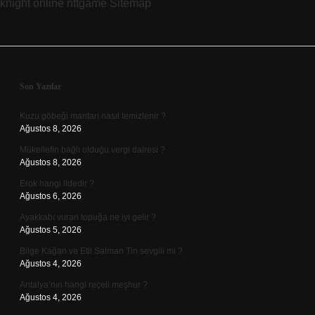
knight online
nttgame
Sitemap
Mı
Sidebar
Son Yazılar
Kuzu göbeği mantarı nasıl temizlenir ?
Ağustos 8, 2026
Mükellefin bağlı olduğu vergi dairesi ?
Ağustos 8, 2026
Erok hangi ildedir ?
Ağustos 6, 2026
Ayakkabı vuran topuğa ne iyi gelir ?
Ağustos 5, 2026
Bilge Kağan ve Etil Salman Tin sevgili mi ?
Ağustos 4, 2026
Antalya’nın hangi reçeli meşhur ?
Ağustos 4, 2026