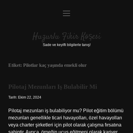
menüyü
Anasayfa
aç
Gizlilik Politikası
Huzurlu Fikir Köşesi
Yasal Uyarı
Sade ve keyifli bilgilerle tanış!
Hakkımızda
Etiket:
Pilotlar kaç yaşında emekli olur
Pilotaj Mezunları Iş Bulabilir Mi
Tarih: Ekim 22, 2024
Pilotaj mezunları iş bulabiliyor mu? Pilot eğitim bölümü
mezunları genellikle ticari havayolları, özel havayolları
veya charter şirketleri için pilot olarak çalışma fırsatına
sahiptir. Ayrıca, örneğin uçuş eğitmeni olarak kariyer