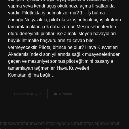
yapma veya kendi uçuş okulunuzu açma fırsatları da
vardır. Pilotlukta iş bulmak zor mu? 1 – İş bulma
zorluğu Ne yazık ki, pilot olarak iş bulmak uçuş okulunu
tamamlamaktan çok daha zordur. Meşru sebeplerden
ötürü deneyimli pilotları işe almak isteyen havayolları
büyük ihtimalle başvurularınıza cevap bile
vermeyecektir. Pilotaj bitince ne olur? Hava Kuvvetleri
Akademisi’ndeki son yıllarında sağlık muayenelerinden
geçen ve mezuniyet sonrası pilot eğitimini başarıyla
tamamlayan teğmenler, Hava Kuvvetleri
Komutanlığı’na bağlı…
Pilotaj
Devamını okuyun
6 Yorum
Mezunları
Iş
Bulabilir
Mi
https://warriforum.com
https://gocu.com.tr
https://gahi.com.tr