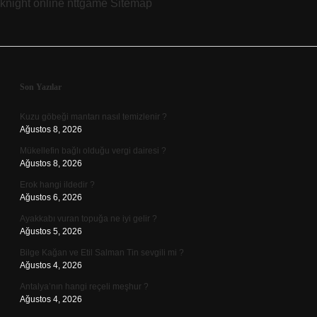
knight online
nttgame
Sitemap
Sidebar
Son Yazılar
Kuzu göbeği mantarı nasıl temizlenir ?
Ağustos 8, 2026
Mükellefin bağlı olduğu vergi dairesi ?
Ağustos 8, 2026
Erok hangi ildedir ?
Ağustos 6, 2026
Ayakkabı vuran topuğa ne iyi gelir ?
Ağustos 5, 2026
Bilge Kağan ve Etil Salman Tin sevgili mi ?
Ağustos 4, 2026
Antalya’nın hangi reçeli meşhur ?
Ağustos 4, 2026